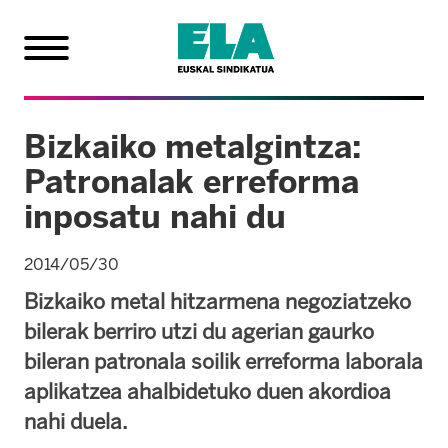
Bizkaiko metalgintza:
Patronalak erreforma
inposatu nahi du
2014/05/30
Bizkaiko metal hitzarmena negoziatzeko
bilerak berriro utzi du agerian gaurko
bileran patronala soilik erreforma laborala
aplikatzea ahalbidetuko duen akordioa
nahi duela.