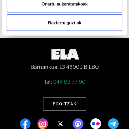
dute sekula hitzarmen onik ekarri.
Onartu aukeratutakoak
Baztertu guztiak
Barrainkua, 13 48009 BILBO
Tel:
944 03 77 00
EGOITZAK