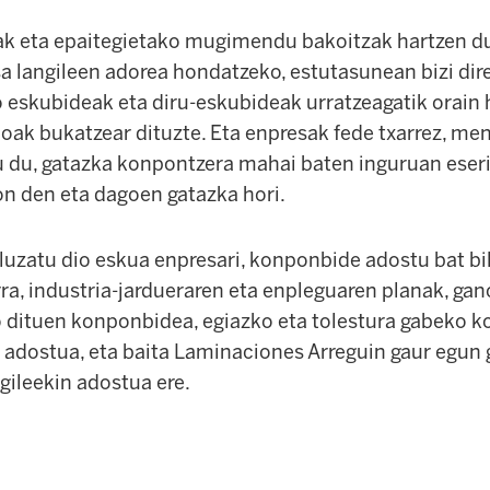
ak eta epaitegietako mugimendu bakoitzak hartzen 
a langileen adorea hondatzeko, estutasunean bizi direl
o eskubideak eta diru-eskubideak urratzeagatik orain
ioak bukatzear dituzte. Eta enpresak fede txarrez, me
tu du, gatazka konpontzera mahai baten inguruan eseri
on den eta dagoen gatazka hori.
luzatu dio eskua enpresari, konponbide adostu bat bi
a, industria-jardueraren eta enpleguaren planak, ga
 dituen konponbidea, egiazko eta tolestura gabeko 
 adostua, eta baita Laminaciones Arreguin gaur egun g
gileekin adostua ere.