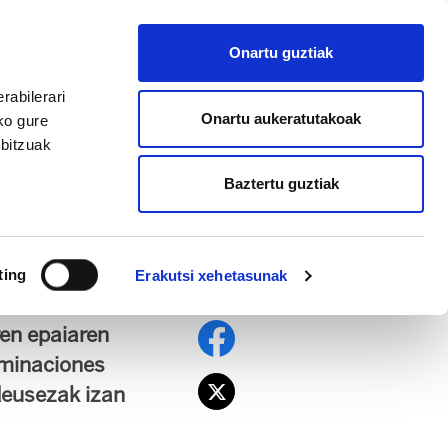
EU
ES
EN
FR
Onartu guztiak
AFILIATU
rabilerari
Onartu aukeratutakoak
ko gure
rbitzuak
Baztertu guztiak
regui) enpresako
ting
Erakutsi xehetasunak
ren epaiaren
aminaciones
deusezak izan