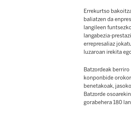
Errekurtso bakoitz
baliatzen da enpres
langileen funtsezk
langabezia-prestaz
errepresaliaz joka
luzaroan irekita eg
Batzordeak berriro 
konponbide orokorr
benetakoak, jasoko
Batzorde osoarekin
gorabehera 180 lan