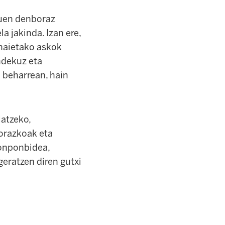
duen denboraz
a jakinda. Izan ere,
 haietako askok
ndekuz eta
 beharrean, hain
latzeko,
norazkoak eta
konponbidea,
eratzen diren gutxi