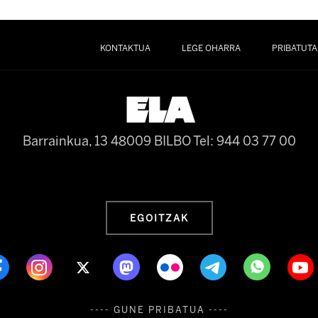
KONTAKTUA
LEGE OHARRA
PRIBATUTA
Barrainkua, 13 48009 BILBO
Tel: 944 03 77 00
EGOITZAK
---- GUNE PRIBATUA ----