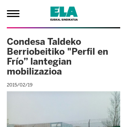
Condesa Taldeko
Berriobeitiko "Perfil en
Frío” lantegian
mobilizazioa
2015/02/19