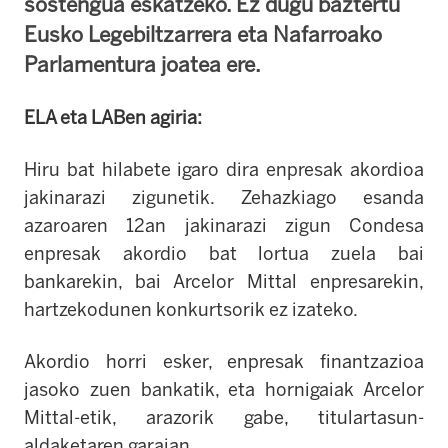
sostengua eskatzeko. Ez dugu baztertu
Eusko Legebiltzarrera eta Nafarroako
Parlamentura joatea ere.
ELA eta LABen agiria:
Hiru bat hilabete igaro dira enpresak akordioa
jakinarazi zigunetik. Zehazkiago esanda
azaroaren 12an jakinarazi zigun Condesa
enpresak akordio bat lortua zuela bai
bankarekin, bai Arcelor Mittal enpresarekin,
hartzekodunen konkurtsorik ez izateko.
Akordio horri esker, enpresak finantzazioa
jasoko zuen bankatik, eta hornigaiak Arcelor
Mittal-etik, arazorik gabe, titulartasun-
aldaketaren garaian.