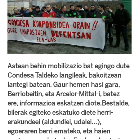
Astean behin mobilizazio bat egingo dute
Condesa Taldeko langileak, bakoitzean
lantegi batean. Gaur hemen hasi gara,
Berriobeitin, eta Arcelor-Mittal-i, batez
ere, informazioa eskatzen diote.Bestalde,
bilerak egiteko eskatuko diete herri-
erakundeei (aldundiei, udalei...),
egoeraren berri emateko, eta haien