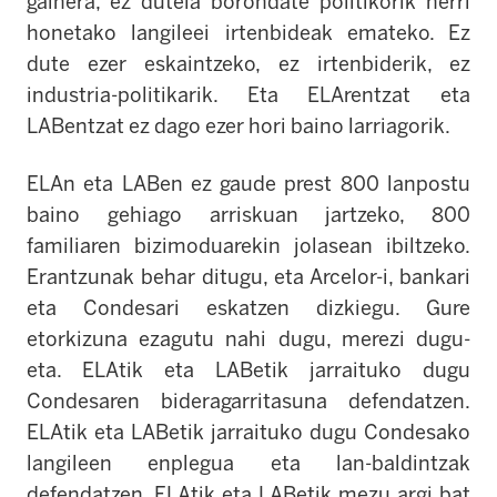
gainera, ez dutela borondate politikorik herri
honetako langileei irtenbideak emateko. Ez
dute ezer eskaintzeko, ez irtenbiderik, ez
industria-politikarik. Eta ELArentzat eta
LABentzat ez dago ezer hori baino larriagorik.
ELAn eta LABen ez gaude prest 800 lanpostu
baino gehiago arriskuan jartzeko, 800
familiaren bizimoduarekin jolasean ibiltzeko.
Erantzunak behar ditugu, eta Arcelor-i, bankari
eta Condesari eskatzen dizkiegu. Gure
etorkizuna ezagutu nahi dugu, merezi dugu-
eta. ELAtik eta LABetik jarraituko dugu
Condesaren bideragarritasuna defendatzen.
ELAtik eta LABetik jarraituko dugu Condesako
langileen enplegua eta lan-baldintzak
defendatzen. ELAtik eta LABetik mezu argi bat