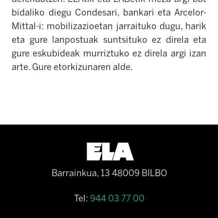
bidaliko diegu Condesari, bankari eta Arcelor-
Mittal-i: mobilizazioetan jarraituko dugu, harik
eta gure lanpostuak suntsituko ez direla eta
gure eskubideak murriztuko ez direla argi izan
arte. Gure etorkizunaren alde.
Barrainkua, 13 48009 BILBO
Tel:
944 03 77 00