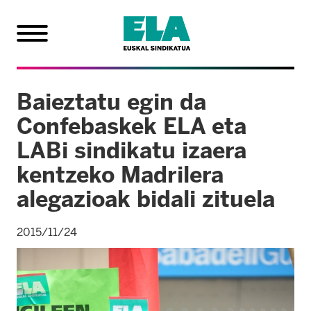
Baieztatu egin da
Confebaskek ELA eta
LABi sindikatu izaera
kentzeko Madrilera
alegazioak bidali zituela
2015/11/24