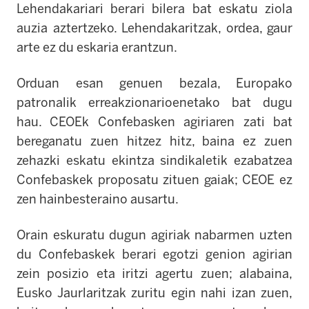
Lehendakariari berari bilera bat eskatu ziola
auzia aztertzeko. Lehendakaritzak, ordea, gaur
arte ez du eskaria erantzun.
Orduan esan genuen bezala, Europako
patronalik erreakzionarioenetako bat dugu
hau. CEOEk Confebasken agiriaren zati bat
bereganatu zuen hitzez hitz, baina ez zuen
zehazki eskatu ekintza sindikaletik ezabatzea
Confebaskek proposatu zituen gaiak; CEOE ez
zen hainbesteraino ausartu.
Orain eskuratu dugun agiriak nabarmen uzten
du Confebaskek berari egotzi genion agirian
zein posizio eta iritzi agertu zuen; alabaina,
Eusko Jaurlaritzak zuritu egin nahi izan zuen,