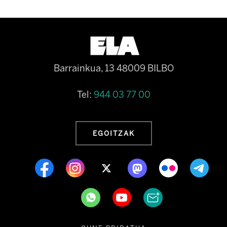
Barrainkua, 13 48009 BILBO
Tel:
944 03 77 00
EGOITZAK