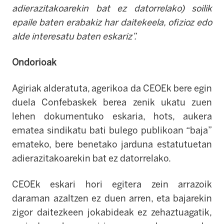
adierazitakoarekin bat ez datorrelako) soilik
epaile baten erabakiz har daitekeela, ofizioz edo
alde interesatu baten eskariz”.
Ondorioak
Agiriak alderatuta, agerikoa da CEOEk bere egin
duela Confebaskek berea zenik ukatu zuen
lehen dokumentuko eskaria, hots, aukera
ematea sindikatu bati bulego publikoan “baja”
emateko, bere benetako jarduna
estatutuetan
adierazitakoarekin bat ez datorrelako
.
CEOEk eskari hori egitera zein arrazoik
daraman azaltzen ez duen arren, eta bajarekin
zigor daitezkeen jokabideak ez zehaztuagatik,