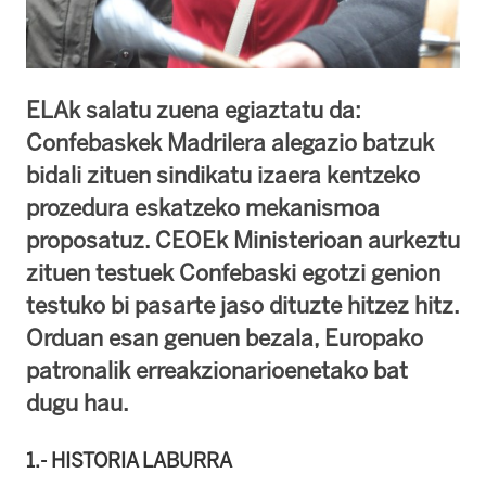
ELAk salatu zuena egiaztatu da:
Confebaskek Madrilera alegazio batzuk
bidali zituen sindikatu izaera kentzeko
prozedura eskatzeko mekanismoa
proposatuz. CEOEk Ministerioan aurkeztu
zituen testuek Confebaski egotzi genion
testuko bi pasarte jaso dituzte hitzez hitz.
Orduan esan genuen bezala, Europako
patronalik erreakzionarioenetako bat
dugu hau.
1.- HISTORIA LABURRA