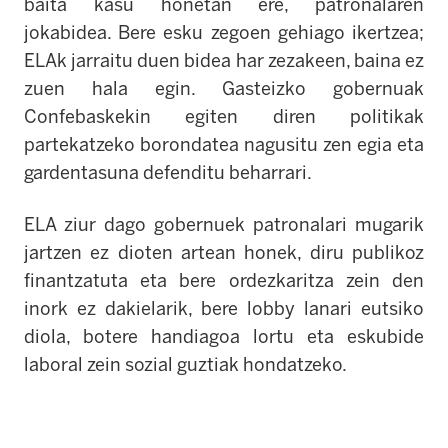
baita kasu honetan ere, patronalaren
jokabidea. Bere esku zegoen gehiago ikertzea;
ELAk jarraitu duen bidea har zezakeen, baina ez
zuen hala egin. Gasteizko gobernuak
Confebaskekin egiten diren politikak
partekatzeko borondatea nagusitu zen egia eta
gardentasuna defenditu beharrari.
ELA ziur dago gobernuek patronalari mugarik
jartzen ez dioten artean honek, diru publikoz
finantzatuta eta bere ordezkaritza zein den
inork ez dakielarik, bere lobby lanari eutsiko
diola, botere handiagoa lortu eta eskubide
laboral zein sozial guztiak hondatzeko.