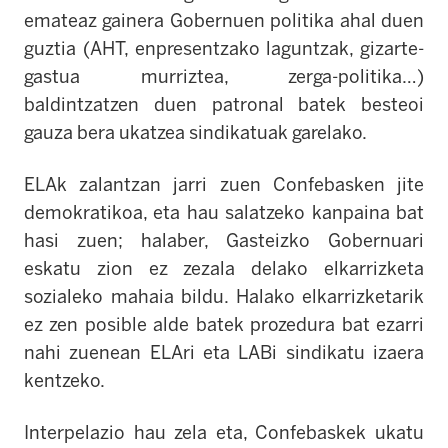
emateaz gainera Gobernuen politika ahal duen
guztia (AHT, enpresentzako laguntzak, gizarte-
gastua murriztea, zerga-politika…)
baldintzatzen duen patronal batek besteoi
gauza bera ukatzea sindikatuak garelako.
ELAk zalantzan jarri zuen Confebasken jite
demokratikoa, eta hau salatzeko kanpaina bat
hasi zuen; halaber, Gasteizko Gobernuari
eskatu zion ez zezala delako elkarrizketa
sozialeko mahaia bildu. Halako elkarrizketarik
ez zen posible alde batek prozedura bat ezarri
nahi zuenean ELAri eta LABi sindikatu izaera
kentzeko.
Interpelazio hau zela eta, Confebaskek ukatu