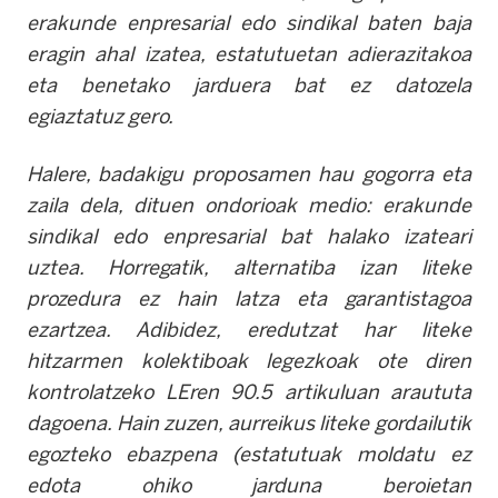
erakunde enpresarial edo sindikal baten baja
eragin ahal izatea, estatutuetan adierazitakoa
eta benetako jarduera bat ez datozela
egiaztatuz gero
.
Halere, badakigu proposamen hau gogorra eta
zaila dela, dituen ondorioak medio: erakunde
sindikal edo enpresarial bat halako izateari
uztea. Horregatik, alternatiba izan liteke
prozedura ez hain latza eta garantistagoa
ezartzea. Adibidez, eredutzat har liteke
hitzarmen kolektiboak legezkoak ote diren
kontrolatzeko LEren 90.5 artikuluan araututa
dagoena. Hain zuzen, aurreikus liteke gordailutik
egozteko ebazpena (estatutuak moldatu ez
edota ohiko jarduna beroietan