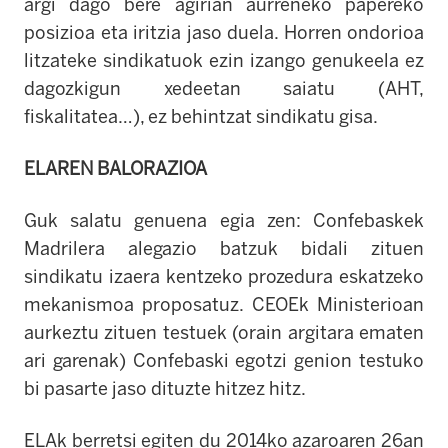
argi dago bere agirian aurreneko papereko
posizioa eta iritzia jaso duela. Horren ondorioa
litzateke sindikatuok ezin izango genukeela ez
dagozkigun xedeetan saiatu (AHT,
fiskalitatea…), ez behintzat sindikatu gisa.
ELAREN BALORAZIOA
Guk salatu genuena egia zen: Confebaskek
Madrilera alegazio batzuk bidali zituen
sindikatu izaera kentzeko prozedura eskatzeko
mekanismoa proposatuz. CEOEk Ministerioan
aurkeztu zituen testuek (orain argitara ematen
ari garenak) Confebaski egotzi genion testuko
bi pasarte jaso dituzte hitzez hitz.
ELAk berretsi egiten du 2014ko azaroaren 26an