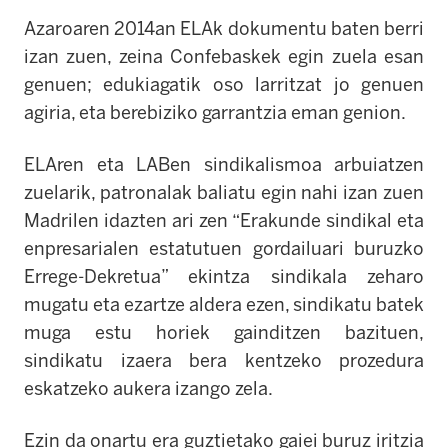
Azaroaren 2014an ELAk dokumentu baten berri
izan zuen, zeina Confebaskek egin zuela esan
genuen; edukiagatik oso larritzat jo genuen
agiria, eta berebiziko garrantzia eman genion.
ELAren eta LABen sindikalismoa arbuiatzen
zuelarik, patronalak baliatu egin nahi izan zuen
Madrilen idazten ari zen “Erakunde sindikal eta
enpresarialen estatutuen gordailuari buruzko
Errege-Dekretua” ekintza sindikala zeharo
mugatu eta ezartze aldera ezen, sindikatu batek
muga estu horiek gainditzen bazituen,
sindikatu izaera bera kentzeko prozedura
eskatzeko aukera izango zela.
Ezin da onartu era guztietako gaiei buruz iritzia