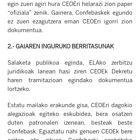
egin zuen agiri hura CEOEri helarazi zion paper
“ofiziala” zenik. Gainera, Confebaskek egundo
ez zuen ezagutzera eman CEOEri igorri zion
dokumentua.
2.- GAIAREN INGURUKO BERRITASUNAK
Salaketa publikoa eginda, ELAko zerbitzu
juridikoak lanean hasi ziren CEOEk Dekretu
haren tramitazioan egindako dokumentua
lortzeko.
Estatu mailako erakunde gisa, CEOEri dagokio
alegazioak egiteko eskubidea, bera osatzen
duten patronalen izenean, besteak beste
Confebask. Egiaztatu nahi genuen CEOEk bere