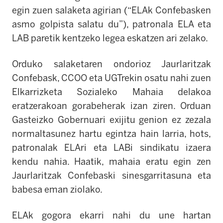
egin zuen salaketa agirian (“ELAk Confebasken
asmo golpista salatu du”), patronala ELA eta
LAB paretik kentzeko legea eskatzen ari zelako.
Orduko salaketaren ondorioz Jaurlaritzak
Confebask, CCOO eta UGTrekin osatu nahi zuen
Elkarrizketa Sozialeko Mahaia delakoa
eratzerakoan gorabeherak izan ziren. Orduan
Gasteizko Gobernuari exijitu genion ez zezala
normaltasunez hartu egintza hain larria, hots,
patronalak ELAri eta LABi sindikatu izaera
kendu nahia. Haatik, mahaia eratu egin zen
Jaurlaritzak Confebaski sinesgarritasuna eta
babesa eman ziolako.
ELAk gogora ekarri nahi du une hartan