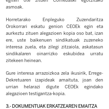
egiten ote zituen Confebaski egotzitako
asmoak.
Horretarako Enpleguko Zuzendaritza
Orokorrari eskatu genion CEOEk egin eta
aurkeztu zituen alegazioen kopia oso bat, izan
ere, uste baikenuen sindikatuak zuzeneko
interesa zuela, eta zilegi zitzaiola, askatasun
sindikalaren oinarrizko eskubidea urratu
zitekeen heinean.
Gure interesa arrazoizkoa zela ikusirik, Errege-
Dekretuaren izapideak amaituta, joan den
urrian helarazi digute CEOEk egindako
alegazioen testigantza-kopia.
3.- DOKUMENTUAK ERKATZEAREN EMAITZA