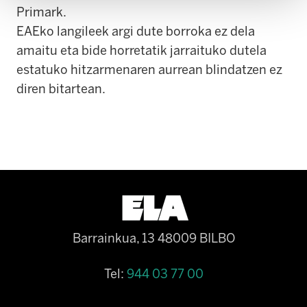
Primark.
EAEko langileek argi dute borroka ez dela
amaitu eta bide horretatik jarraituko dutela
estatuko hitzarmenaren aurrean blindatzen ez
diren bitartean.
Barrainkua, 13 48009 BILBO
Tel:
944 03 77 00