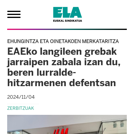
EHUNGINTZA ETA OINETAKOEN MERKATARITZA
EAEko langileen grebak
jarraipen zabala izan du,
beren lurralde-
hitzarmenen defentsan
2024/11/04
ZERBITZUAK