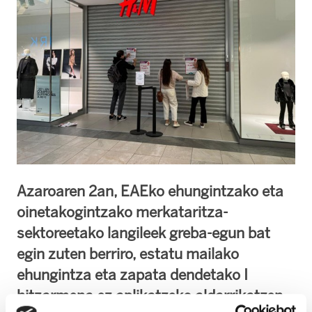
Azaroaren 2an, EAEko ehungintzako eta
oinetakogintzako merkataritza-
sektoreetako langileek greba-egun bat
egin zuten berriro, estatu mailako
ehungintza eta zapata dendetako I
hitzarmena ez aplikatzeko aldarrikatzen.