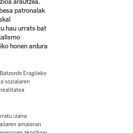
azioa arautzea.
abesa patronalak
skal
tu hau urrats bat
kalismo
iko honen ardura
 Batzorde Eragileko
ta sozialaren
realitatea
eratu izana
tailaren amaieran
xiengoen akordioei