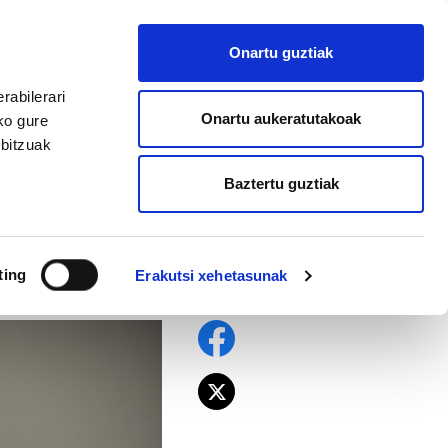
EU
ES
EN
FR
Onartu guztiak
AFILIATU
rabilerari
Onartu aukeratutakoak
ko gure
rbitzuak
Baztertu guztiak
autatutako
ting
Erakutsi xehetasunak