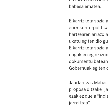
babesa ematea.
Elkarrizketa sozial
aurrekontu-politika
hartzearen arrazoi
ukatu egiten dio gu
Elkarrizketa sozial
dagokien eginkizu
dokumentu batean e
Gobernuak egiten d
Jaurlaritzak Mahai
proposa ditzake “ja
ezak ez duela “ino
jarraitzea”.