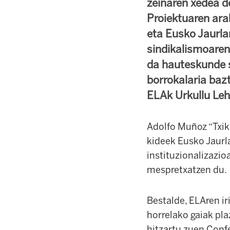
zeinaren xedea d
Proiektuaren ara
eta Eusko Jaurla
sindikalismoaren
da hauteskunde s
borrokalaria baz
ELAk Urkullu Leh
Adolfo Muñoz “Txiki
kideek Eusko Jaurla
instituzionalizazi
mespretxatzen du.
Bestalde, ELAren ir
horrelako gaiak pla
hitzartu zuen Conf