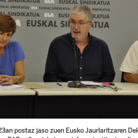
23an postaz jaso zuen Eusko Jaurlaritzaren Dek