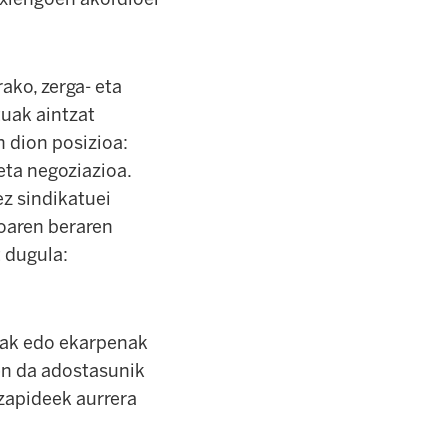
ako, zerga- eta
tuak aintzat
 dion posizioa:
eta negoziazioa.
ez sindikatuei
oaren beraren
 dugula:
nak edo ekarpenak
zen da adostasunik
zapideek aurrera