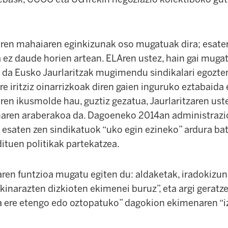
aren mahaiaren eginkizunak oso mugatuak dira; esater
 ez daude horien artean. ELAren ustez, hain gai muga
a da Eusko Jaurlaritzak mugimendu sindikalari egozten
re iritziz oinarrizkoak diren gaien inguruko eztabaida 
aren ikusmolde hau, guztiz gezatua, Jaurlaritzaren ust
naren araberakoa da. Dagoeneko 2014an administrazi
saten zen sindikatuok “uko egin ezineko” ardura bat
ituen politikak partekatzea.
aren funtzioa mugatu egiten du: aldaketak, iradokizu
kinarazten dizkioten ekimenei buruz”, eta argi gerat
la ere etengo edo oztopatuko” dagokion ekimenaren “i