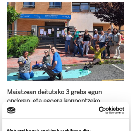
Maiatzean deitutako 3 greba egun
ondoren, eta egoera konpontzeko
enpresak hartutako neurri eskasen
ondoren, ELAk beste 5 greba egiten ari da
(ekainaren 29,30ean eta uztailaren 1,2 eta
Web orri honek cookieak erabiltzen ditu