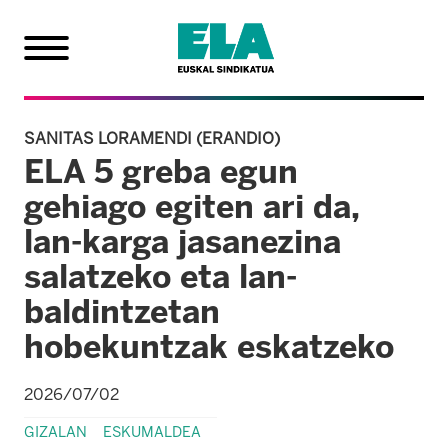
SANITAS LORAMENDI (ERANDIO)
ELA 5 greba egun
gehiago egiten ari da,
lan-karga jasanezina
salatzeko eta lan-
baldintzetan
hobekuntzak eskatzeko
2026/07/02
GIZALAN
ESKUMALDEA