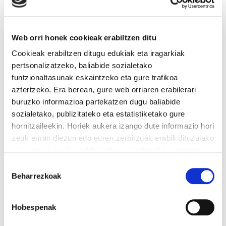
Web orri honek cookieak erabiltzen ditu
Cookieak erabiltzen ditugu edukiak eta iragarkiak
pertsonalizatzeko, baliabide sozialetako
funtzionaltasunak eskaintzeko eta gure trafikoa
Ekainaren 17 eta 18an, Greziako
aztertzeko. Era berean, gure web orriaren erabilerari
buruzko informazioa partekatzen dugu baliabide
Legebiltzarrean aurkeztuko dira Greziako
sozialetako, publizitateko eta estatistiketako gure
Zor Publikoari buruz Egiaren Batzordeak
hornitzaileekin. Horiek aukera izango dute informazio hori
atera dituen ondorioak. CADTM-ko
zeuk eman diezun edo euren zerbitzuak erabili dituzulako
partaidea den Éric Toussaint da Batzorde
eskuratu duten bestelako informazio batekin uztartzeko.
Irakurri cookien politika
honen buru. Mikel Noval, ELAren
Baimena
Beharrezkoak
hautatzea
ordezkaria, aurkezpen horretan izan da
Zoé Konstantopoulou, Greziako
Hobespenak
Legebiltzarreko Presidentak gonbidatuta.