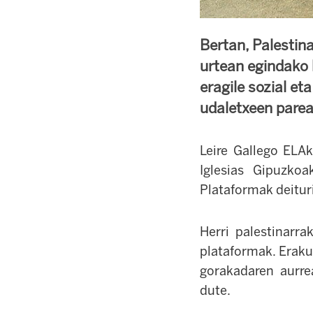
Bertan, Palestin
urtean egindako 
eragile sozial et
udaletxeen parea
Leire Gallego ELAk
Iglesias Gipuzkoa
Plataformak deitur
Herri palestinarr
plataformak. Eraku
gorakadaren aurre
dute.