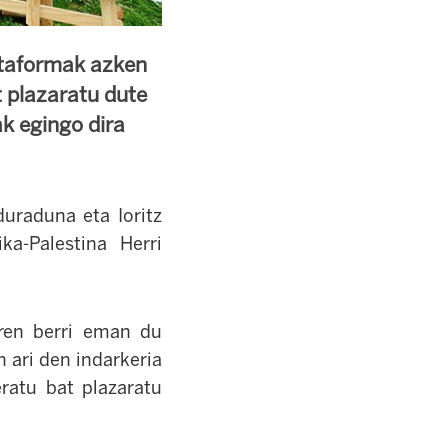
lataformak azken
t plazaratu dute
ak egingo dira
duraduna eta Ioritz
ka-Palestina Herri
aren berri eman du
 ari den indarkeria
ratu bat plazaratu