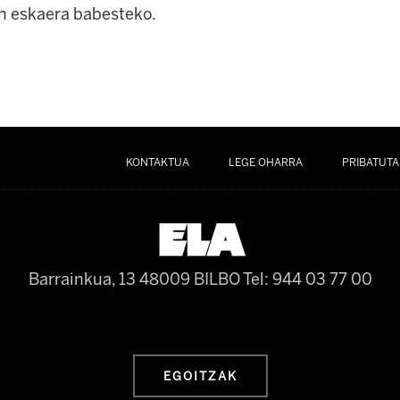
 eskaera babesteko.
KONTAKTUA
LEGE OHARRA
PRIBATUTA
Barrainkua, 13 48009 BILBO
Tel: 944 03 77 00
EGOITZAK