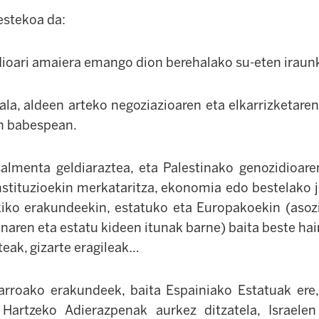
estekoa da:
ioari amaiera emango dion berehalako su-eten iraun
la, aldeen arteko negoziazioaren eta elkarrizketaren
n babespean.
salmenta geldiaraztea, eta Palestinako genozidioar
nstituzioekin merkataritza, ekonomia edo bestelako j
kiko erakundeekin, estatuko eta Europakoekin (asoz
naren eta estatu kideen itunak barne) baita beste ha
ateak, gizarte eragileak…
rroako erakundeek, baita Espainiako Estatuak ere,
Hartzeko Adierazpenak aurkez ditzatela, Israele