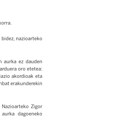
korra.
 bidez, nazioarteko
en aurka ez dauden
arduera oro etetea:
iazio akordioak eta
inbat erakunderekin
 Nazioarteko Zigor
n aurka dagoeneko