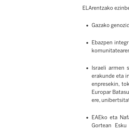
ELArentzako ezinb
Gazako genozid
Ebazpen integra
komunitateare
Israeli armen 
erakunde eta i
enpresekin, to
Europar Batasu
ere, unibertsit
EAEko eta Nafa
Gortean Esku 