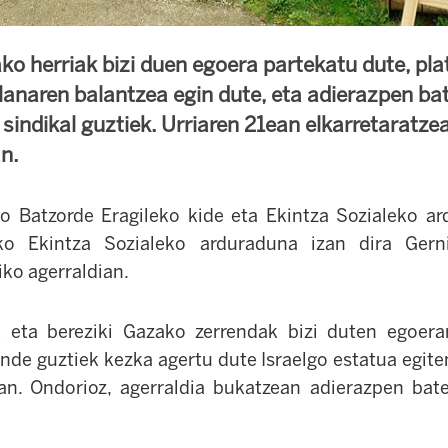
ako herriak bizi duen egoera partekatu dute, p
lanaren balantzea egin dute, eta adierazpen ba
a sindikal guztiek. Urriaren 21ean elkarretaratze
n.
o Batzorde Eragileko kide eta Ekintza Sozialeko ar
ko Ekintza Sozialeko arduraduna izan dira Gerni
iko agerraldian.
ak eta bereziki Gazako zerrendak bizi duten egoer
nde guztiek kezka agertu dute Israelgo estatua egiten
an. Ondorioz, agerraldia bukatzean adierazpen bate