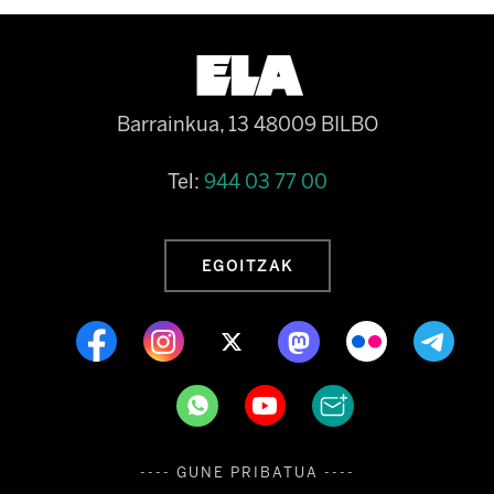
Barrainkua, 13 48009 BILBO
Tel:
944 03 77 00
EGOITZAK
---- GUNE PRIBATUA ----