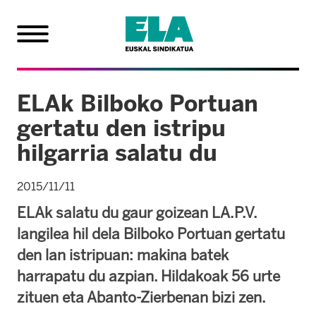
ELAk Bilboko Portuan
gertatu den istripu
hilgarria salatu du
2015/11/11
ELAk salatu du gaur goizean LA.P.V.
langilea hil dela Bilboko Portuan gertatu
den lan istripuan: makina batek
harrapatu du azpian. Hildakoak 56 urte
zituen eta Abanto-Zierbenan bizi zen.