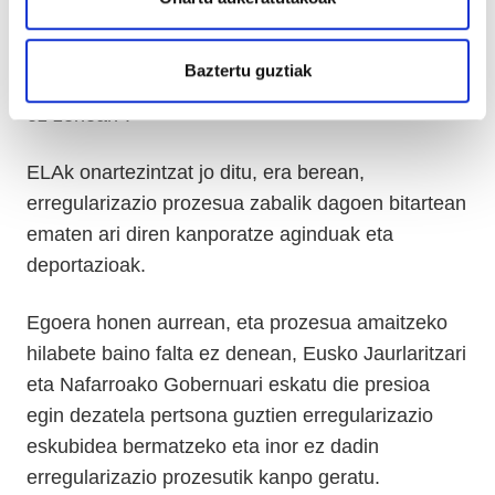
ELAk adierazi duenez, erregularizazio prozesuan
zeuden hainbat pertsonari dokumentazioa kendu
Baztertu guztiak
zieten “modu erabat arbitrarioan eta beharrezkoa
ez zenean”.
ELAk onartezintzat jo ditu, era berean,
erregularizazio prozesua zabalik dagoen bitartean
ematen ari diren kanporatze aginduak eta
deportazioak.
Egoera honen aurrean, eta prozesua amaitzeko
hilabete baino falta ez denean, Eusko Jaurlaritzari
eta Nafarroako Gobernuari eskatu die presioa
egin dezatela pertsona guztien erregularizazio
eskubidea bermatzeko eta inor ez dadin
erregularizazio prozesutik kanpo geratu.