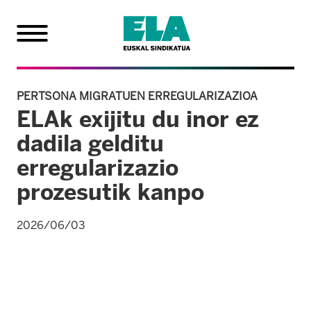
PERTSONA MIGRATUEN ERREGULARIZAZIOA
ELAk exijitu du inor ez
dadila gelditu
erregularizazio
prozesutik kanpo
2026/06/03