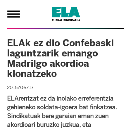
ELAk ez dio Confebaski
laguntzarik emango
Madrilgo akordioa
klonatzeko
2015/06/17
ELArentzat ez da inolako erreferentzia
gehieneko soldata-igoera bat finkatzea.
Sindikatuak bere garaian eman zuen
akordioari buruzko juzkua, eta