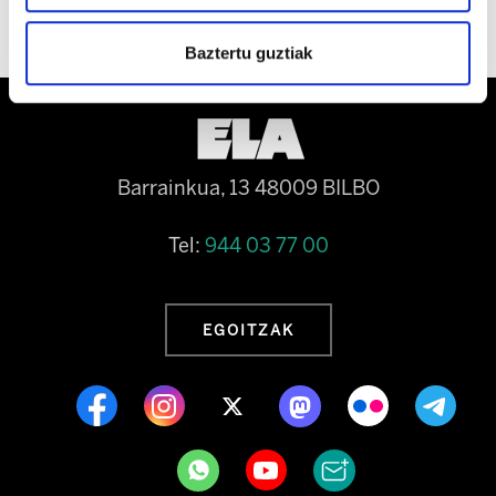
Baztertu guztiak
Barrainkua, 13 48009 BILBO
Tel:
944 03 77 00
EGOITZAK