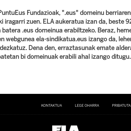
untuEus Fundazioak, ".eus" domeinu berriaren 
i iragarri zuen. ELA aukeratua izan da, beste 92
 batera .eus domeinua erabiltzeko. Beraz, heme
en webgunea ela-sindikatua.eus izango da, lehe
rdezkatuz. Dena den, erraztasunak emate alder
batetan bi domeinuak erabili ahal izango ditugu.
KONTAKTUA
LEGE OHARRA
PRIBATUTA