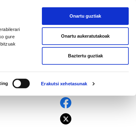
EU
ES
EN
FR
Onartu guztiak
AFILIATU
rabilerari
Onartu aukeratutakoak
ko gure
rbitzuak
Baztertu guztiak
dikatua.eus izango
ting
Erakutsi xehetasunak