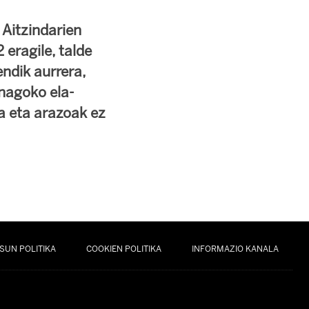
Aitzindarien
 eragile, talde
ndik aurrera,
nagoko ela-
a eta arazoak ez
SUN POLITIKA
COOKIEN POLITIKA
INFORMAZIO KANALA