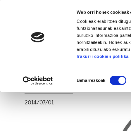
Web orri honek cookieak e
Cookieak erabiltzen ditugu
funtzionaltasunak eskaintz
buruzko informazioa partek
hornitzaileekin. Horiek au
16. KONGRESUA
ALDA
MANU ROBLES-ARANG
erabili dituzulako eskurat
Irakurri cookien politika
ELAren web orriaren
Baimena
da
Beharrezkoak
hautatzea
2014/07/01