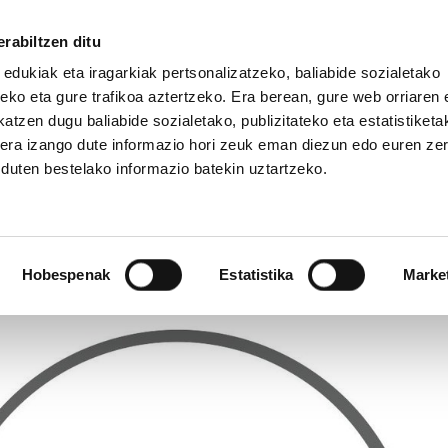
rabiltzen ditu
 edukiak eta iragarkiak pertsonalizatzeko, baliabide sozialetako
eko eta gure trafikoa aztertzeko. Era berean, gure web orriaren e
atzen dugu baliabide sozialetako, publizitateko eta estatistiketa
kera izango dute informazio hori zeuk eman diezun edo euren ze
IZ FUNDAZIOA
BIDELAGUN FUNDAZIOA
u duten bestelako informazio batekin uztartzeko.
 helbide berria ela-sin
Hobespenak
Estatistika
Marke