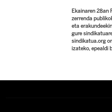
Ekainaren 28an P
zerrenda publikok
eta erakundeekin
gure sindikatuar
sindikatua.org o
izateko, epealdi 