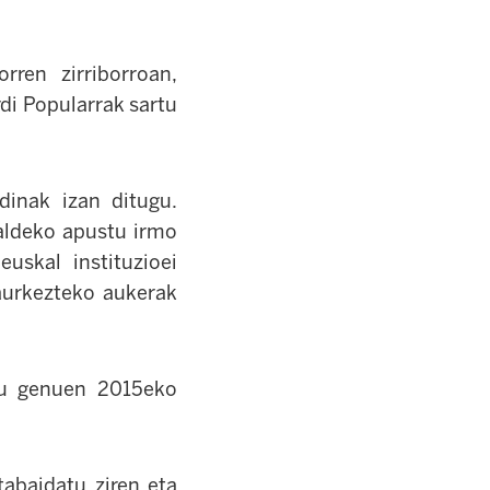
ren zirriborroan,
di Popularrak sartu
dinak izan ditugu.
 aldeko apustu irmo
euskal instituzioei
aurkezteko aukerak
tu genuen 2015eko
tabaidatu ziren eta