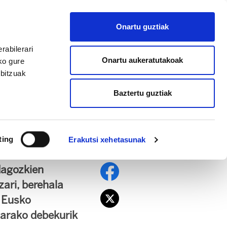
ES
Onartu guztiak
AFILIATU
rabilerari
Onartu aukeratutakoak
ko gure
rbitzuak
Baztertu guztiak
tezke eta egin
ting
Erakutsi xehetasunak
 dagozkien
zari, berehala
u Eusko
etarako debekurik