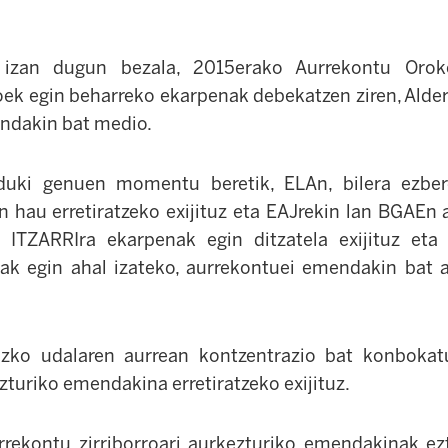
 izan dugun bezala, 2015erako Aurrekontu Orokor
oek egin beharreko ekarpenak debekatzen ziren, Alder
ndakin bat medio.
duki genuen momentu beretik, ELAn, bilera ezber
 hau erretiratzeko exijituz eta EAJrekin lan BGAEn
 ITZARRIra ekarpenak egin ditzatela exijituz eta 
ak egin ahal izateko, aurrekontuei emendakin bat 
eizko udalaren aurrean kontzentrazio bat konboka
zturiko emendakina erretiratzeko exijituz.
rrekontu zirriborroari aurkezturiko emendakinak ez