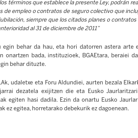
los términos que establece la presente Ley, podrán rea
s de empleo o contratos de seguro colectivo que inclu
jubilación, siempre que los citados planes o contrato
anterioridad al 31 de diciembre de 2011”
egin behar da hau, eta hori datorren astera arte 
n onartzen bada, instituzioek, BGAEtara, beraiei 
egin behar dituzte.
Ak, udaletxe eta Foru Aldundiei, aurten bezala Elkar
arrai dezatela exijitzen die eta Eusko Jaurlaritzari,
k egiten hasi dadila. Ezin da onartu Eusko Jaurlari
k ez egitea, horretarako debekurik ez dagoenean.