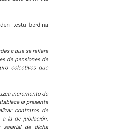
den testu berdina
des a que se refiere
nes de pensiones de
uro colectivos que
duzca incremento de
stablece la presente
alizar contratos de
a la de jubilación.
salarial de dicha