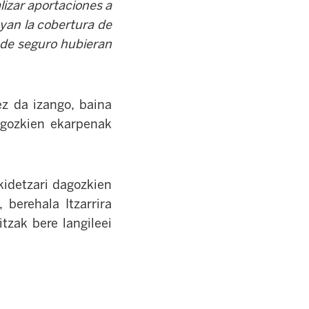
lizar aportaciones a
yan la cobertura de
s de seguro hubieran
ez da izango, baina
dagozkien ekarpenak
kidetzari dagozkien
 berehala Itzarrira
tzak bere langileei