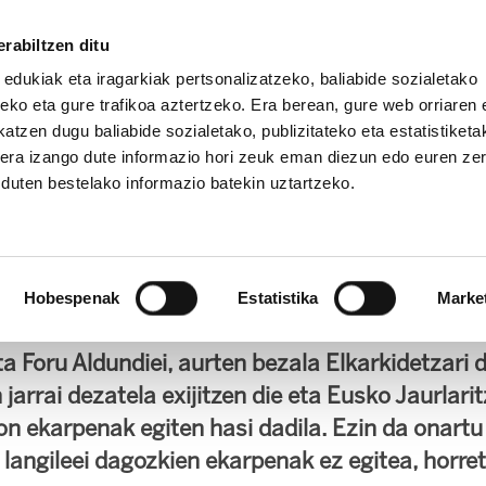
rabiltzen ditu
 edukiak eta iragarkiak pertsonalizatzeko, baliabide sozialetako
eko eta gure trafikoa aztertzeko. Era berean, gure web orriaren e
atzen dugu baliabide sozialetako, publizitateko eta estatistiketa
kera izango dute informazio hori zeuk eman diezun edo euren ze
IZ FUNDAZIOA
BIDELAGUN FUNDAZIOA
u duten bestelako informazio batekin uztartzeko.
zarrira ekarpena egin dai
Hobespenak
Estatistika
Marke
ta Foru Aldundiei, aurten bezala Elkarkidetzari
jarrai dezatela exijitzen die eta Eusko Jaurlarit
ion ekarpenak egiten hasi dadila. Ezin da onart
e langileei dagozkien ekarpenak ez egitea, horr