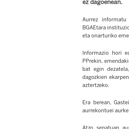
ez dagoenean.
Aurrez informatu
BGAEtara instituzi
eta onarturiko eme
Informazio hori e
PPrekin, emendakin
bat egin dezatela,
dagozkien ekarpen
aztertzeko.
Era berean, Gast
aurrekontuei aurke
Atzo, senatuan, au