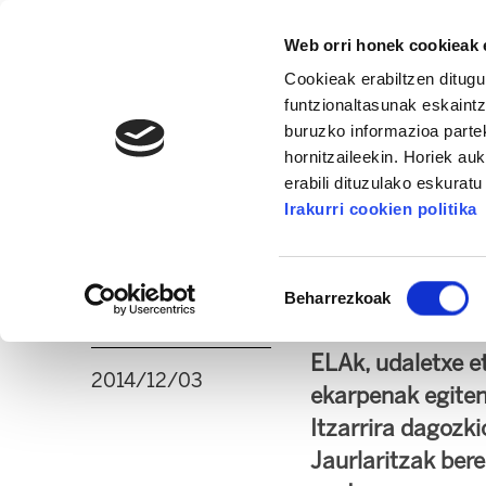
Web orri honek cookieak e
Cookieak erabiltzen ditugu
funtzionaltasunak eskaintz
buruzko informazioa partek
hornitzaileekin. Horiek au
16. KONGRESUA
ALDA
MANU ROBLES-ARANG
erabili dituzulako eskurat
Irakurri cookien politika
Elkarkidetza eta It
Baimena
behar dira
Beharrezkoak
hautatzea
ELAk, udaletxe e
2014/12/03
ekarpenak egiten 
Itzarrira dagozk
Jaurlaritzak ber