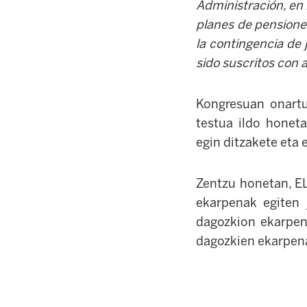
Administración, en 
planes de pensione
la contingencia de 
sido suscritos con 
Kongresuan onartu 
testua ildo honeta
egin ditzakete eta 
Zentzu honetan, EL
ekarpenak egiten j
dagozkion ekarpena
dagozkien ekarpena