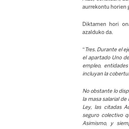
aurrekontu horien 
Diktamen hori on
azalduko da.
“
Tres. Durante el e
el apartado Uno de
empleo
,
entidades
incluyan la cobertur
No obstante lo dis
la masa salarial de
Ley, las citadas A
seguro colectivo q
Asimismo, y siem