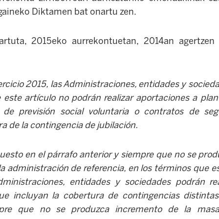
gaineko Diktamen bat onartu zen.
artuta, 2015eko aurrekontuetan, 2014an agertzen 
jercicio 2015, las Administraciones, entidades y socieda
 este artículo no podrán realizar aportaciones a pla
 de previsión social voluntaria
o contratos de seg
a de la contingencia de jubilación.
puesto en el párrafo anterior y siempre que no se pro
 la administración de referencia, en los términos que e
dministraciones, entidades y sociedades podrán re
ue incluyan la cobertura de contingencias distintas 
pre que no se produzca incremento de la masa 