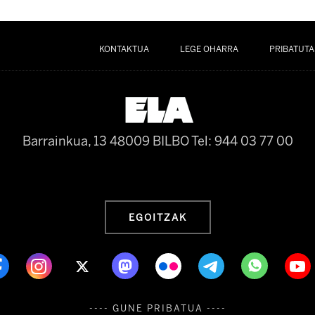
KONTAKTUA
LEGE OHARRA
PRIBATUTA
Barrainkua, 13 48009 BILBO
Tel: 944 03 77 00
EGOITZAK
---- GUNE PRIBATUA ----