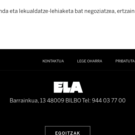
da eta lekualdatze-lehiaketa bat negoziatzea, ertzai
KONTAKTUA
LEGE OHARRA
PRIBATUTA
Barrainkua, 13 48009 BILBO
Tel: 944 03 77 00
EGOITZAK