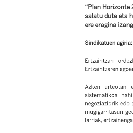
“Plan Horizonte 
salatu dute eta 
ere eragina izang
Sindikatuen agiria:
Ertzaintzan orde
Ertzaintzaren egoe
Azken urteotan e
sistematikoa nahi
negoziaziorik edo 
mugigarritasun geo
larriak, ertzaineng