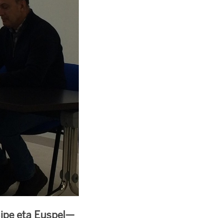
Sipe eta Euspel—