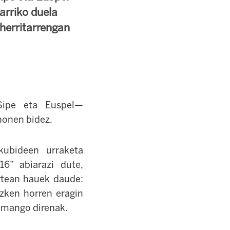
arriko duela
 herritarrengan
 Sipe eta Euspel—
honen bidez.
kubideen urraketa
16” abiarazi dute,
artean hauek daude:
azken horren eragin
zemango direnak.