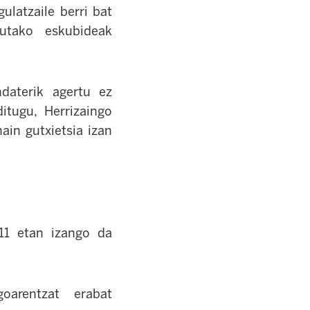
gulatzaile berri bat
dutako eskubideak
ndaterik agertu ez
itugu, Herrizaingo
ain gutxietsia izan
 11 etan izango da
oarentzat erabat