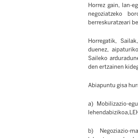
Horrez gain, lan-eg
negoziatzeko bor
berreskuratzeari be
Horregatik, Saila
duenez, aipaturik
Saileko arduradune
den ertzainen kide
Abiapuntu gisa hur
a) Mobilizazio-eg
lehendabizikoa,LE
b) Negoziazio-m