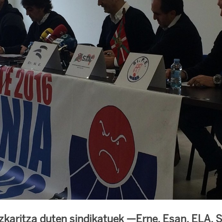
zkaritza duten sindikatuek —Erne, Esan, ELA, 