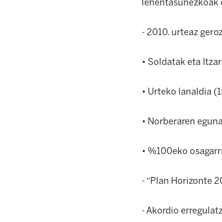
lehentasunezkoak d
- 2010. urteaz gero
• Soldatak eta Itzar
• Urteko lanaldia (
• Norberaren eguna
• %100eko osagarri
- “Plan Horizonte 2
- Akordio erregulatz