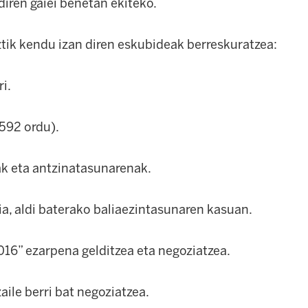
iren gaiei benetan ekiteko.
ztik kendu izan diren eskubideak berreskuratzea:
ri.
1592 ordu).
k eta antzinatasunarenak.
a, aldi baterako baliaezintasunaren kasuan.
016” ezarpena gelditzea eta negoziatzea.
aile berri bat negoziatzea.