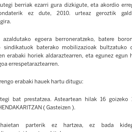
utegi berriak ezarri gura dizkigute, eta akordio erre
ondaterik ez dute, 2010. urteaz geroztik gal
gira.
k, azaldutako egoera berroneratzeko, batere boro
o sindikatuok baterako mobilizazioak bultzatuko d
n erabaki horiek aldaraztearren, eta egunez egun h
goa errespetaraztearren.
rengo erabaki hauek hartu ditugu:
utegi bat prestatzea. Asteartean hilak 16 goizeko
HENDAKARITZAN ( Gasteizen ).
ahaietan parterik ez hartzea, ez bada kideg