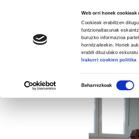
Web orri honek cookieak e
Cookieak erabiltzen ditugu
funtzionaltasunak eskaintz
buruzko informazioa partek
hornitzaileekin. Horiek au
16. KONGRESUA
ALDA
MANU ROBLES-ARANG
erabili dituzulako eskurat
Irakurri cookien politika
Ertzaintzaren egoer
Baimena
Beharrezkoak
hautatzea
2014/12/12