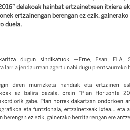
2016” delakoak hainbat ertzainetxeen itxiera ek
honek ertzainengan berengan ez ezik, gainerako
o duela.
zkaritza dugun sindikatuok —Erne, Esan, ELA,
ra larria jendaurrean agertu nahi dugu prentsaurreko 
gin diren murrizketa handiak eta ertzainen es
koak ez balira bezala, orain “Plan Horizonte 20
akordiorik gabe. Plan horrek dakartzan ondorioen 
grafikoa eta funtzionala, ertzainetxeak ixtea... eta 
an berengan ez ezik, gainerako herritarrengan ere ant