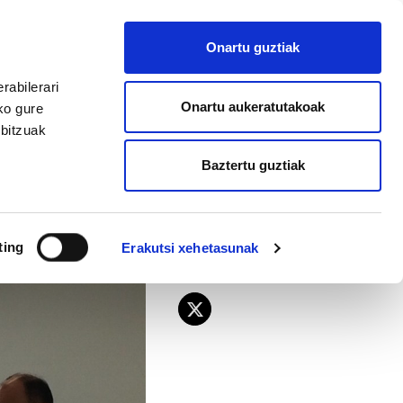
EU
ES
EN
FR
Onartu guztiak
AFILIATU
rabilerari
Onartu aukeratutakoak
ko gure
rbitzuak
Baztertu guztiak
dikatuek
ting
Erakutsi xehetasunak