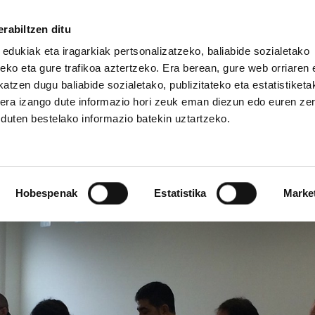
rabiltzen ditu
 edukiak eta iragarkiak pertsonalizatzeko, baliabide sozialetako
eko eta gure trafikoa aztertzeko. Era berean, gure web orriaren e
atzen dugu baliabide sozialetako, publizitateko eta estatistiketa
kera izango dute informazio hori zeuk eman diezun edo euren ze
IZ FUNDAZIOA
BIDELAGUN FUNDAZIOA
u duten bestelako informazio batekin uztartzeko.
a larria salatu dute sin
Hobespenak
Estatistika
Marke