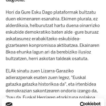
Hori da Gure Esku Dago plataformak bultzatu
duen ekimenaren esanahia. Ekimen plurala, ez
alderdikoia, helburutzat hartu duena oinarrizko
eskubide demokratiko baten alde -gure buruaz
askatasunez erabakitzeko eskubidea-
gizartearen konpromisoa aktibatzea. Ekainaren
8koa ehunka lagun ari da berebiziko ilusioz
bultzatzen, herri askotan taldeak osatuta.
ELAk sinatu zuen Lizarra-Garaziko
adierazpenak esaten zuen legez, "Euskal
gatazka gatazka historikoa da", eta irtenbidea
demokrazian sakontzearen ondorio izango da,
"hau da, Euskal Herriaren etorkizuna nolakoa
izango den euskal herritarrek beren hitzaren