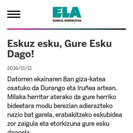
Eskuz esku, Gure Esku
Dago!
2016/11/11
Datorren ekainaren 8an giza-katea
osatuko da Durango eta Iruñea artean.
Milaka herritar aterako da gure herriko
bideetara modu berezian adierazteko
nazio bat garela, erabakitzeko eskubidea
zor zaigula eta etorkizuna gure esku
dagoela.