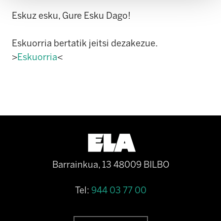
Eskuz esku, Gure Esku Dago!
Eskuorria bertatik jeitsi dezakezue.
>
Eskuorria
<
Barrainkua, 13 48009 BILBO
Tel:
944 03 77 00