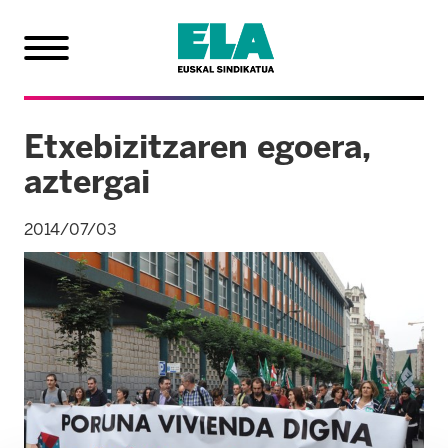
Etxebizitzaren egoera,
aztergai
2014/07/03