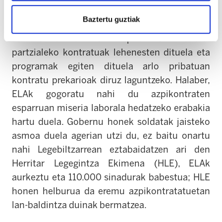
lan egiten duten azpikontratetan ere.
Baztertu guztiak
Enpleguaren kalitateari dagokionez, salatzekoa
da Jaurlaritzak arlo publikoan lanaldi
partzialeko kontratuak lehenesten dituela eta
programak egiten dituela arlo pribatuan
kontratu prekarioak diruz laguntzeko. Halaber,
ELAk gogoratu nahi du azpikontraten
esparruan miseria laborala hedatzeko erabakia
hartu duela. Gobernu honek soldatak jaisteko
asmoa duela agerian utzi du, ez baitu onartu
nahi Legebiltzarrean eztabaidatzen ari den
Herritar Legegintza Ekimena (HLE), ELAk
aurkeztu eta 110.000 sinadurak babestua; HLE
honen helburua da eremu azpikontratatuetan
lan-baldintza duinak bermatzea.