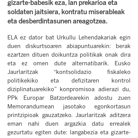
gizarte-babesik eza, lan prekarioa eta
soldaten jaitsiera, kontratu miserableak
eta desberdintasunen areagotzea.
ELA ez dator bat Urkullu Lehendakariak egin
duen diskurtsoaren abiapuntuarekin: berak
ezartzen
dituen doikuntza politikak onak dira
eta ez omen dute alternatibarik. Eusko
Jaurlaritzak “kontsolidazio fiskaleko
politikekiko eta defizitaren kontrol
diziplinatuarekiko” konpromisoa adierazi du,
PPk Europar Batzordearekin adostu zuen
Memorandumean jasotako egonkortasun
printzipioak gauzatzeko. Jaurlaritzak aditzera
eman nahi duen argazkia datu errealek
gezurtatu egiten dute: langabezia eta gizarte-