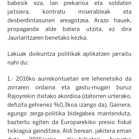
babesik eza, lan prekarioa eta soldaten
jaitsiera, kontratu miserableak eta
desberdintasunen areagotzea. Arazo hauek,
propaganda alde batera utzita, ez dira
Jaurlaritzaren benetako kezka.
Lakuak doikuntza politikak aplikatzen jarraitu
nahi du:
1.- 2016ko aurrekontuetan ere lehenetsiko da
zorraren ordaina eta gastu-mugari buruz
Rajoyrekin itxitako akordioa
(datorren urterako,
defizita gehienez %0,3koa izango da). Gainera,
egungo zerga-politika bidegabea mantenduta,
baztertu egiten da Europarekiko presio fiskal
txikiagoa gainditzea. Aldi berean, jakitera eman