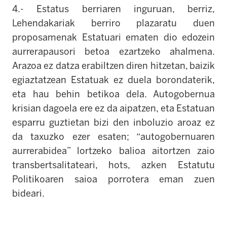
4.- Estatus berriaren inguruan, berriz,
Lehendakariak berriro plazaratu duen
proposamenak Estatuari ematen dio edozein
aurrerapausori betoa ezartzeko ahalmena.
Arazoa ez datza erabiltzen diren hitzetan, baizik
egiaztatzean Estatuak ez duela borondaterik,
eta hau behin betikoa dela. Autogobernua
krisian dagoela ere ez da aipatzen, eta Estatuan
esparru guztietan bizi den inboluzio aroaz ez
da taxuzko ezer esaten; “autogobernuaren
aurrerabidea” lortzeko balioa aitortzen zaio
transbertsalitateari, hots, azken Estatutu
Politikoaren saioa porrotera eman zuen
bideari.