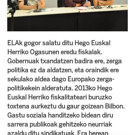
ELAk gogor salatu ditu Hego Euskal
Herriko Ogasunen eredu fiskalak.
Gobernuak txandatzen badira ere, zerga
politika ez da aldatzen, eta oraindik ere
sekulako aldea dago Europako zerga-
politikekein alderatuta. 2013ko Hego
Euskal Herriko fiskalitateari buruzko
toxtena aurkeztu du gaur goizean Bilbon.
Gastu soziala handitzeko bidean diru
sarrera publikoak gehitzeko neurriak
azaldu ditu sindikatuak. Era berean,