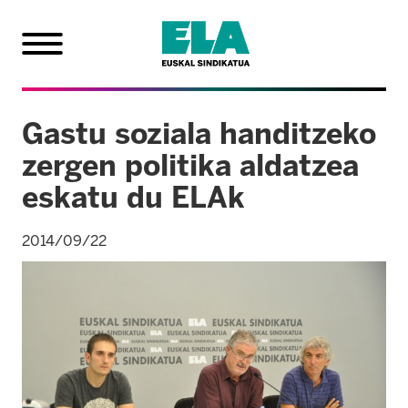
Gastu soziala handitzeko
zergen politika aldatzea
eskatu du ELAk
2014/09/22