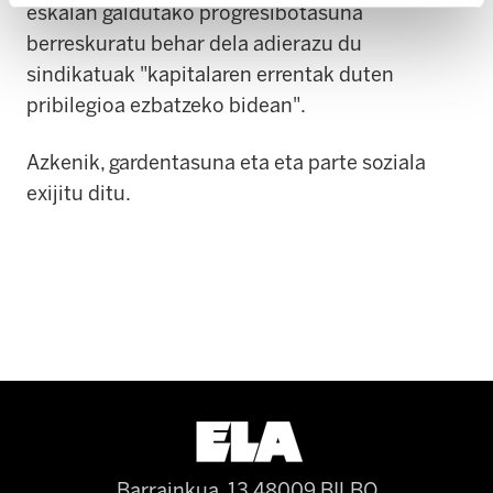
eskalan galdutako progresibotasuna
berreskuratu behar dela adierazu du
sindikatuak "kapitalaren errentak duten
pribilegioa ezbatzeko bidean".
Azkenik, gardentasuna eta eta parte soziala
exijitu ditu.
Barrainkua, 13 48009 BILBO