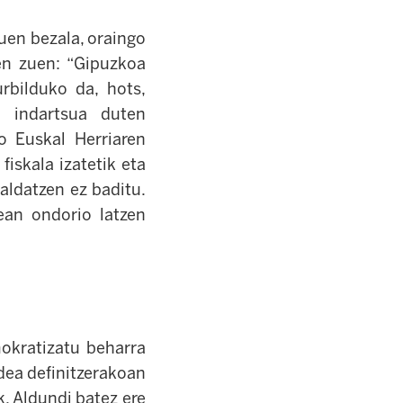
uen bezala, oraingo
en zuen: “Gipuzkoa
urbilduko da, hots,
o indartsua duten
o Euskal Herriaren
iskala izatetik eta
 aldatzen ez baditu.
ean ondorio latzen
okratizatu beharra
dea definitzerakoan
. Aldundi batez ere