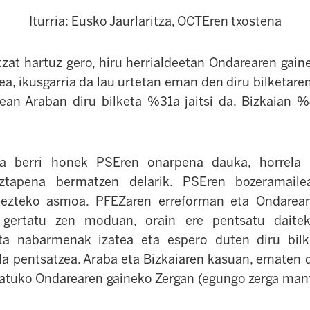
Iturria: Eusko Jaurlaritza, OCTEren txostena
tzat hartuz gero, hiru herrialdeetan Ondarearen gain
a, ikusgarria da lau urtetan eman den diru bilketaren
tean Araban diru bilketa %31a jaitsi da, Bizkaian 
ga berri honek PSEren onarpena dauka, horrela 
eztapena bermatzen delarik. PSEren bozeramail
ezteko asmoa. PFEZaren erreforman eta Ondarean
n gertatu zen moduan, orain ere pentsatu daite
eta nabarmenak izatea eta espero duten diru bilk
la pentsatzea. Araba eta Bizkaiaren kasuan, ematen 
satuko Ondarearen gaineko Zergan (egungo zerga man