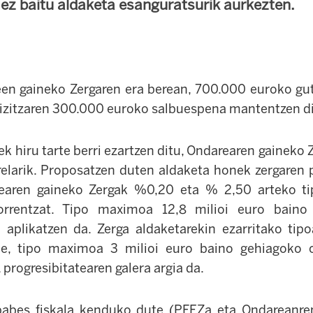
k ez baitu aldaketa esanguratsurik aurkezten.
en gaineko Zergaren era berean, 700.000 euroko gut
bizitzaren 300.000 euroko salbuespena mantentzen di
ek hiru tarte berri ezartzen ditu, Ondarearen gaineko
relarik. Proposatzen duten aldaketa honek zergaren 
rearen gaineko Zergak %0,20 eta % 2,50 arteko ti
akorrentzat. Tipo maximoa 12,8 milioi euro baino
n aplikatzen da. Zerga aldaketarekin ezarritako ti
e, tipo maximoa 3 milioi euro baino gehiagoko oi
, progresibitatearen galera argia da.
abes fiskala kenduko dute (PFEZa eta Ondareanre