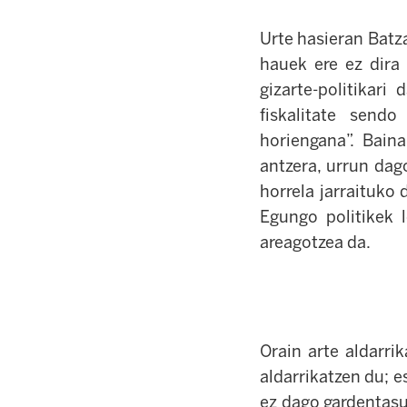
Urte hasieran Batz
hauek ere ez dira
gizarte-politikari
fiskalitate send
horiengana”. Bain
antzera, urrun dag
horrela jarraituko 
Egungo politikek 
areagotzea da.
Orain arte aldarr
aldarrikatzen du; 
ez dago gardentasu