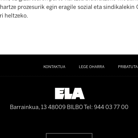
hartze prozesurik egin eragile sozial eta sindikaleki
i heltzeko.
KONTAKTUA
LEGE OHARRA
PRIBATUTA
Barrainkua, 13 48009 BILBO
Tel: 944 03 77 00