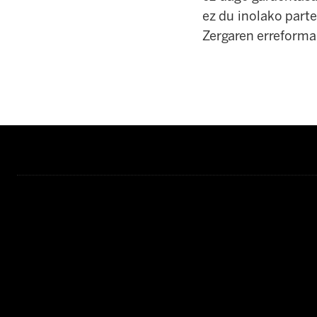
ez du inolako parte
Zergaren erreformar