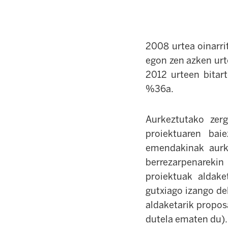
2008 urtea oinarri
egon zen azken urte
2012 urteen bitar
%36a.
Aurkeztutako zer
proiektuaren bai
emendakinak aurk
berrezarpenareki
proiektuak aldak
gutxiago izango de
aldaketarik propo
dutela ematen du).