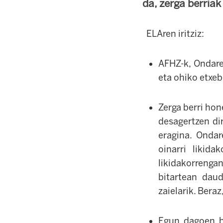
da, zerga berria
ELAren iritziz:
AFHZ-k, Ondare
eta ohiko etxe
Zerga berri hon
desagertzen di
eragina. Onda
oinarri likid
likidakorrenga
bitartean daud
zaielarik. Beraz
Egun dagoen b