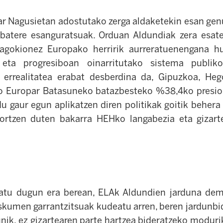
ar Nagusietan adostutako zerga aldaketekin esan gen
 batere esanguratsuak. Orduan Aldundiak zera esat
 dagokionez Europako herririk aurreratuenengana h
o eta progresiboan oinarritutako sistema publik
a errealitatea erabat desberdina da, Gipuzkoa, Heg
o Europar Batasuneko batazbesteko %38,4ko presio f
du gaur egun aplikatzen diren politikak goitik behera
lortzen duten bakarra HEHko langabezia eta gizart
ikatu dugun era berean, ELAk Aldundien jarduna dem
eskumen garrantzitsuak kudeatu arren, beren jardunbi
nik, ez gizartearen parte hartzea bideratzeko modurik