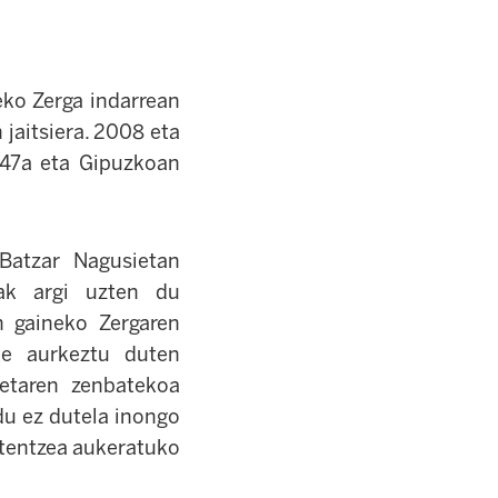
eko Zerga indarrean
 jaitsiera. 2008 eta
%47a eta Gipuzkoan
Batzar Nagusietan
eak argi uzten du
 gaineko Zergaren
ke aurkeztu duten
etaren zenbatekoa
du ez dutela inongo
tentzea aukeratuko