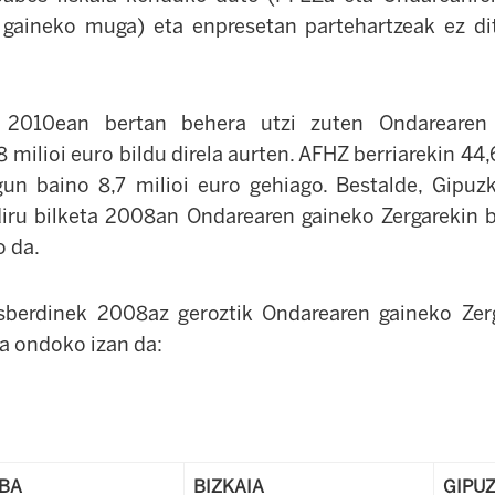
gaineko muga) eta enpresetan partehartzeak ez di
 2010ean bertan behera utzi zuten Ondarearen
8 milioi euro bildu direla aurten. AFHZ berriarekin 44,6
gun baino 8,7 milioi euro gehiago. Bestalde, Gipuz
iru bilketa 2008an Ondarearen gaineko Zergarekin 
o da.
sberdinek 2008az geroztik Ondarearen gaineko Zerg
ra ondoko izan da:
BA
BIZKAIA
GIPU