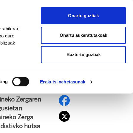
EU
ES
EN
FR
Onartu guztiak
AFILIATU
rabilerari
Onartu aukeratutakoak
ko gure
rbitzuak
Baztertu guztiak
ta fortuna handien
ting
Erakutsi xehetasunak
ineko Zergaren
gusietan
aineko Zerga
ndistivko hutsa