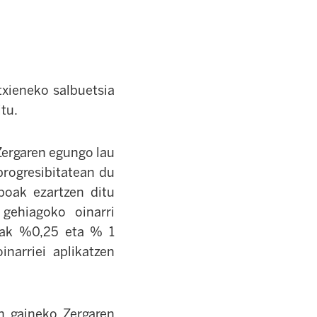
xieneko salbuetsia
tu.
 Zergaren egungo lau
progresibitatean du
poak ezartzen ditu
 gehiagoko oinarri
poak %0,25 eta % 1
narriei aplikatzen
n gaineko Zergaren