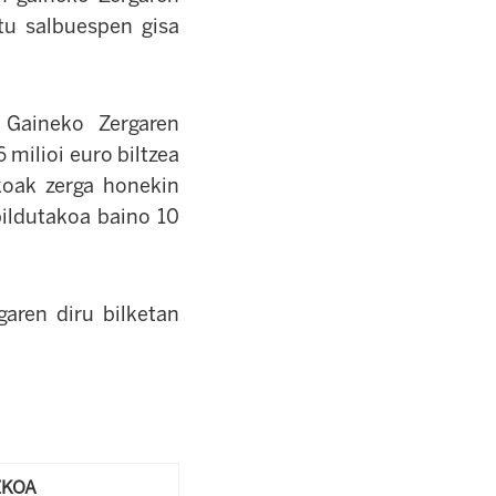
tu salbuespen gisa
 Gaineko Zergaren
 milioi euro biltzea
koak zerga honekin
bildutakoa baino 10
aren diru bilketan
ZKOA