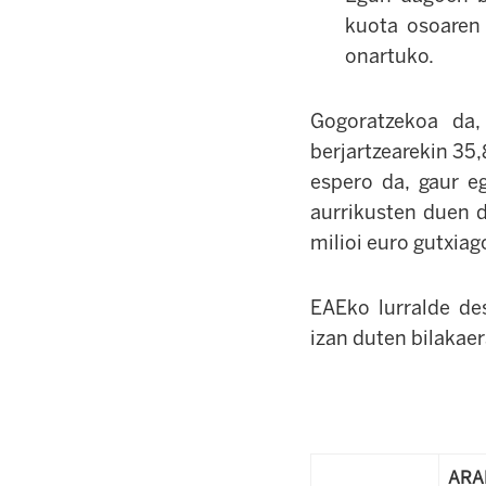
kuota osoaren 
onartuko.
Gogoratzekoa da,
berjartzearekin 35,
espero da, gaur e
aurrikusten duen d
milioi euro gutxiag
EAEko lurralde de
izan duten bilakae
ARA