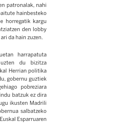
en patronalak, nahi
baitute hainbesteko
ie horregatik kargu
antziatzen den lobby
 ari da hain zuzen.
uetan harrapatuta
 uzten du bizitza
al Herrian politika
du, gobernu guztiek
ehiago pobreziara
indu batzuk ez dira
dugu ikusten Madrili
gobernua salbatzeko
 Euskal Esparruaren