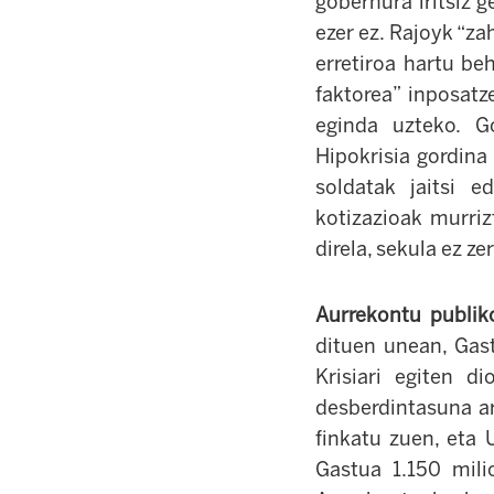
gobernura iritsiz g
ezer ez. Rajoyk “za
erretiroa hartu be
faktorea” inposatz
eginda uzteko. G
Hipokrisia gordina
soldatak jaitsi e
kotizazioak murriz
direla, sekula ez ze
Aurrekontu publik
dituen unean, Gast
Krisiari egiten d
desberdintasuna ar
finkatu zuen, eta 
Gastua 1.150 mili