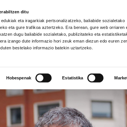
rabiltzen ditu
 edukiak eta iragarkiak pertsonalizatzeko, baliabide sozialetako
eko eta gure trafikoa aztertzeko. Era berean, gure web orriaren e
atzen dugu baliabide sozialetako, publizitateko eta estatistiketa
kera izango dute informazio hori zeuk eman diezun edo euren ze
IZ FUNDAZIOA
BIDELAGUN FUNDAZIOA
u duten bestelako informazio batekin uztartzeko.
 arrazoiak
Hobespenak
Estatistika
Marke