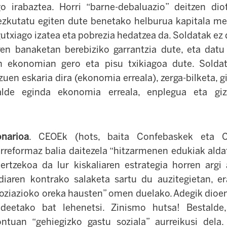
o irabaztea. Horri “barne-debaluazio” deitzen dio
zkutatu egiten dute benetako helburua kapitala me
txiago izatea eta pobrezia hedatzea da. Soldatak ez d
en banaketan berebiziko garrantzia dute, eta datu 
 ekonomian gero eta pisu txikiagoa dute. Soldat
uen eskaria dira (ekonomia erreala), zerga-bilketa, gi
alde eginda ekonomia erreala, enplegua eta giz
onarioa
. CEOEk (hots, baita Confebaskek eta C
reformaz balia daitezela “hitzarmenen edukiak alda
kertzekoa da lur kiskaliaren estrategia horren argi
iaren kontrako salaketa sartu du auzitegietan, e
ziazioko oreka hausten” omen duelako. Adegik dioen
eetako bat lehenetsi. Zinismo hutsa! Bestalde
ontuan “gehiegizko gastu soziala” aurreikusi dela.