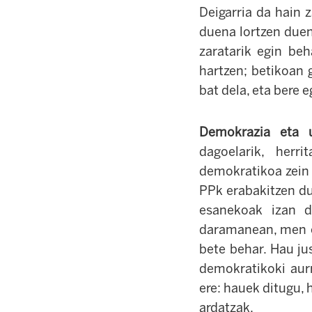
Deigarria da hain 
duena lortzen duen
zaratarik egin beh
hartzen; betikoan g
bat dela, eta bere 
Demokrazia eta u
dagoelarik, herr
demokratikoa zein 
PPk erabakitzen du
esanekoak izan d
daramanean, men ez
bete behar. Hau jus
demokratikoki aurr
ere: hauek ditugu,
ardatzak.