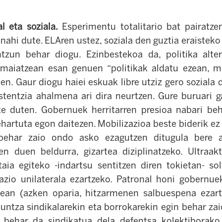
al eta soziala.
Esperimentu totalitario bat pairatze
nahi dute. ELAren ustez, soziala den guztia eraisteko
ntzun behar diogu. Ezinbestekoa da, politika alter
aiatzean esan genuen “politikak aldatu ezean, mu
uen. Gaur diogu haiei eskuak libre utziz gero soziala 
istentzia ahalmena ari dira neurtzen. Gure buruari 
ote duten.
Gobernuek herritarren presioa nabari beh
ehartuta egon daitezen. Mobilizazioa beste biderik e
 behar zaio ondo asko ezagutzen ditugula bere al
en duen beldurra, gizartea diziplinatzeko. Ultraakt
taia egiteko -indartsu sentitzen diren tokietan- sol
azio unilaterala ezartzeko. Patronal honi gobernu
ean (azken oparia, hitzarmenen salbuespena ezart
kuntza sindikalarekin eta borrokarekin egin behar zai
u behar da sindikatua dela defentsa kolektiborako 