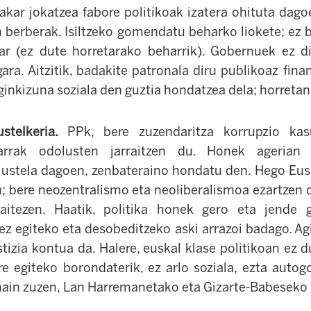
zakar jokatzea fabore politikoak izatera ohituta dago
 berberak. Isiltzeko gomendatu beharko liokete; ez 
ar (ez dute horretarako beharrik). Gobernuek ez d
ara. Aitzitik, badakite patronala diru publikoaz fin
eginkizuna soziala den guztia hondatzea dela; horretan
stelkeria.
PPk, bere zuzendaritza korrupzio kas
itarrak odolusten jarraitzen du. Honek agerian
ustela dagoen, zenbateraino hondatu den. Hego Eusk
; bere neozentralismo eta neoliberalismoa ezartzen 
aitezen. Haatik, politika honek gero eta jende g
 egiteko eta desobeditzeko aski arrazoi badago. Ag
tizia kontua da. Halere, euskal klase politikoan ez 
e egiteko borondaterik, ez arlo soziala, ezta auto
 hain zuzen, Lan Harremanetako eta Gizarte-Babeseko