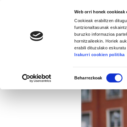
Web orri honek cookieak e
Cookieak erabiltzen ditugu
funtzionaltasunak eskaintz
buruzko informazioa partek
hornitzaileekin. Horiek au
16. KONGRESUA
ALDA
MANU ROBLES-ARANG
erabili dituzulako eskurat
Irakurri cookien politika
Greba orokorrerako
Baimena
Beharrezkoak
hautatzea
2013/04/03