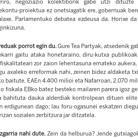
riro, negoziazio kolektiborik gabe utzi dituzte 
rekontu-proiektua ez onetsiagatik ere, gobernuak be
alaxe. Parlamentuko debatea ezdeusa da. Horixe da
ginkizuna.
reduak porrot egin du.
G
ure Tea Partyak, atsedenik ga
ekarri gaitu ataka honetaraino, diru-kutxa publikoak
fiskalitateari zor zaion lehentasuna emateko aukera, e
ugu axaleko erreformak nahi, zeinen bidez aldaketa tx
o baitute. EAEn 4.400 milioi eta Nafarroan, 2.070 mil
o fiskala EBko batez besteko mailaren parera igoz ge
 bahituta dauka alderdiak kontrolpean dituen elite 
n erdigunean dago; lau foru-ogasunei eskatzen diegu
an sozialen zerbitzura jar ditzatela.
azgarria nahi dute.
Zein da helburua? Jende gutxiago