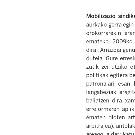
Mobilizazio sindik
aurkako gerra egin 
orokorrarekin era
emateko. 2009ko m
dira”. Arrazoia gen
dutela. Gure erres
zutik zer utziko 
politikak egitera b
patronalari esan
langabeziak eragit
baliatzen dira xan
erreformaren aplik
ematen dioten art
arbitrajea), antola
areago aldarrikat