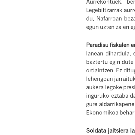
Aurrekontuek, ber
Legebiltzarrak aur
du, Nafarroan bez
egun uzten zaien e
Paradisu fiskalen e
lanean dihardula, 
baztertu egin dute 
ordaintzen. Ez dit
lehengoan jarraituk
aukera legoke presi
inguruko eztabaida
gure aldarrikapene
Ekonomikoa beharriz
Soldata jaitsiera l