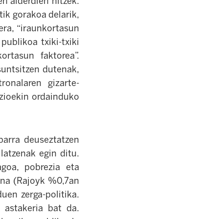
en alderdien hitzek:
tik gorakoa delarik,
era, “iraunkortasun
ublikoa txiki-txiki
rtasun faktorea”.
suntsitzen dutenak,
ronalaren gizarte-
azioekin ordainduko
barra deuseztatzen
latzenak egin ditu.
agoa, pobrezia eta
rina
(Rajoyk %0,7an
uen zerga-politika.
 astakeria bat da.