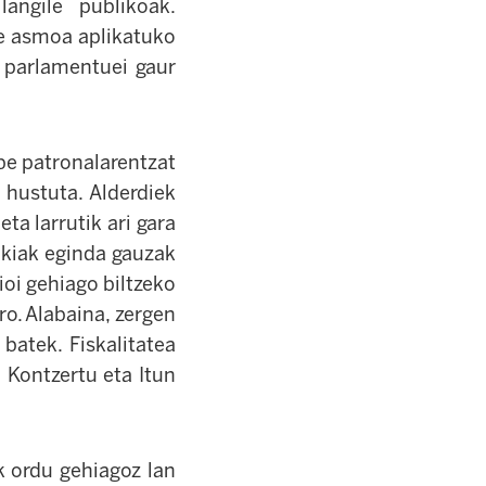
langile publikoak.
re asmoa aplikatuko
 parlamentuei gaur
be patronalarentzat
 hustuta. Alderdiek
ta larrutik ari gara
ikiak eginda gauzak
ioi gehiago biltzeko
ro. Alabaina, zergen
batek. Fiskalitatea
 Kontzertu eta Itun
k ordu gehiagoz lan