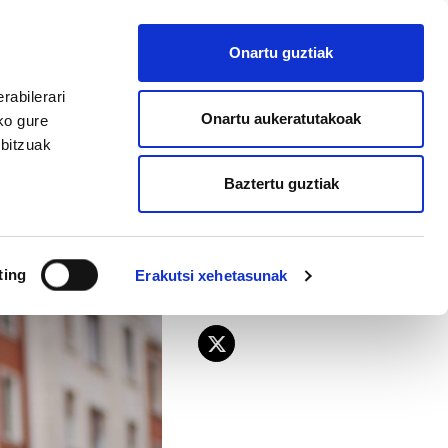
EU
ES
EN
FR
Onartu guztiak
AFILIATU
rabilerari
Onartu aukeratutakoak
ko gure
rbitzuak
Baztertu guztiak
ting
Erakutsi xehetasunak