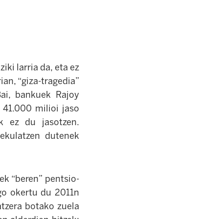
ki larria da, eta ez
ian, “giza-tragedia”
 Bai, bankuek Rajoy
 41.000 milioi jaso
ik ez du jasotzen.
pekulatzen dutenek
ek “beren” pentsio-
go okertu du 2011n
tzera botako zuela