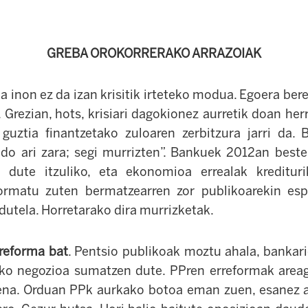
GREBA OROKORRERAKO ARRAZOIAK
a inon ez da izan krisitik irteteko modua. Egoera berezi
. Grezian, hots, krisiari dagokionez aurretik doan herr
a guztia finantzetako zuloaren zerbitzura jarri da.
do ari zara; segi murrizten”. Bankuek 2012an beste
 dute itzuliko, eta ekonomioa errealak kreditur
formatu zuten bermatzearren zor publikoarekin es
dutela. Horretarako dira murrizketak.
reforma bat
. Pentsio publikoak moztu ahala, bankari
ako negozioa sumatzen dute. PPren erreformak area
ena. Orduan PPk aurkako botoa eman zuen, esanez a