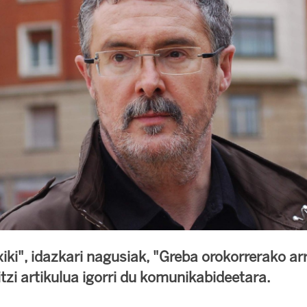
iki", idazkari nagusiak, "Greba orokorrerako ar
itzi artikulua igorri du komunikabideetara.