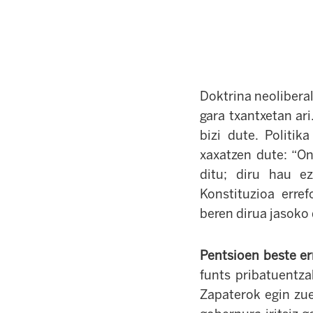
Doktrina neoliberal
gara txantxetan ari
bizi dute. Politik
xaxatzen dute: “On
ditu; diru hau ez
Konstituzioa erre
beren dirua jasoko 
Pentsioen beste er
funts pribatuentz
Zapaterok egin zu