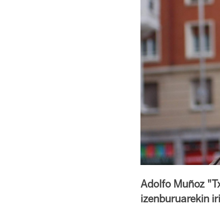
Adolfo Muñoz "Tx
izenburuarekin ir