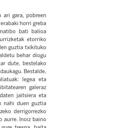
n ari gara, pobreen
 erabaki horri greba
natibo bati balioa
rrizketak etorriko
den guztia txikituko
galdetu behar diogu
ar dute, bestelako
z daukagu. Bestalde,
iatuak: legea eta
ibitatearen galeraz
daten jaitsiera eta
ek nahi duen guztia
zeko derrigorrezko
o aurre. Inoiz baino
gure tresna, baita