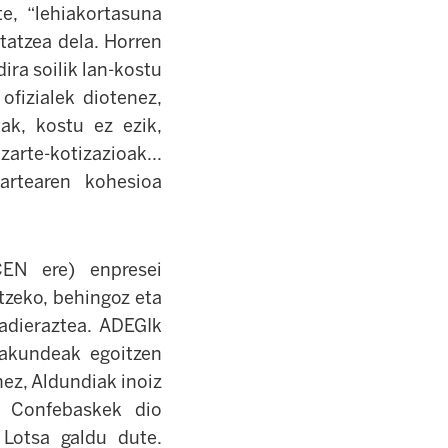
te, “lehiakortasuna
tatzea dela. Horren
ira soilik lan-kostu
ofizialek diotenez,
ak, kostu ez ezik,
zarte-kotizazioak...
artearen kohesioa
EN ere) enpresei
tzeko, behingoz eta
 adieraztea. ADEGIk
rakundeak egoitzen
ez, Aldundiak inoiz
, Confebaskek dio
 Lotsa galdu dute.