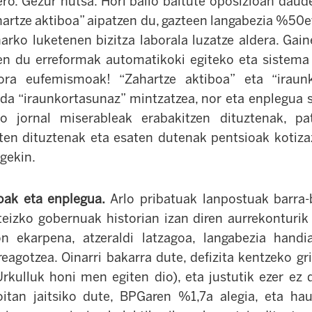
ero. Gezur hutsa. Hori balio baitute oposizioan daud
hartze aktiboa” aipatzen du, gazteen langabezia %50e
harko luketenen bizitza laborala luzatze aldera. Gain
en du erreformak automatikoki egiteko eta sistema p
ora eufemismoak! “Zahartze aktiboa” eta “iraunko
 da “iraunkortasunaz” mintzatzea, nor eta enplegua 
do jornal miserableak erabakitzen dituztenak, pat
ten dituztenak eta esaten dutenak pentsioak kotiz
rgekin.
oak eta enplegua.
Arlo pribatuak lanpostuak barra-
eizko gobernuak historian izan diren aurrekonturik 
ion ekarpena, atzeraldi latzagoa, langabezia handi
eagotzea. Oinarri bakarra dute, defizita kentzeko g
Urkulluk honi men egiten dio), eta justutik ezer ez d
oitan jaitsiko dute, BPGaren %1,7a alegia, eta hau