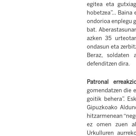
egitea eta gutxiag
hobetzea”… Baina e
ondorioa enplegu gu
bat. Aberastasunar
azken 35 urteotan
ondasun eta zerbitz
Beraz, soldaten 
defenditzen dira.
Patronal erreakzi
gomendatzen die er
goitik behera”. Es
Gipuzkoako Aldund
hitzarmenean “nego
ez omen zuen ald
Urkulluren aurrek