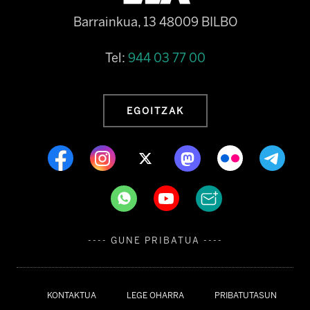
Barrainkua, 13 48009 BILBO
Tel:
944 03 77 00
EGOITZAK
---- GUNE PRIBATUA ----
KONTAKTUA
LEGE OHARRA
PRIBATUTASUN