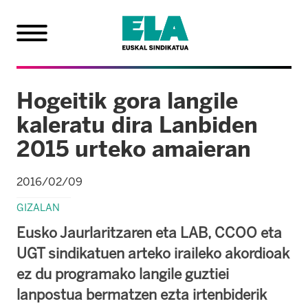
Hogeitik gora langile
kaleratu dira Lanbiden
2015 urteko amaieran
2016/02/09
GIZALAN
Eusko Jaurlaritzaren eta LAB, CCOO eta
UGT sindikatuen arteko iraileko akordioak
ez du programako langile guztiei
lanpostua bermatzen ezta irtenbiderik