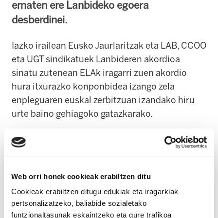
ematen ere Lanbideko egoera
desberdinei.
Iazko irailean Eusko Jaurlaritzak eta LAB, CCOO
eta UGT sindikatuek Lanbideren akordioa
sinatu zutenean ELAk iragarri zuen akordio
hura itxurazko konponbidea izango zela
enpleguaren euskal zerbitzuan izandako hiru
urte baino gehiagoko gatazkarako.
Sindikatuak akordioa ez sinatzeko orduan izan
zituen arrazoien artean hauek izan ziren
nagusiak:
Web orri honek cookieak erabiltzen ditu
Akordioan jasotako puntuak erabat zehaztu
Cookieak erabiltzen ditugu edukiak eta iragarkiak
pertsonalizatzeko, baliabide sozialetako
gabeak ziren; hori dela-eta, gerora
funtzionaltasunak eskaintzeko eta gure trafikoa