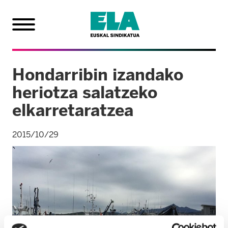
Hondarribin izandako
heriotza salatzeko
elkarretaratzea
2015/10/29