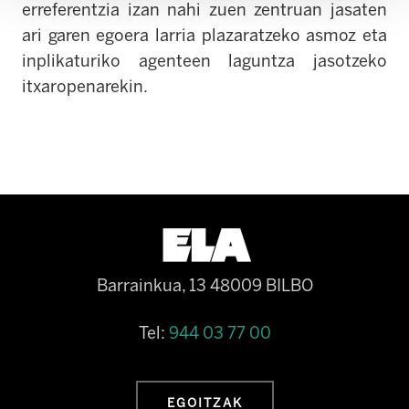
erreferentzia izan nahi zuen zentruan jasaten
ari garen egoera larria plazaratzeko asmoz eta
inplikaturiko agenteen laguntza jasotzeko
itxaropenarekin.
Barrainkua, 13 48009 BILBO
Tel:
944 03 77 00
EGOITZAK