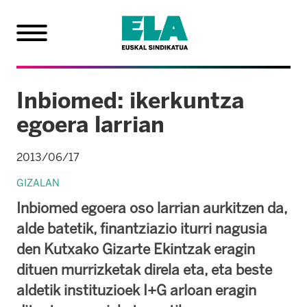
Inbiomed: ikerkuntza
egoera larrian
2013/06/17
GIZALAN
Inbiomed egoera oso larrian aurkitzen da,
alde batetik, finantziazio iturri nagusia
den Kutxako Gizarte Ekintzak eragin
dituen murrizketak direla eta, eta beste
aldetik instituzioek I+G arloan eragin