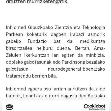
dituzten murrizketengatik.
Inbiomed Gipuzkoako Zientzia eta Teknologia
Parkean kokaturik dagoen irabazi asmorik
gabeko Fundazio bat da, medikuntza
birsortzailea helburu duena. Bertan, Ama-
Zelulen ikerkuntzan lan egiten da minbizia,
odoleko gaixotasunak edo Parkinsona bezalako
gaixotasun neurodegeneratiboentzako
tratamendu berrien bila.
Inbiomed egoera oso larrian aurkitzen da, alde
batetik, finantziazio iturri nagusia den Kutxako
Gizarte Ekintzak eragin dituen murrizketak
direla eta, eta beste aldetik instituzioek I+G