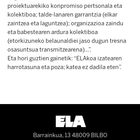
proiektuarekiko konpromiso pertsonala eta
kolektiboa; talde-lanaren garrantzia (elkar
zaintzea eta laguntzea); organizazioa zaindu
eta babestearen ardura kolektiboa
(etorkizuneko belaunaldiei jaso dugun tresna
osasuntsua transmitzearena)…”.
Eta hori guztien gainetik: “ELAkoa izatearen
harrotasuna eta poza; katea ez dadila eten”.
Barrainkua, 13 48009 BILBO