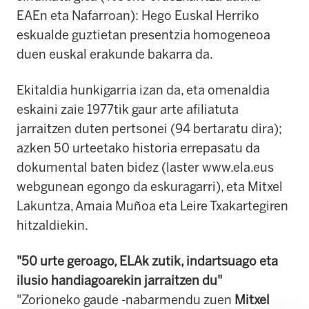
EAEn eta Nafarroan): Hego Euskal Herriko
eskualde guztietan presentzia homogeneoa
duen euskal erakunde bakarra da.
Ekitaldia hunkigarria izan da, eta omenaldia
eskaini zaie 1977tik gaur arte afiliatuta
jarraitzen duten pertsonei (94 bertaratu dira);
azken 50 urteetako historia errepasatu da
dokumental baten bidez (laster www.ela.eus
webgunean egongo da eskuragarri), eta Mitxel
Lakuntza, Amaia Muñoa eta Leire Txakartegiren
hitzaldiekin.
"50 urte geroago, ELAk zutik, indartsuago eta
ilusio handiagoarekin jarraitzen du"
"Zorioneko gaude -nabarmendu zuen
Mitxel