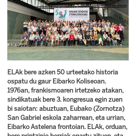
ELAk bere azken 50 urteetako historia
ospatu du gaur Eibarko Koliseoan.
1976an, frankismoaren irtetzeko atakan,
sindikatuak bere 3. kongresua egin zuen
bi saiotan: abuztuan, Eubako (Zornotza)
San Gabriel eskola zaharrean, eta urrian,
Eibarko Astelena frontoian. ELAk, orduan,
bere printzipio berriak onartu zituen, eta,