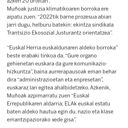
azken 20 urtetan”.
Muñoak justizia klimatikoaren borroka ere
aipatu zuen: “2022tik barne prozesua abian
jarri dugu, helburu batekin: ekintza sindikala
Trantsizio Ekosozial Justurantz orientatzea”.
“Euskal Herria euskaldunaren aldeko borroka”
beste erabaki tinkoa da. “Gure organo
gehienetan euskara da gure komunikazio-
hizkuntza”, baina aurrerapausoak eman behar
dira “administrazioetan eta enpresetan”,
euskaraz lan egitea ahalbidetzeko. Azkenik,
Muñoak azpimarratu zuen “Euskal
Errepublikaren aldarria; ELAk euskal estatu
baten aldeko hautua egin du, nazio eta klase
emantzipaziorako xede gisa”.