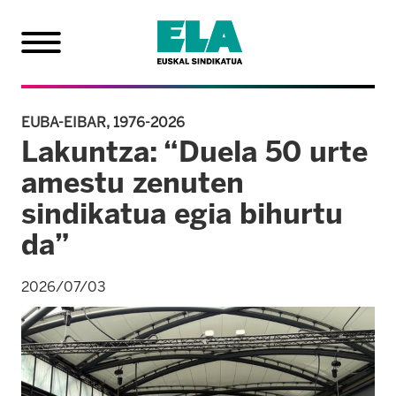
EUBA-EIBAR, 1976-2026
Lakuntza: “Duela 50 urte
amestu zenuten
sindikatua egia bihurtu
da”
2026/07/03