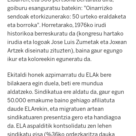
goiburu esanguratsu batekin: "Oinarrizko
sendoak etorkizunerako: 50 urteko eraldaketa
eta borroka". Horretarako, 1976ko irudi
historikoa berreskuratu da (kongresu hartako
irudia eta logoak Jose Luis Zumetak eta Joxean
Artzek diseinatu zituzten), baina gaur egungo
ikur eta koloreekin eguneratu da.
Ekitaldi honek azpimarratu du ELAk bere
bilakaera egin duela, beti ere mundua
aldatzeko. Sindikatua ere aldatu da, gaur egun
50.000 emakume baino gehiago afiliatuta
daude ELArekin, eta migratuen artean
sindikatuaren presentzia gero eta handiagoa
da. ELA aspalditik kontsolidatu zen lehen
sindikatu gisa (%36ko ordezkaritza dauka