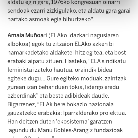
aldatu egin gara, 1976ko kongresuan oinarri
sendoak ezarri zizkigulako, eta aldatu gara garai
hartako asmoak egia bihurtzeko".
Amaia Muñoa
ri (ELAko idazkari nagusiaren
albokoa) egokitu zitzaion ELAko azken bi
hamarkadetako aldaketei hitz egitea, eta bost
erabaki aipatu zituen. Hasteko, “ELA sindikatu
feminista izateko hautua; oraindik bidea
egiteke dugu… Gure egiteko moduak, zaintzak
gurean izan behar duen tokia, lidergo eredu
ezberdinak” eta beste adibideak daude.
Bigarrenez, “ELAk bere bokazio nazionala
gauzatzeko erabakia: Iparralderako proiektua.
Han deitzen duten ‘ekosistema’ garatzen
lagundu du Manu Robles-Arangiz fundazioak