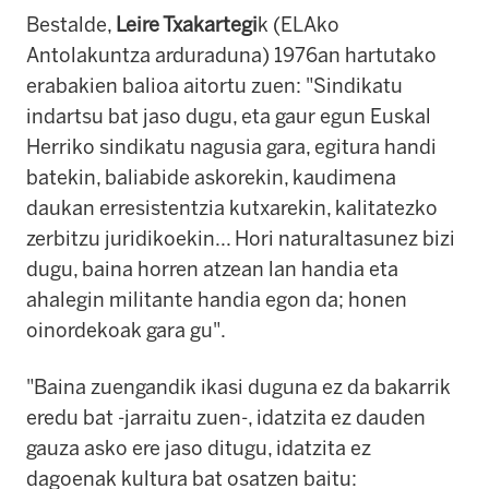
Bestalde,
Leire Txakartegi
k (ELAko
Antolakuntza arduraduna) 1976an hartutako
erabakien balioa aitortu zuen: "Sindikatu
indartsu bat jaso dugu, eta gaur egun Euskal
Herriko sindikatu nagusia gara, egitura handi
batekin, baliabide askorekin, kaudimena
daukan erresistentzia kutxarekin, kalitatezko
zerbitzu juridikoekin... Hori naturaltasunez bizi
dugu, baina horren atzean lan handia eta
ahalegin militante handia egon da; honen
oinordekoak gara gu".
"Baina zuengandik ikasi duguna ez da bakarrik
eredu bat -jarraitu zuen-, idatzita ez dauden
gauza asko ere jaso ditugu, idatzita ez
dagoenak kultura bat osatzen baitu: