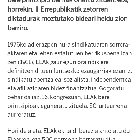
horrekin, II Errepublikatik zetorren
diktadurak moztutako bideari heldu zion
berriro.
1976ko adierazpen hura sindikatuaren sorrera-
aktaren eta lehen estatutuen berrikuspena izan
zen (1911), ELAk gaur egun oraindik ere
definitzen dituen funtsezko ezaugarriak ezarriz:
sindikatu abertzalea, sozialista, independentea
eta afiliazioaren bidez finantzatua. Gogoratu
behar da iaz, 16. kongresuan, ELAk bere
printzipioak eguneratu zituela, 50. urteurrena
aurreratuz.
Hori dela eta, ELAk ekitaldi berezia antolatu du
Eibarren, eta 500 pertsona bertaratu dira,