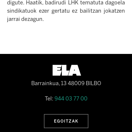
digute. Haatik, badirudi LHK tematuta dagoela
sindikatuok ezer gertatu ez bailitzan jokatzen
jarrai dezagun.
Barrainkua, 13 48009 BILBO
Tel:
944 03 77 00
EGOITZAK