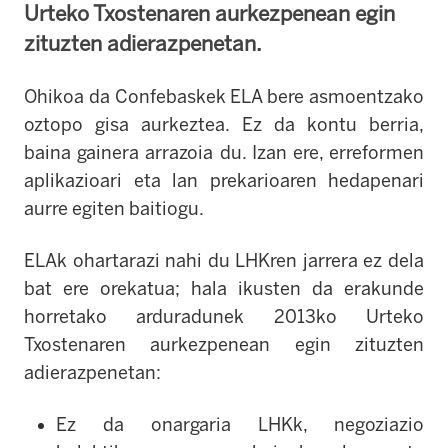
Urteko Txostenaren aurkezpenean egin
zituzten adierazpenetan.
Ohikoa da Confebaskek ELA bere asmoentzako
oztopo gisa aurkeztea. Ez da kontu berria,
baina gainera arrazoia du. Izan ere, erreformen
aplikazioari eta lan prekarioaren hedapenari
aurre egiten baitiogu.
ELAk ohartarazi nahi du LHKren jarrera ez dela
bat ere orekatua; hala ikusten da erakunde
horretako arduradunek 2013ko Urteko
Txostenaren aurkezpenean egin zituzten
adierazpenetan:
Ez da onargaria LHKk, negoziazio