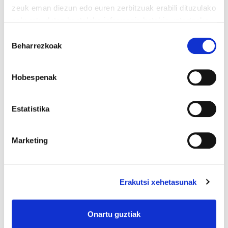
zeuk eman diezun edo euren zerbitzuak erabili dituzulako
baldintzatan sinatu diren ere), eta agerian
eskuratu duten bestelako informazio batekin uztartzeko.
uzten du negoziazio kolektiboko bere
Irakurri cookien politika
Baimena
helburua dela -edukiak eta aplikazio-
Beharrezkoak
hautatzea
bermeak gorabehera- hitzarmenak
Confebasken neurrira ixtea. Erabateko
Hobespenak
astakeria da ELAri negoziazio kolektiboaren
blokeo egoera leporatzea.
Estatistika
LHKk CONFEBASKi ez dio kritikarik txikiena
ere egiten, bera izanik erreformaren
Marketing
onuradun nagusia; CEOEko kide batek esan
zuen bezala, “ez dago negoziatzeko inolako
beharrik”.
Erakutsi xehetasunak
LHKk “negoziazio kolektiboaren estaldura”
Onartu guztiak
aipatzen du, baina alde batera uten du