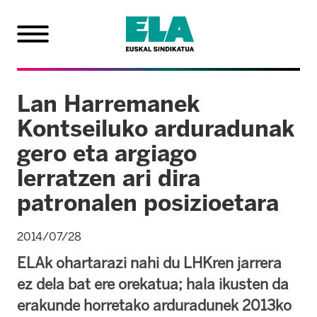
Lan Harremanek
Kontseiluko arduradunak
gero eta argiago
lerratzen ari dira
patronalen posizioetara
2014/07/28
ELAk ohartarazi nahi du LHKren jarrera
ez dela bat ere orekatua; hala ikusten da
erakunde horretako arduradunek 2013ko