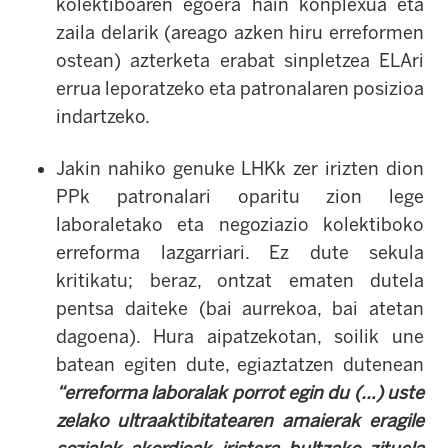
kolektiboaren egoera hain konplexua eta
zaila delarik (areago azken hiru erreformen
ostean) azterketa erabat sinpletzea ELAri
errua leporatzeko eta patronalaren posizioa
indartzeko.
Jakin nahiko genuke LHKk zer irizten dion
PPk patronalari oparitu zion lege
laboraletako eta negoziazio kolektiboko
erreforma lazgarriari. Ez dute sekula
kritikatu; beraz, ontzat ematen dutela
pentsa daiteke (bai aurrekoa, bai atetan
dagoena). Hura aipatzekotan, soilik une
batean egiten dute, egiaztatzen dutenean
“erreforma laboralak porrot egin du (…) uste
zelako ultraaktibitatearen amaierak eragile