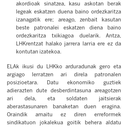
akordioak sinatzea, kasu askotan berak
legeak eskatzen duena baino ordezkaritza
izanagatik ere; areago, zenbait kasutan
beste patronalei eskatzen diena baino
ordezkaritza txikiagoa duelarik. Antza,
LHKrentzat halako jarrera larria ere ez da
kontutan izatekoa.
ELAk ikusi du LHKko arduradunak gero eta
argiago lerratzen ari direla patronalen
posizioetara. Datu ekonomiko guztiek
adierazten dute desberdintasuna areagotzen
ari dela, eta soldaten jaitsierak
aberastasunaren banaketan duen eragina.
Oraindik amaitu ez diren erreformek
sindikatuon jokalekua goitik behera aldatu