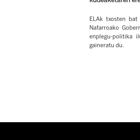
ELAk txosten bat 
Nafarroako Gober
enplegu-politika 
gaineratu du.