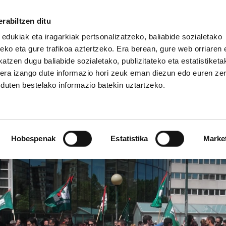
rabiltzen ditu
 edukiak eta iragarkiak pertsonalizatzeko, baliabide sozialetako
eko eta gure trafikoa aztertzeko. Era berean, gure web orriaren e
atzen dugu baliabide sozialetako, publizitateko eta estatistiketa
kera izango dute informazio hori zeuk eman diezun edo euren ze
IZ FUNDAZIOA
BIDELAGUN FUNDAZIOA
u duten bestelako informazio batekin uztartzeko.
ezin da negozioa izan
Hobespenak
Estatistika
Marke