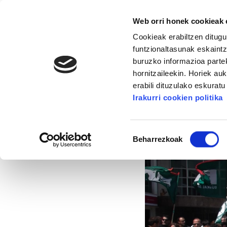
Web orri honek cookieak e
Cookieak erabiltzen ditugu
funtzionaltasunak eskaintz
buruzko informazioa partek
hornitzaileekin. Horiek au
16. KONGRESUA
ALDA
MANU ROBLES-ARANG
erabili dituzulako eskurat
Irakurri cookien politika
Langileen heziketa 
Baimena
Beharrezkoak
hautatzea
2014/05/14