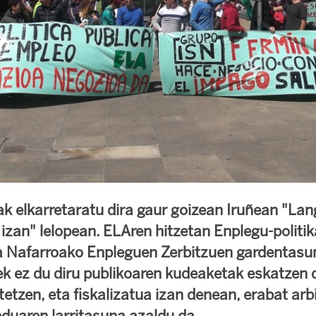
k elkarretaratu dira gaur goizean Iruñean "Lan
 izan" lelopean. ELAren hitzetan Enplegu-politi
 Nafarroako Enpleguen Zerbitzuen gardentasun
k ez du diru publikoaren kudeaketak eskatzen 
etzen, eta fiskalizatua izan denean, erabat arb
duaren larritasuna azaldu da.