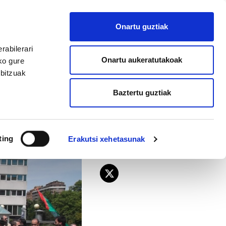
EU
ES
EN
FR
Onartu guztiak
AFILIATU
rabilerari
Onartu aukeratutakoak
ko gure
rbitzuak
Baztertu guztiak
ting
Erakutsi xehetasunak