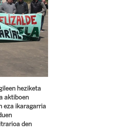
gileen heziketa
ka aktiboen
 eza ikaragarria
duen
itrarioa den