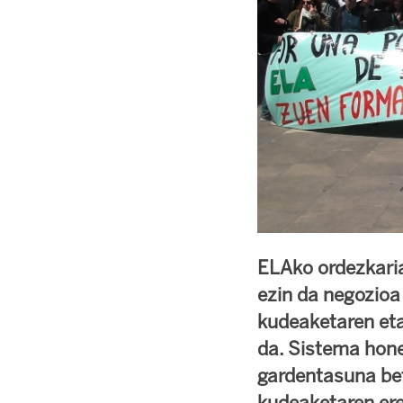
ELAko ordezkaria
ezin da negozioa
kudeaketaren eta
da. Sistema hone
gardentasuna bet
kudeaketaren ere