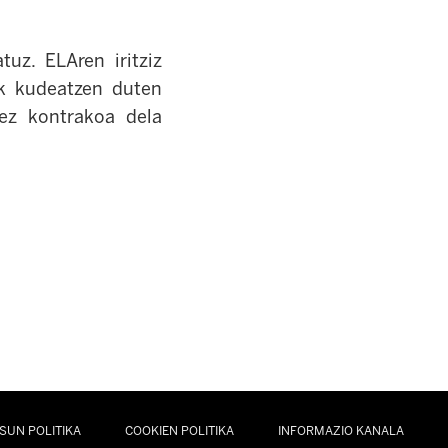
uz. ELAren iritziz
k kudeatzen duten
gez kontrakoa dela
SUN POLITIKA
COOKIEN POLITIKA
INFORMAZIO KANALA