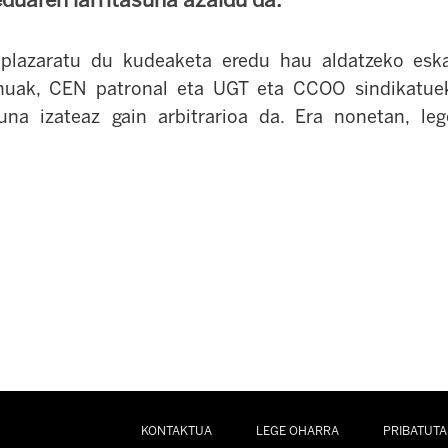
plazaratu du kudeaketa eredu hau aldatzeko eskat
nuak, CEN patronal eta UGT eta CCOO sindikatue
iluna izateaz gain arbitrarioa da. Era nonetan, le
KONTAKTUA
LEGE OHARRA
PRIBATUTA