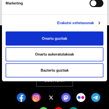
Marketing
Erakutsi xehetasunak
Onartu guztiak
Barrainkua, 13 48009 BILBO
Onartu aukeratutakoak
Tel:
944 03 77 00
Baztertu guztiak
EGOITZAK