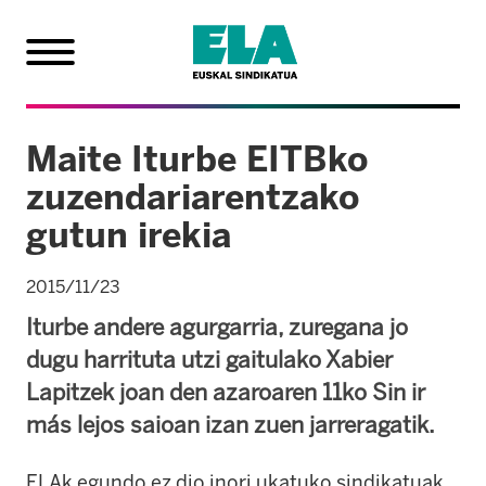
Maite Iturbe EITBko
zuzendariarentzako
gutun irekia
2015/11/23
Iturbe andere agurgarria, zuregana jo
dugu harrituta utzi gaitulako Xabier
Lapitzek joan den azaroaren 11ko Sin ir
más lejos saioan izan zuen jarreragatik.
ELAk egundo ez dio inori ukatuko sindikatuak