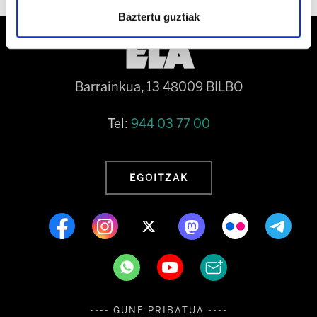
Baztertu guztiak
Barrainkua, 13 48009 BILBO
Tel:
944 03 77 00
EGOITZAK
---- GUNE PRIBATUA ----