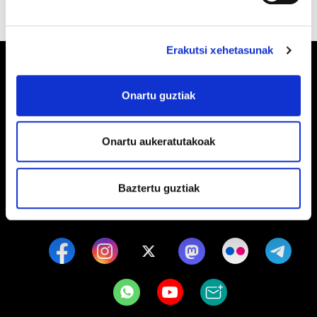
Erakutsi xehetasunak
Onartu guztiak
Barrainkua, 13 48009 BILBO
Onartu aukeratutakoak
Tel:
944 03 77 00
Baztertu guztiak
EGOITZAK