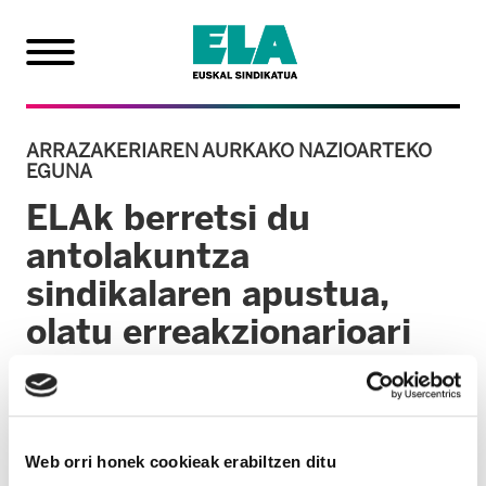
ARRAZAKERIAREN AURKAKO NAZIOARTEKO
EGUNA
ELAk berretsi du
antolakuntza
sindikalaren apustua,
olatu erreakzionarioari
aurre egiteko
2025/03/21
Web orri honek cookieak erabiltzen ditu