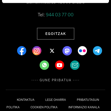
Barrainkua, 13 48009 BILBO
Tel:
944 03 77 00
EGOITZAK
---- GUNE PRIBATUA ----
KONTAKTUA
LEGE OHARRA
PRIBATUTASUN
POLITIKA
COOKIEN POLITIKA
INFORMAZIO KANALA