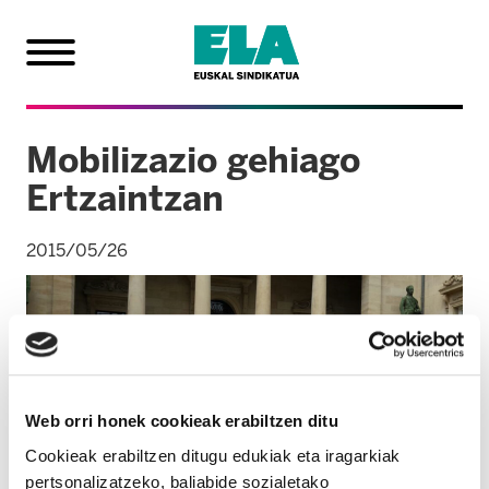
Mobilizazio gehiago
Ertzaintzan
2015/05/26
Web orri honek cookieak erabiltzen ditu
Cookieak erabiltzen ditugu edukiak eta iragarkiak
pertsonalizatzeko, baliabide sozialetako