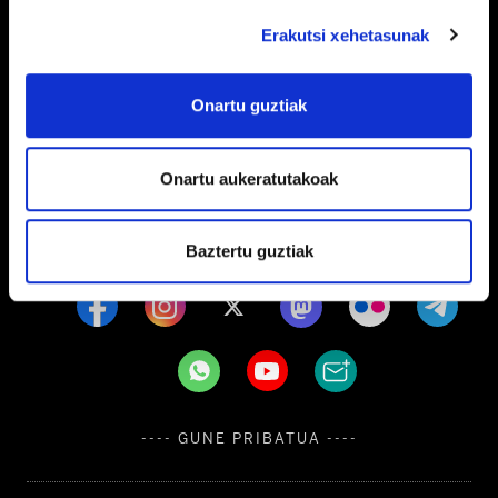
Erakutsi xehetasunak
Barrainkua, 13 48009 BILBO
Onartu guztiak
Tel:
944 03 77 00
Onartu aukeratutakoak
EGOITZAK
Baztertu guztiak
---- GUNE PRIBATUA ----