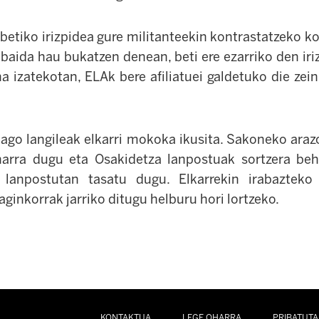
e betiko irizpidea gure militanteekin kontrastatzeko 
abaida hau bukatzen denean, beti ere ezarriko den ir
na izatekotan,
ELAk bere afiliatuei galdetuko die zei
ago langileak elkarri mokoka ikusita. Sakoneko arazo
harra dugu eta Osakidetza lanpostuak sortzera beh
lanpostutan tasatu dugu. Elkarrekin irabazteko
aginkorrak jarriko ditugu helburu hori lortzeko.
KONTAKTUA
LEGE OHARRA
PRIBATUTA