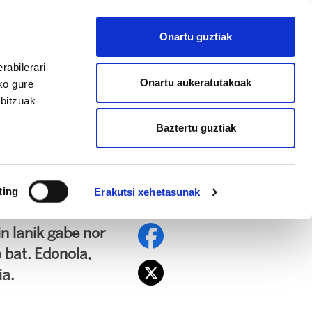
EU
ES
EN
FR
Onartu guztiak
AFILIATU
rabilerari
Onartu aukeratutakoak
ko gure
rbitzuak
Baztertu guztiak
ak aldatzen duen
ting
Erakutsi xehetasunak
n lanik gabe nor
 bat. Edonola,
ia.