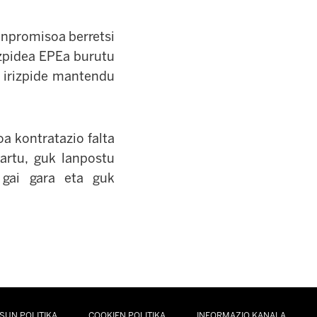
konpromisoa berretsi
izpidea EPEa burutu
n irizpide mantendu
a kontratazio falta
artu, guk lanpostu
 gai gara eta guk
SUN POLITIKA
COOKIEN POLITIKA
INFORMAZIO KANALA