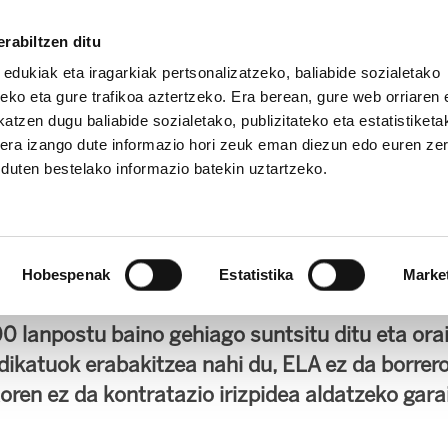
rabiltzen ditu
 edukiak eta iragarkiak pertsonalizatzeko, baliabide sozialetako
eko eta gure trafikoa aztertzeko. Era berean, gure web orriaren e
atzen dugu baliabide sozialetako, publizitateko eta estatistiketa
kera izango dute informazio hori zeuk eman diezun edo euren ze
IZ FUNDAZIOA
BIDELAGUN FUNDAZIOA
u duten bestelako informazio batekin uztartzeko.
ere kontratazio irizpide
u du
Hobespenak
Estatistika
Marke
 lanpostu baino gehiago suntsitu ditu eta orai
dikatuok erabakitzea nahi du, ELA ez da borrero
ren ez da kontratazio irizpidea aldatzeko gara