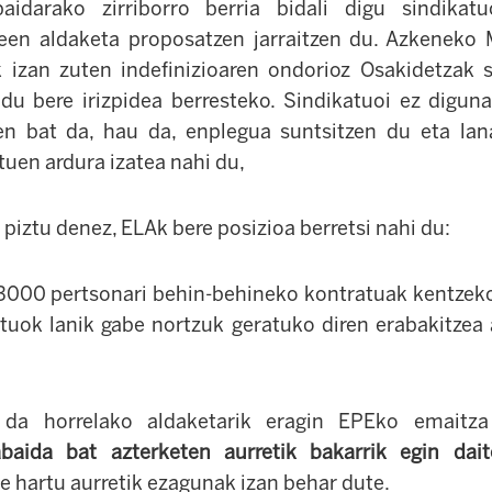
aidarako zirriborro berria bidali digu sindikat
deen aldaketa proposatzen jarraitzen du. Azkeneko
k izan zuten indefinizioaren ondorioz Osakidetzak 
n du bere irizpidea berresteko. Sindikatuoi ez digun
n bat da, hau da, enplegua suntsitzen du eta la
tuen ardura izatea nahi du,
 piztu denez, ELAk bere posizioa berretsi nahi du:
3000 pertsonari behin-behineko kontratuak kentzeko
atuok lanik gabe nortzuk geratuko diren erabakitzea 
 da horrelako aldaketarik eragin EPEko emaitz
abaida bat azterketen aurretik bakarrik egin dait
e hartu aurretik ezagunak izan behar dute.