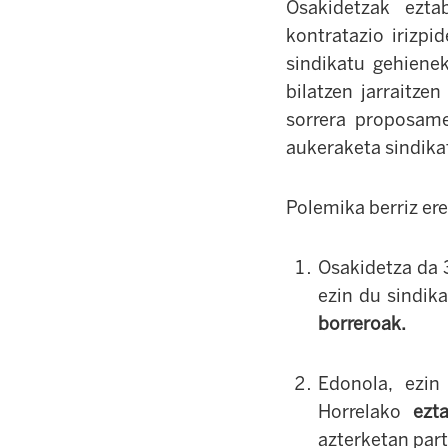
Osakidetzak eztab
kontratazio irizpi
sindikatu gehiene
bilatzen jarraitze
sorrera proposame
aukeraketa sindika
Polemika berriz ere
Osakidetza da 
ezin du sindik
borreroak.
Edonola, ezin
Horrelako
ezt
azterketan part