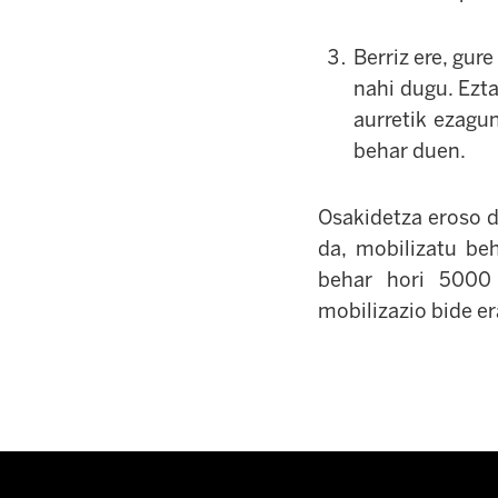
Berriz ere, gur
nahi dugu. Ezt
aurretik ezagu
behar duen.
Osakidetza eroso d
da, mobilizatu be
behar hori 5000 
mobilizazio bide er