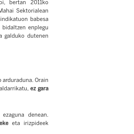
uoi, bertan 2011ko
 Mahai Sektorialean
sindikatuon babesa
a bidaltzen enplegu
na galduko dutenen
 arduraduna. Orain
aldarrikatu,
ez gara
a ezaguna denean.
eke
eta irizpideek