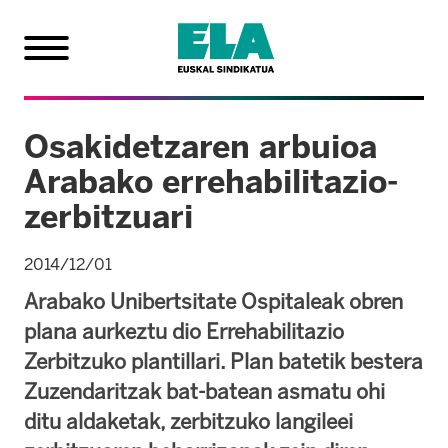
Osakidetzaren arbuioa
Arabako errehabilitazio-
zerbitzuari
2014/12/01
Arabako Unibertsitate Ospitaleak obren
plana aurkeztu dio Errehabilitazio
Zerbitzuko plantillari. Plan batetik bestera
Zuzendaritzak bat-batean asmatu ohi
ditu aldaketak, zerbitzuko langileei