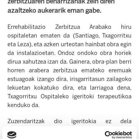
zerbitzuaren beharrizanak zein diren
azaltzeko aukerarik eman gabe.
Errehabilitazio Zerbitzua Arabako hiru
ospitaletan ematen da (Santiago, Txagorritxu
eta Leza), eta azken urteotan hainbat obra egin
da instalazioetan. Ondoz ondoko obra horiek
dirua xahutzea izan da. Gainera, obra-plan berri
horren arabera zerbitzua emateko eremuak
estuagoak izango dira, irisgarritasun zailagoko
lekuetan kokatuko dira, eta larriagoa dena,
Txagorritxu Ospitaleko igeritoki terapeutikoa
kenduko da.
Zuzendaritzak dio igeritokia ez dela
ezinbestekoa, eta Gasteizek igeritoki nahikoak
dituela kiroldegietan. Gipuzkoan ere igeritoki