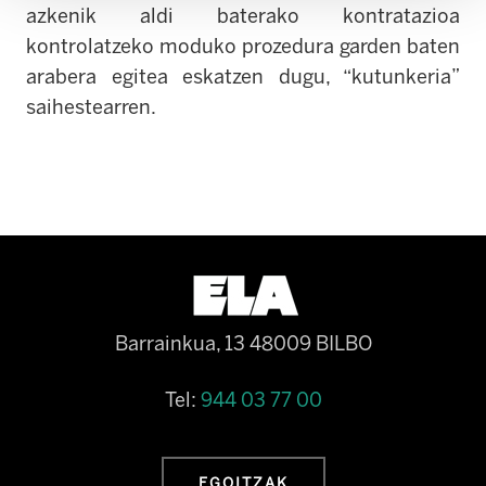
azkenik aldi baterako kontratazioa
kontrolatzeko moduko prozedura garden baten
arabera egitea eskatzen dugu, “kutunkeria”
saihestearren.
Barrainkua, 13 48009 BILBO
Tel:
944 03 77 00
EGOITZAK