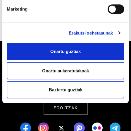
zuen.
Marketing
Erakutsi xehetasunak
Onartu guztiak
Barrainkua, 13 48009 BILBO
Onartu aukeratutakoak
Tel:
944 03 77 00
Baztertu guztiak
EGOITZAK