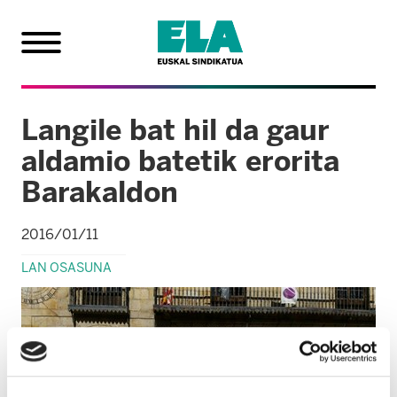
Langile bat hil da gaur
aldamio batetik erorita
Barakaldon
2016/01/11
LAN OSASUNA