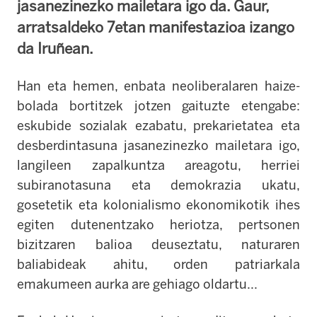
jasanezinezko mailetara igo da. Gaur,
arratsaldeko 7etan manifestazioa izango
da Iruñean.
Han eta hemen, enbata neoliberalaren haize-
bolada bortitzek jotzen gaituzte etengabe:
eskubide sozialak ezabatu, prekarietatea eta
desberdintasuna jasanezinezko mailetara igo,
langileen zapalkuntza areagotu, herriei
subiranotasuna eta demokrazia ukatu,
gosetetik eta kolonialismo ekonomikotik ihes
egiten dutenentzako heriotza, pertsonen
bizitzaren balioa deuseztatu, naturaren
baliabideak ahitu, orden patriarkala
emakumeen aurka are gehiago oldartu...