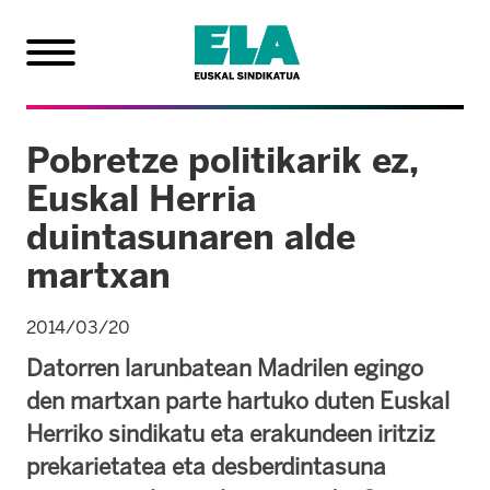
Pobretze politikarik ez,
Euskal Herria
duintasunaren alde
martxan
2014/03/20
Datorren larunbatean Madrilen egingo
den martxan parte hartuko duten Euskal
Herriko sindikatu eta erakundeen iritziz
prekarietatea eta desberdintasuna