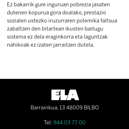
Ez bakarrik gure inguruan pobrezia jasaten
dutenen kopurua gora doalako, prestazio
sozialen ustezko iruzurraren polemika faltsua
zabaltzen den bitartean ikusten baitugu
sistema ez dela eraginkorra eta laguntzak
nahikoak ez izaten jarraitzen dutela.
Barrainkua, 13 48009 BILBO
Tel:
944 03 77 00