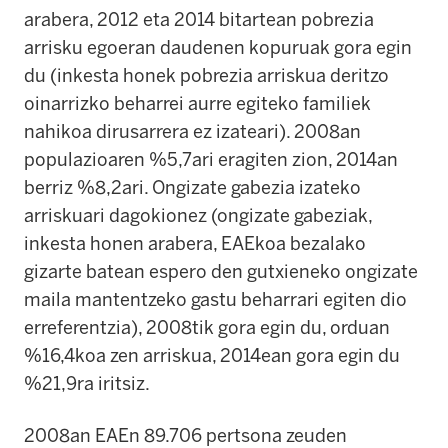
arabera, 2012 eta 2014 bitartean pobrezia
arrisku egoeran daudenen kopuruak gora egin
du (inkesta honek pobrezia arriskua deritzo
oinarrizko beharrei aurre egiteko familiek
nahikoa dirusarrera ez izateari). 2008an
populazioaren %5,7ari eragiten zion, 2014an
berriz %8,2ari. Ongizate gabezia izateko
arriskuari dagokionez (ongizate gabeziak,
inkesta honen arabera, EAEkoa bezalako
gizarte batean espero den gutxieneko ongizate
maila mantentzeko gastu beharrari egiten dio
erreferentzia), 2008tik gora egin du, orduan
%16,4koa zen arriskua, 2014ean gora egin du
%21,9ra iritsiz.
2008an EAEn 89.706 pertsona zeuden