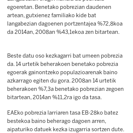
egoeretan. Benetako pobrezian daudenen
artean, gutxienez familiako kide bat
langabezian dagoenen portzentajea %72,8koa
da 2014an, 2008an %43,1ekoa zen bitartean.
Beste datu oso kezkagarri bat umeen pobrezia
da. 14 urtetik beherakoen benetako pobrezia
egoerak gainontzeko populazioarenak baino
azkarrago egiten du gora. 2008an 14 urtetik
beherakoen %7,3a benetako pobrezian zegoen
bitartean, 2014an %11,2ra igo da tasa.
EAEko pobrezia larriaren tasa EB-28ko batez
bestekoa baino beherago dagoen arren,
aipaturiko datuek kezka izugarria sortzen dute.