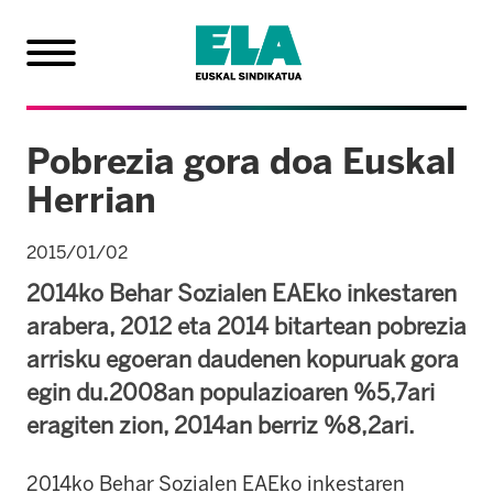
Pobrezia gora doa Euskal
Herrian
2015/01/02
2014ko Behar Sozialen EAEko inkestaren
arabera, 2012 eta 2014 bitartean pobrezia
arrisku egoeran daudenen kopuruak gora
egin du.2008an populazioaren %5,7ari
eragiten zion, 2014an berriz %8,2ari.
2014ko Behar Sozialen EAEko inkestaren