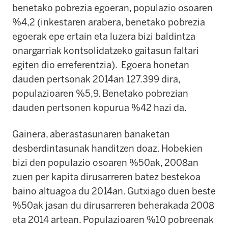
benetako pobrezia egoeran, populazio osoaren
%4,2 (inkestaren arabera, benetako pobrezia
egoerak epe ertain eta luzera bizi baldintza
onargarriak kontsolidatzeko gaitasun faltari
egiten dio erreferentzia). Egoera honetan
dauden pertsonak 2014an 127.399 dira,
populazioaren %5,9. Benetako pobrezian
dauden pertsonen kopurua %42 hazi da.
Gainera, aberastasunaren banaketan
desberdintasunak handitzen doaz. Hobekien
bizi den populazio osoaren %50ak, 2008an
zuen per kapita dirusarreren batez bestekoa
baino altuagoa du 2014an. Gutxiago duen beste
%50ak jasan du dirusarreren beherakada 2008
eta 2014 artean. Populazioaren %10 pobreenak