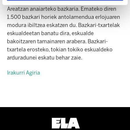
bat izango da ELArentzat. Lehen aldiz izango da
Areatzan anaiarteko bazkaria. Emateko diren
1.500 bazkari horiek antolamendua erlojuaren
modura ibiltzea eskatzen du. Bazkari-txartelak
eskualdeetan banatu dira, eskualde
bakoitzaren tamainaren arabera. Bazkari-
txartela erosteko, tokian tokiko eskualdeko
arduradunei eskatu behar zaie.
Irakurri Agiria