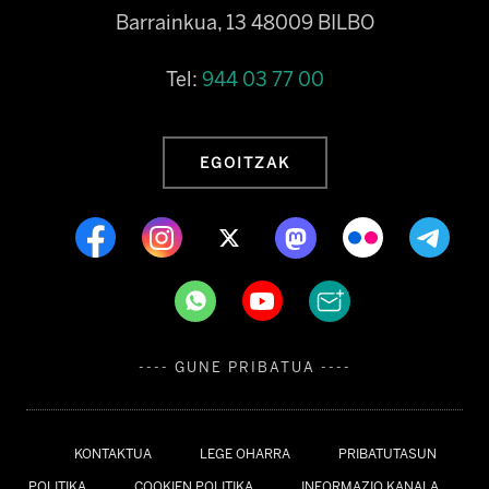
Barrainkua, 13 48009 BILBO
Tel:
944 03 77 00
EGOITZAK
---- GUNE PRIBATUA ----
KONTAKTUA
LEGE OHARRA
PRIBATUTASUN
POLITIKA
COOKIEN POLITIKA
INFORMAZIO KANALA