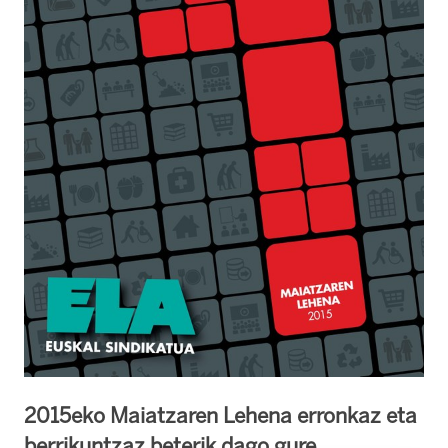
2015eko Maiatzaren Lehena erronkaz eta
berrikuntzaz beterik dago gure