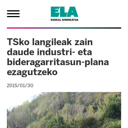
TSko langileak zain
daude industri- eta
bideragarritasun-plana
ezagutzeko
2015/01/30