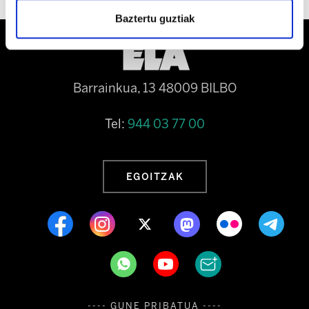
Baztertu guztiak
Barrainkua, 13 48009 BILBO
Tel:
944 03 77 00
EGOITZAK
---- GUNE PRIBATUA ----