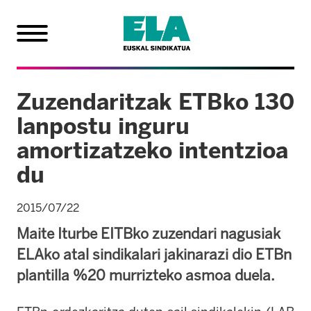
Zuzendaritzak ETBko 130
lanpostu inguru
amortizatzeko intentzioa
du
2015/07/22
Maite Iturbe EITBko zuzendari nagusiak
ELAko atal sindikalari jakinarazi dio ETBn
plantilla %20 murrizteko asmoa duela.