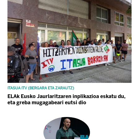
ITASUA ITV (BERGARA ETA ZARAUTZ)
ELAk Eusko Jaurlaritzaren inplikazioa eskatu du,
eta greba mugagabeari eutsi dio