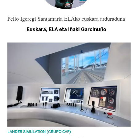
Pello Igeregi Santamaria ELAko euskara arduraduna
Euskara, ELA eta Iñaki Garcinuño
LANDER SIMULATION (GRUPO CAF)