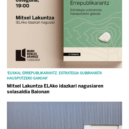
‘EUSKAL ERREPUBLIKARANTZ. ESTRATEGIA SUBIRANISTA
HAUSPOTZEKO GAKOAK'
Mitxel Lakuntza ELAko idazkari nagusiaren
solasaldia Baionan