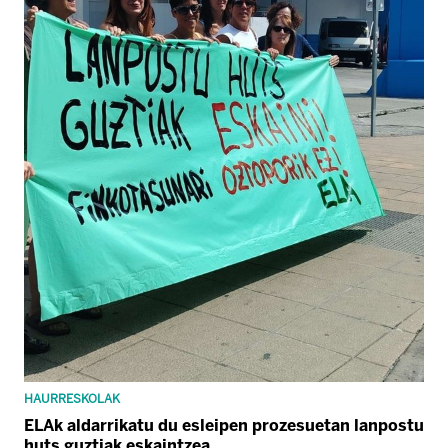
HAURRESKOLAK
ELAk aldarrikatu du esleipen prozesuetan lanpostu
huts guztiak eskaintzea