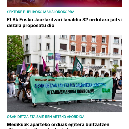
SEKTORE PUBLIKOKO MAHAI OROKORRA
ELAk Eusko Jaurlaritzari lanaldia 32 ordutara jaitsi
dezala proposatu dio
OSAKIDETZA ETA SME-REN ARTEKO AKORDIOA
Medikuak aparteko orduak egitera bultzatzen