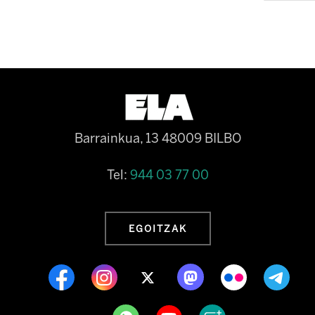
Barrainkua, 13 48009 BILBO
Tel:
944 03 77 00
EGOITZAK