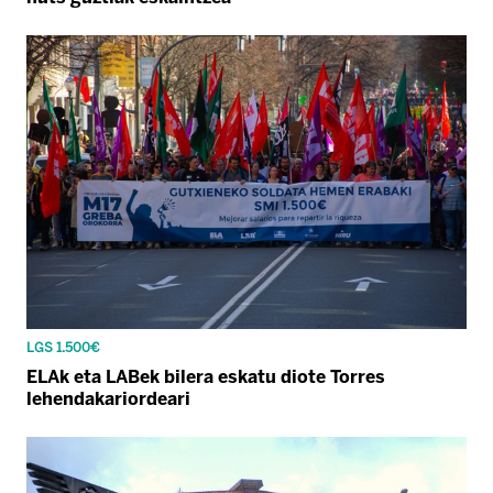
LGS 1.500€
ELAk eta LABek bilera eskatu diote Torres
lehendakariordeari