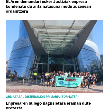
ELAren demandari esker Justiziak enpresa
kondenatu du antzinatasuna modu zuzenean
ordaintzera
ORMAZABAL DISTRIBUCIÓN PRIMARIA (ZORNOTZA)
Enpresaren bulego nagusietara eraman dute
protesta