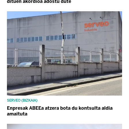
dituen akordioa adostu dute
SERVEO (BIZKAIA)
Enpresak ABEEa atzera bota du kontsulta aldia
amaituta