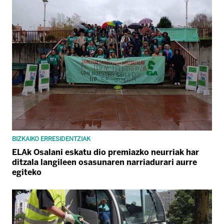
BIZKAIKO ERRESIDENTZIAK
ELAk Osalani eskatu dio premiazko neurriak har
ditzala langileen osasunaren narriadurari aurre
egiteko