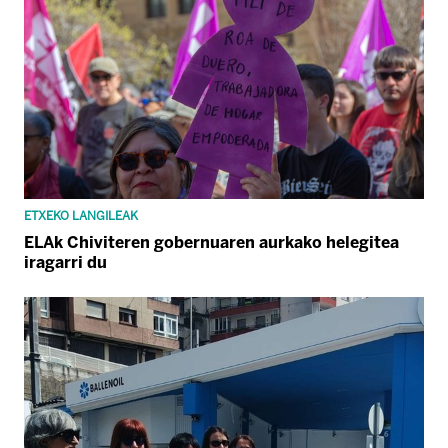
ETXEKO LANGILEAK
ELAk Chiviteren gobernuaren aurkako helegitea
iragarri du