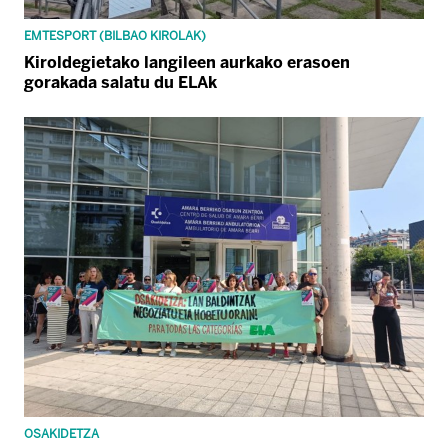
EMTESPORT (BILBAO KIROLAK)
Kiroldegietako langileen aurkako erasoen
gorakada salatu du ELAk
OSAKIDETZA