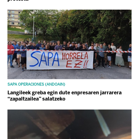
SAPA OPERACIONES (ANDOAIN)
Langileek greba egin dute enpresaren jarrarera
“zapaltzailea” salatzeko