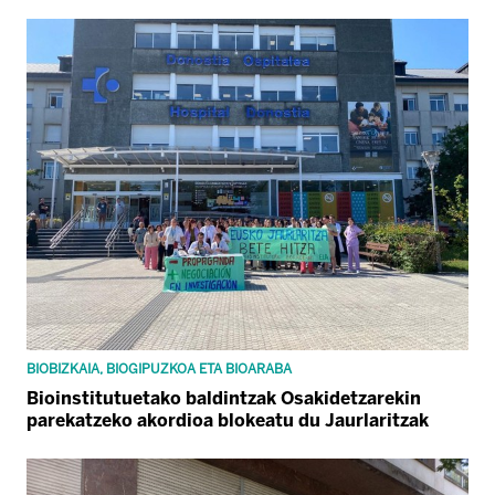
BIOBIZKAIA, BIOGIPUZKOA ETA BIOARABA
Bioinstitutuetako baldintzak Osakidetzarekin
parekatzeko akordioa blokeatu du Jaurlaritzak