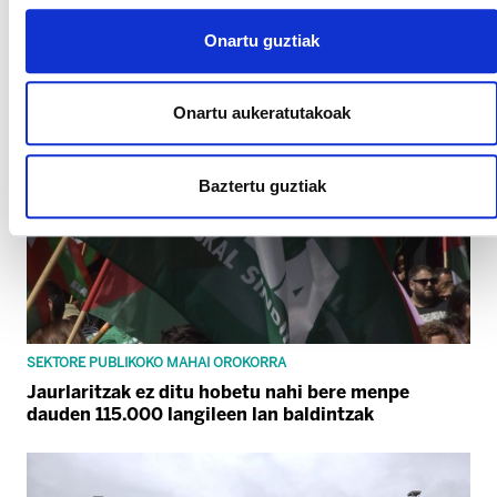
Onartu guztiak
Onartu aukeratutakoak
Baztertu guztiak
SEKTORE PUBLIKOKO MAHAI OROKORRA
Jaurlaritzak ez ditu hobetu nahi bere menpe
dauden 115.000 langileen lan baldintzak