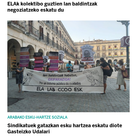
ELAk kolektibo guztien lan baldintzak
negoziatzeko eskatu du
ARABAKO ESKU-HARTZE SOZIALA
Sindikatuek gatazkan esku hartzea eskatu diote
Gasteizko Udalari