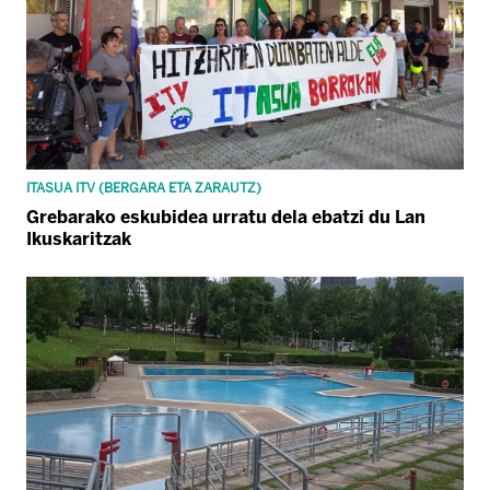
ITASUA ITV (BERGARA ETA ZARAUTZ)
Grebarako eskubidea urratu dela ebatzi du Lan
Ikuskaritzak