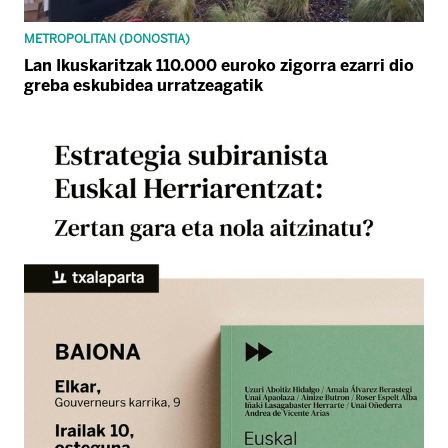
METROPOLITAN (DONOSTIA)
Lan Ikuskaritzak 110.000 euroko zigorra ezarri dio
greba eskubidea urratzeagatik