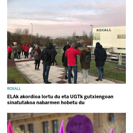
ROXALL
ELAk akordioa lortu du eta UGTk gutxiengoan
sinatutakoa nabarmen hobetu du