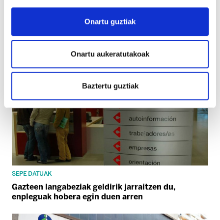
XX. EKONOMIA KRITIKO JARDUNALDIAK
Onartu guztiak
ELAk sei ponentzia aurkeztu ditu Bilboko
jardunaldietan
Onartu aukeratutakoak
Baztertu guztiak
SEPE DATUAK
Gazteen langabeziak geldirik jarraitzen du,
enpleguak hobera egin duen arren