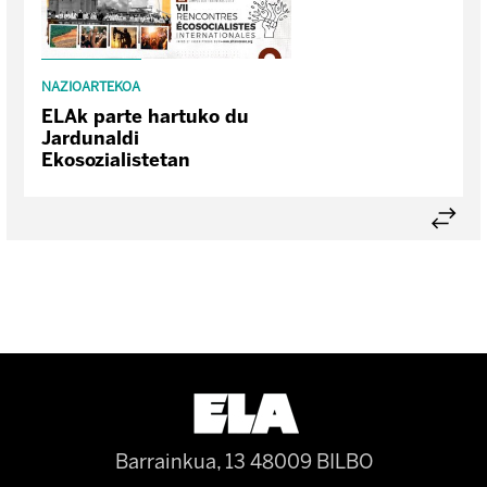
NAZIOARTEKOA
ELAk parte hartuko du
Jardunaldi
Ekosozialistetan
Barrainkua, 13 48009 BILBO