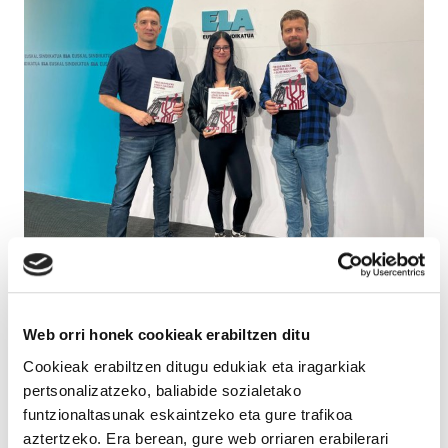
MITXEL LAKUNTZA
“Industria politika ezin da izan enpresa handiek
beren etekinak gizentzeko ‘autobide’ bat”
Web orri honek cookieak erabiltzen ditu
Cookieak erabiltzen ditugu edukiak eta iragarkiak
pertsonalizatzeko, baliabide sozialetako
funtzionaltasunak eskaintzeko eta gure trafikoa
aztertzeko. Era berean, gure web orriaren erabilerari