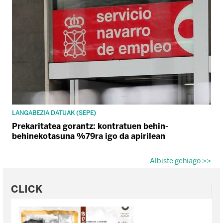
LANGABEZIA DATUAK (SEPE)
Prekaritatea gorantz: kontratuen behin-
behinekotasuna %79ra igo da apirilean
Albiste gehiago >>
CLICK