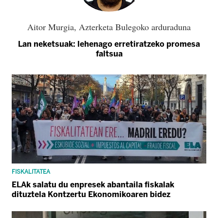
Aitor Murgia, Azterketa Bulegoko arduraduna
Lan neketsuak: lehenago erretiratzeko promesa
faltsua
FISKALITATEA
ELAk salatu du enpresek abantaila fiskalak
dituztela Kontzertu Ekonomikoaren bidez