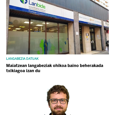
LANGABEZIA DATUAK
Maiatzean langabeziak ohikoa baino beherakada
txikiagoa izan du