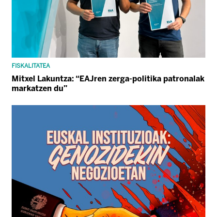
FISKALITATEA
Mitxel Lakuntza: “EAJren zerga-politika patronalak
markatzen du”