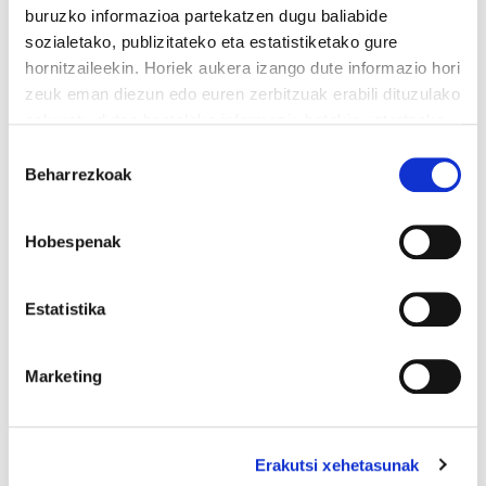
buruzko informazioa partekatzen dugu baliabide
sozialetako, publizitateko eta estatistiketako gure
hornitzaileekin. Horiek aukera izango dute informazio hori
zeuk eman diezun edo euren zerbitzuak erabili dituzulako
eskuratu duten bestelako informazio batekin uztartzeko.
Irakurri cookien politika
Baimena
Beharrezkoak
hautatzea
Hobespenak
Estatistika
Marketing
Erakutsi xehetasunak