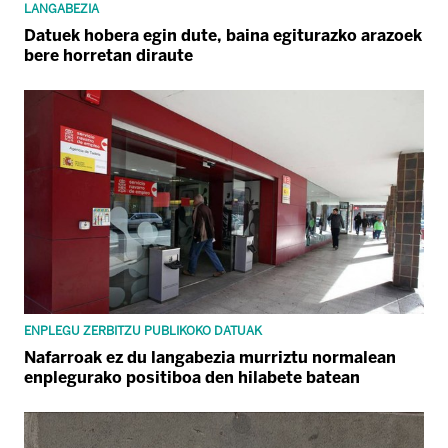
LANGABEZIA
Datuek hobera egin dute, baina egiturazko arazoek
bere horretan diraute
ENPLEGU ZERBITZU PUBLIKOKO DATUAK
Nafarroak ez du langabezia murriztu normalean
enplegurako positiboa den hilabete batean