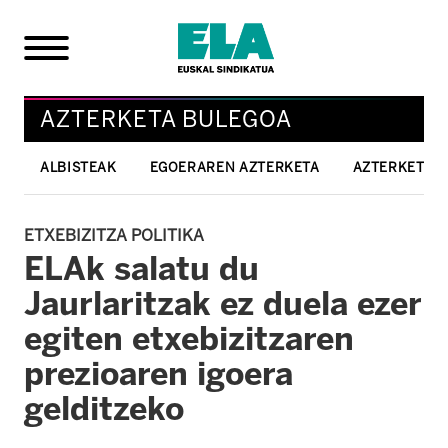
AZTERKETA BULEGOA
ALBISTEAK
EGOERAREN AZTERKETA
AZTERKETAK
ETXEBIZITZA POLITIKA
ELAk salatu du
Jaurlaritzak ez duela ezer
egiten etxebizitzaren
prezioaren igoera
gelditzeko