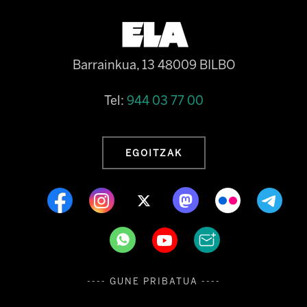
Barrainkua, 13 48009 BILBO
Tel:
944 03 77 00
EGOITZAK
---- GUNE PRIBATUA ----