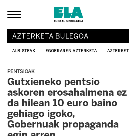
AZTERKETA BULEGOA
ALBISTEAK
EGOERAREN AZTERKETA
AZTERKETAK
PENTSIOAK
Gutxieneko pentsio
askoren erosahalmena ez
da hilean 10 euro baino
gehiago igoko,
Gobernuak propaganda
egin arren