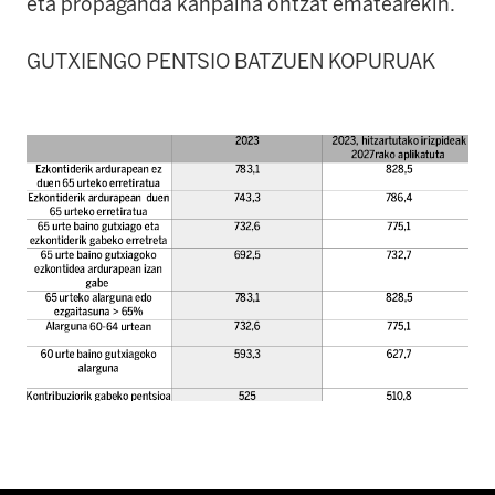
eta propaganda kanpaina ontzat ematearekin.
GUTXIENGO PENTSIO BATZUEN KOPURUAK