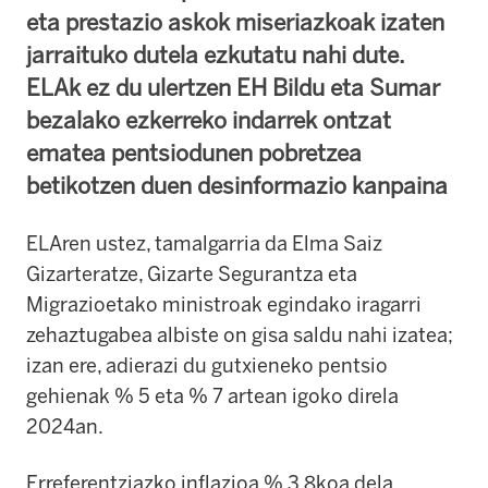
eta prestazio askok miseriazkoak izaten
jarraituko dutela ezkutatu nahi dute.
ELAk ez du ulertzen EH Bildu eta Sumar
bezalako ezkerreko indarrek ontzat
ematea pentsiodunen pobretzea
betikotzen duen desinformazio kanpaina
ELAren ustez, tamalgarria da Elma Saiz
Gizarteratze, Gizarte Segurantza eta
Migrazioetako ministroak egindako iragarri
zehaztugabea albiste on gisa saldu nahi izatea;
izan ere, adierazi du gutxieneko pentsio
gehienak % 5 eta % 7 artean igoko direla
2024an.
Erreferentziazko inflazioa % 3,8koa dela