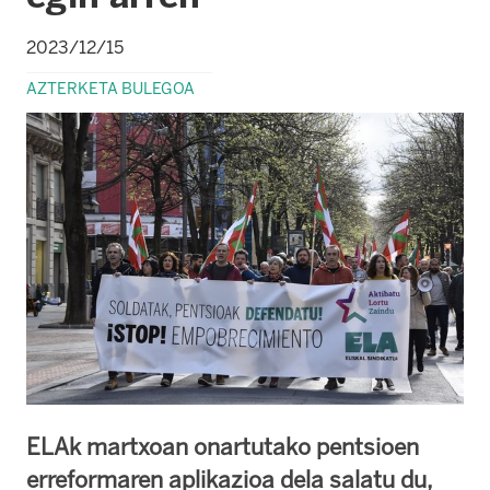
2023/12/15
AZTERKETA BULEGOA
ELAk martxoan onartutako pentsioen
erreformaren aplikazioa dela salatu du,