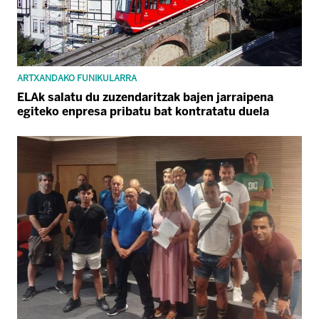
ARTXANDAKO FUNIKULARRA
ELAk salatu du zuzendaritzak bajen jarraipena
egiteko enpresa pribatu bat kontratatu duela