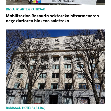
BIZKAIKO ARTE GRAFIKOAK
Mobilizazioa Basaurin sektoreko hitzarmenaren
negoziazioren blokeoa salatzeko
RADISSON HOTELA (BILBO)