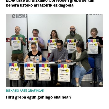
ELAk uste du Bizkaiko Correosen greba bertan
behera uzteko arrazoirik ez dagoela
BIZKAIKO ARTE GRAFIKOAK
Hiru greba egun gehiago ekainean