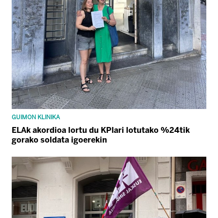
GUIMON KLINIKA
ELAk akordioa lortu du KPIari lotutako %24tik
gorako soldata igoerekin