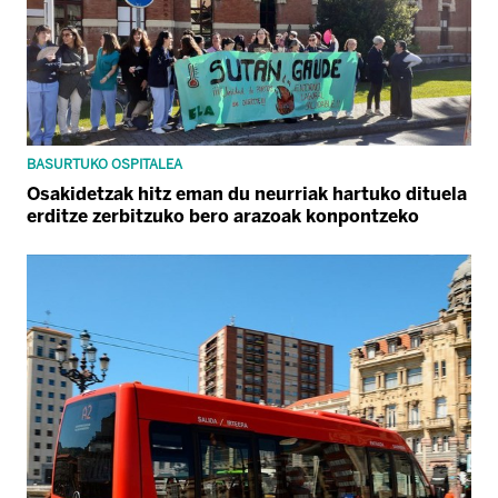
BASURTUKO OSPITALEA
Osakidetzak hitz eman du neurriak hartuko dituela
erditze zerbitzuko bero arazoak konpontzeko