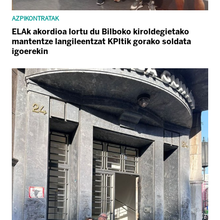
AZPIKONTRATAK
ELAk akordioa lortu du Bilboko kiroldegietako
mantentze langileentzat KPltik gorako soldata
igoerekin