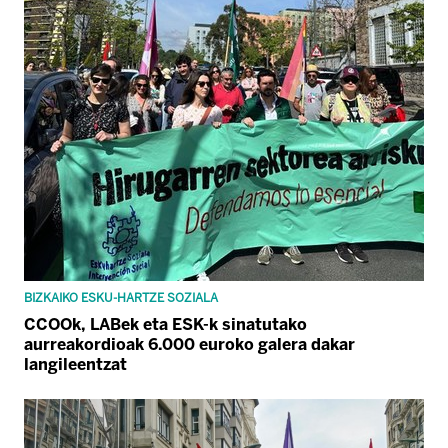
BIZKAIKO ESKU-HARTZE SOZIALA
CCOOk, LABek eta ESK-k sinatutako
aurreakordioak 6.000 euroko galera dakar
langileentzat