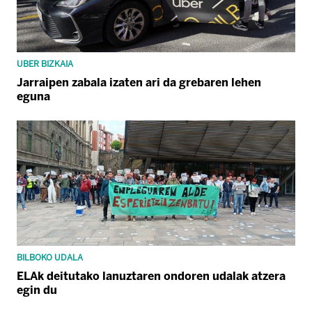
UBER BIZKAIA
Jarraipen zabala izaten ari da grebaren lehen
eguna
BILBOKO UDALA
ELAk deitutako lanuztaren ondoren udalak atzera
egin du