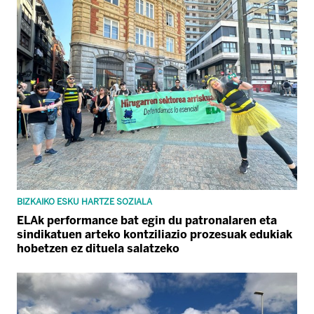
BIZKAIKO ESKU HARTZE SOZIALA
ELAk performance bat egin du patronalaren eta
sindikatuen arteko kontziliazio prozesuak edukiak
hobetzen ez dituela salatzeko