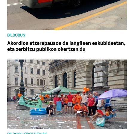
BILBOBUS
Akordioa atzerapausoa da langileen eskubideetan,
eta zerbitzu publikoa okertzen du