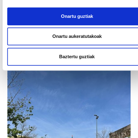
Onartu guztiak
BIZKAIKO ARTE GRAFIKOAK
Onartu aukeratutakoak
Grebak geldiarazi ditu sektorean erreferente diren
enpresa asko
Baztertu guztiak