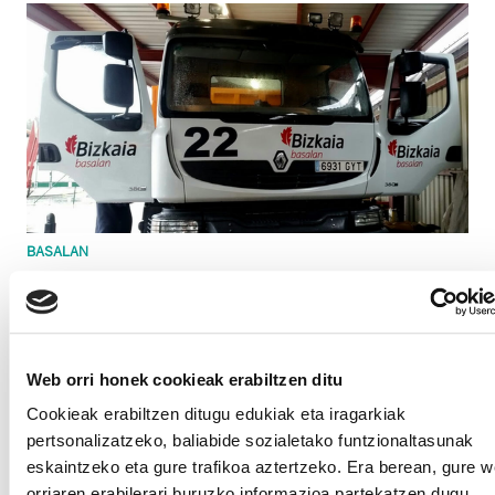
BASALAN
Justiziak berriro zigortu du Bizkaiko Diputazioaren
enpresa antzinatasuna lehen kontratutik aurrera
ordaintzera
Web orri honek cookieak erabiltzen ditu
Cookieak erabiltzen ditugu edukiak eta iragarkiak
pertsonalizatzeko, baliabide sozialetako funtzionaltasunak
eskaintzeko eta gure trafikoa aztertzeko. Era berean, gure 
orriaren erabilerari buruzko informazioa partekatzen dugu