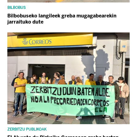
BILBOBUS
Bilbobuseko langileek greba mugagabearekin
jarraituko dute
ZERBITZU PUBLIKOAK