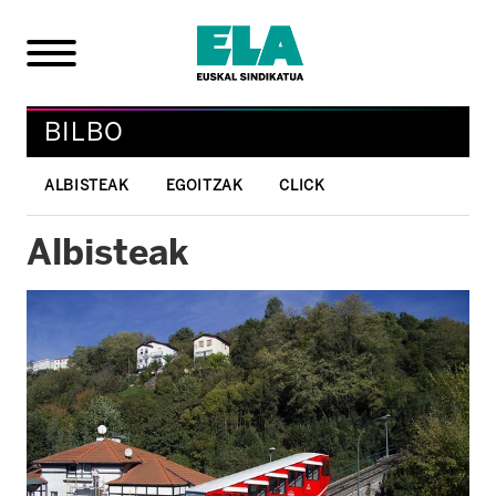
BILBO
ALBISTEAK
EGOITZAK
CLICK
Albisteak