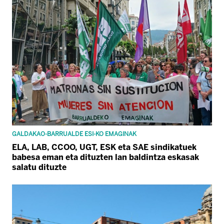
GALDAKAO-BARRUALDE ESI-KO EMAGINAK
ELA, LAB, CCOO, UGT, ESK eta SAE sindikatuek
babesa eman eta dituzten lan baldintza eskasak
salatu dituzte