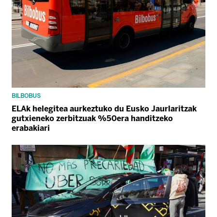
BILBOBUS
ELAk helegitea aurkeztuko du Eusko Jaurlaritzak
gutxieneko zerbitzuak %50era handitzeko
erabakiari