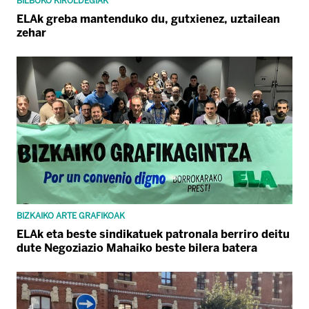
BILBOKO KIROLDEGIAK
ELAk greba mantenduko du, gutxienez, uztailean
zehar
BIZKAIKO ARTE GRAFIKOAK
ELAk eta beste sindikatuek patronala berriro deitu
dute Negoziazio Mahaiko beste bilera batera