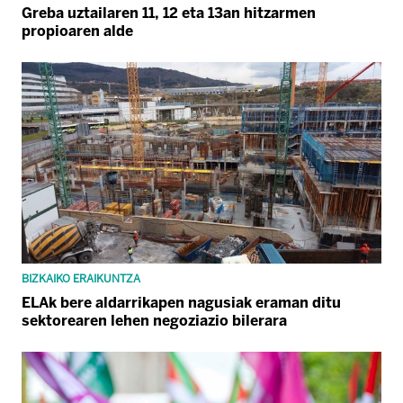
Greba uztailaren 11, 12 eta 13an hitzarmen
propioaren alde
BIZKAIKO ERAIKUNTZA
ELAk bere aldarrikapen nagusiak eraman ditu
sektorearen lehen negoziazio bilerara