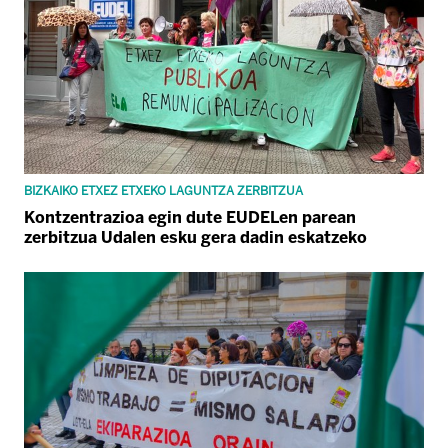
BIZKAIKO ETXEZ ETXEKO LAGUNTZA ZERBITZUA
Kontzentrazioa egin dute EUDELen parean
zerbitzua Udalen esku gera dadin eskatzeko