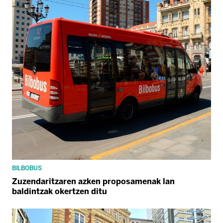
BILBOBUS
Zuzendaritzaren azken proposamenak lan
baldintzak okertzen ditu