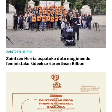
ZAINTZEN HERRIA
Zaintzen Herria ospatuko dute mugimendu
feministako kideek urriaren 5ean Bilbon