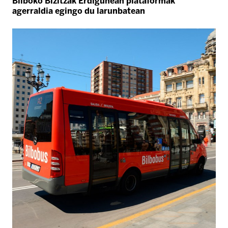
Bilboko Bizitzak Erdigunean plataformak
agerraldia egingo du larunbatean