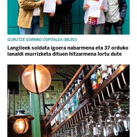
GURUTZE GORRIKO OSPITALEA (BILBO)
Langileek soldata igoera nabarmena eta 37 orduko
lanaldi murrizketa dituen hitzarmena lortu dute