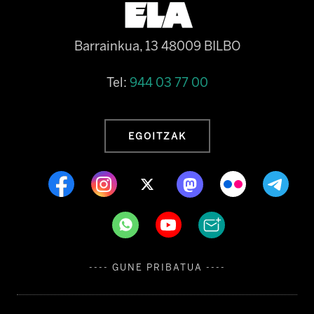
Barrainkua, 13 48009 BILBO
Tel:
944 03 77 00
EGOITZAK
---- GUNE PRIBATUA ----