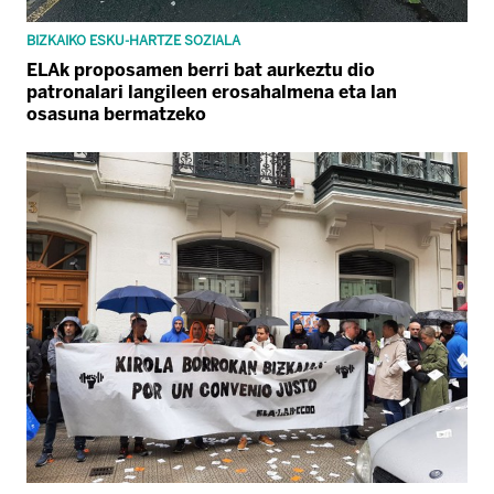
BIZKAIKO ESKU-HARTZE SOZIALA
ELAk proposamen berri bat aurkeztu dio
patronalari langileen erosahalmena eta lan
osasuna bermatzeko