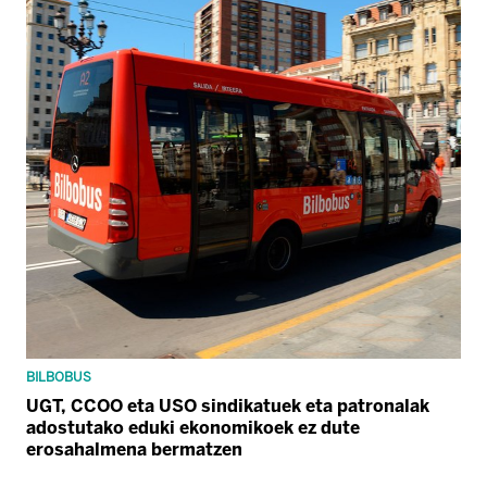
BILBOBUS
UGT, CCOO eta USO sindikatuek eta patronalak
adostutako eduki ekonomikoek ez dute
erosahalmena bermatzen