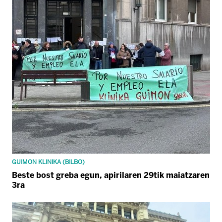
GUIMON KLINIKA (BILBO)
Beste bost greba egun, apirilaren 29tik maiatzaren
3ra