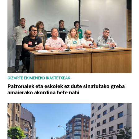
GIZARTE EKIMENEKO IKASTETXEAK
Patronalek eta eskolek ez dute sinatutako greba
amaierako akordioa bete nahi