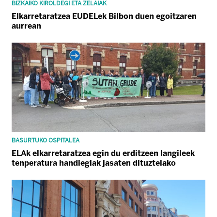
BIZKAIKO KIROLDEGI ETA ZELAIAK
Elkarretaratzea EUDELek Bilbon duen egoitzaren
aurrean
BASURTUKO OSPITALEA
ELAk elkarretaratzea egin du erditzeen langileek
tenperatura handiegiak jasaten dituztelako