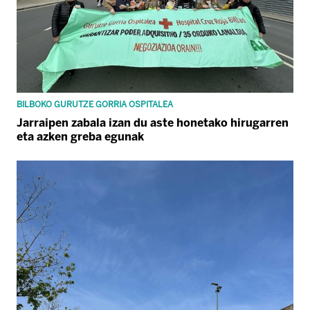
BILBOKO GURUTZE GORRIA OSPITALEA
Jarraipen zabala izan du aste honetako hirugarren
eta azken greba egunak