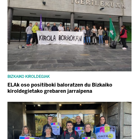
BIZKAIKO KIROLDEGIAK
ELAk oso positiboki baloratzen du Bizkaiko
kiroldegietako grebaren jarraipena