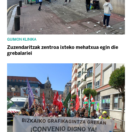
GUIMON KLINIKA
Zuzendaritzak zentroa ixteko mehatxua egin die
grebalariei