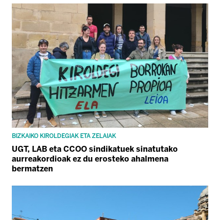
BIZKAIKO KIROLDEGIAK ETA ZELAIAK
UGT, LAB eta CCOO sindikatuek sinatutako
aurreakordioak ez du erosteko ahalmena
bermatzen