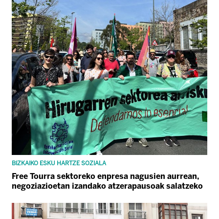
BIZKAIKO ESKU HARTZE SOZIALA
Free Tourra sektoreko enpresa nagusien aurrean,
negoziazioetan izandako atzerapausoak salatzeko