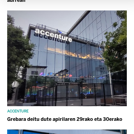
aurrean
ACCENTURE
Grebara deitu dute apirilaren 29rako eta 30erako