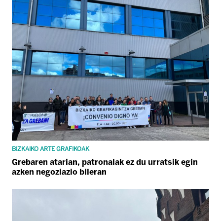
BIZKAIKO ARTE GRAFIKOAK
Grebaren atarian, patronalak ez du urratsik egin
azken negoziazio bileran