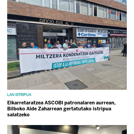
LAN ISTRIPUA
Elkarretaratzea ASCOBI patronalaren aurrean,
Bilboko Alde Zaharrean gertatutako istripua
salatzeko