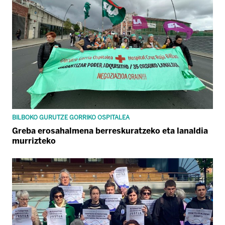
BILBOKO GURUTZE GORRIKO OSPITALEA
Greba erosahalmena berreskuratzeko eta lanaldia
murrizteko