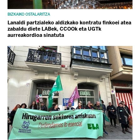
BIZKAIKO OSTALARITZA
Lanaldi partzialeko aldizkako kontratu finkoei atea
zabaldu diete LABek, CCOOk eta UGTk
aurreakordioa sinatuta