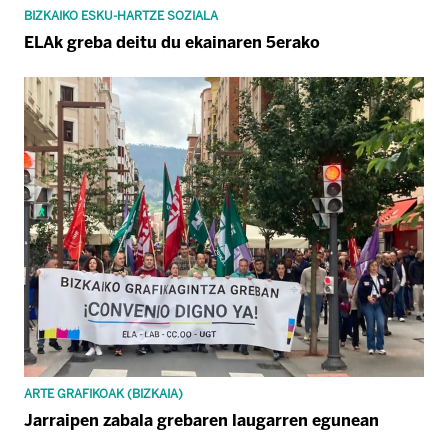
BIZKAIKO ESKU-HARTZE SOZIALA
ELAk greba deitu du ekainaren 5erako
ARTE GRAFIKOAK (BIZKAIA)
Jarraipen zabala grebaren laugarren egunean