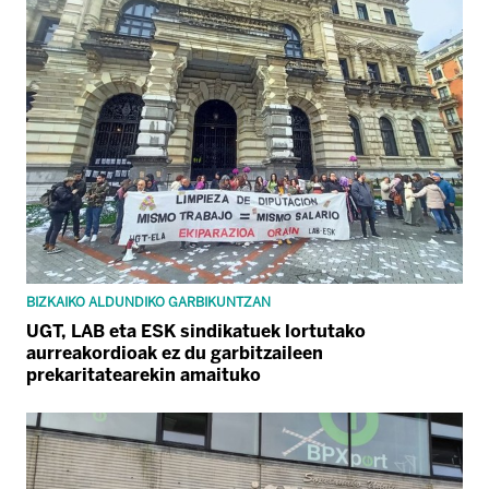
BIZKAIKO ALDUNDIKO GARBIKUNTZAN
UGT, LAB eta ESK sindikatuek lortutako
aurreakordioak ez du garbitzaileen
prekaritatearekin amaituko