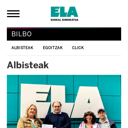
BILBO
ALBISTEAK
EGOITZAK
CLICK
Albisteak