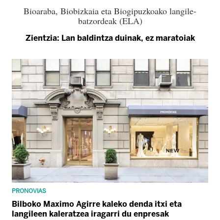
Bioaraba, Biobizkaia eta Biogipuzkoako langile-
batzordeak (ELA)
Zientzia: Lan baldintza duinak, ez maratoiak
PRONOVIAS
Bilboko Maximo Agirre kaleko denda itxi eta
langileen kaleratzea iragarri du enpresak