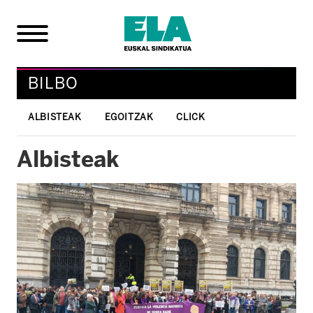
BILBO
ALBISTEAK
EGOITZAK
CLICK
Albisteak