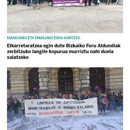
EMAKUMEA ETA FAMILIAKO ESKU-HARTZEA
Elkarretaratzea egin dute Bizkaiko Foru Aldundiak
zerbitzuko langile kopurua murriztu nahi duela
salatzeko