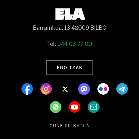
Barrainkua, 13 48009 BILBO
Tel:
944 03 77 00
EGOITZAK
---- GUNE PRIBATUA ----