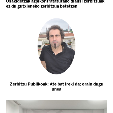
Osakidetzak azpikontratatutako dialisi zerbitzuak
ez du gutxieneko zerbitzua betetzen
Zerbitzu Publikoak: Ate bat ireki da; orain dugu
unea