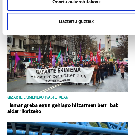
Onartu aukeratutakoak
Baztertu guztiak
GIZARTE EKIMENEKO IKASTETXEAK
Hamar greba egun gehiago hitzarmen berri bat
aldarrikatzeko