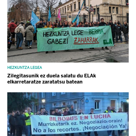
HEZKUNTZA LEGEA
Zilegitasunik ez duela salatu du ELAk
elkarretaratze zaratatsu batean