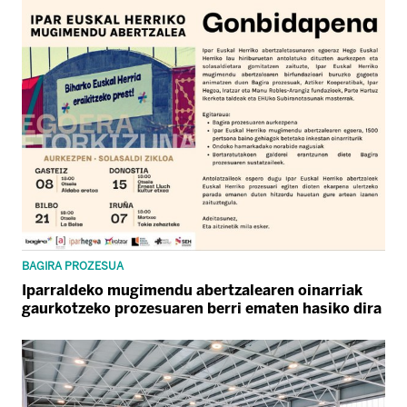
BAGIRA PROZESUA
Iparraldeko mugimendu abertzalearen oinarriak
gaurkotzeko prozesuaren berri ematen hasiko dira