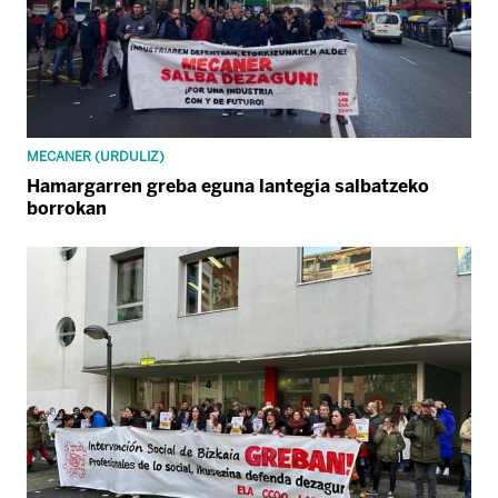
MECANER (URDULIZ)
Hamargarren greba eguna lantegia salbatzeko
borrokan