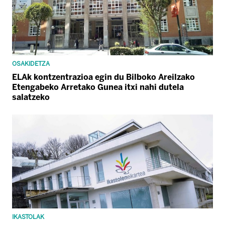
OSAKIDETZA
ELAk kontzentrazioa egin du Bilboko Areilzako
Etengabeko Arretako Gunea itxi nahi dutela
salatzeko
IKASTOLAK