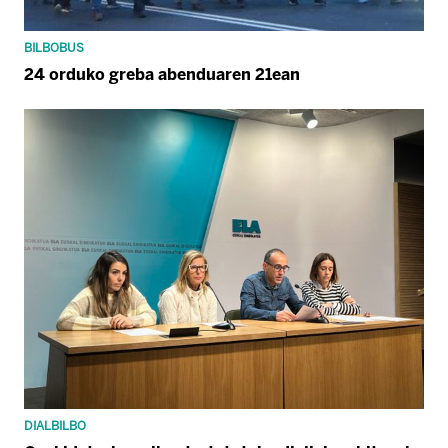
BILBOBUS
24 orduko greba abenduaren 21ean
DIALBILBO