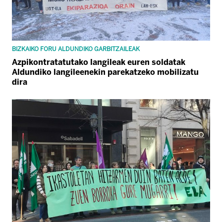
BIZKAIKO FORU ALDUNDIKO GARBITZAILEAK
Azpikontratatutako langileak euren soldatak
Aldundiko langileenekin parekatzeko mobilizatu
dira