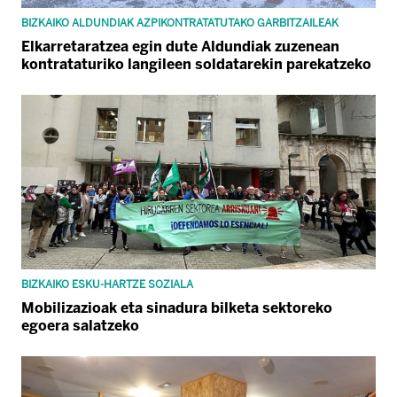
BIZKAIKO ALDUNDIAK AZPIKONTRATATUTAKO GARBITZAILEAK
Elkarretaratzea egin dute Aldundiak zuzenean
kontrataturiko langileen soldatarekin parekatzeko
BIZKAIKO ESKU-HARTZE SOZIALA
Mobilizazioak eta sinadura bilketa sektoreko
egoera salatzeko