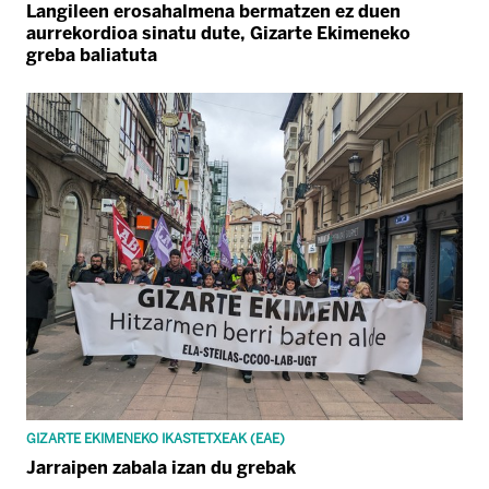
Langileen erosahalmena bermatzen ez duen
aurrekordioa sinatu dute, Gizarte Ekimeneko
greba baliatuta
GIZARTE EKIMENEKO IKASTETXEAK (EAE)
Jarraipen zabala izan du grebak