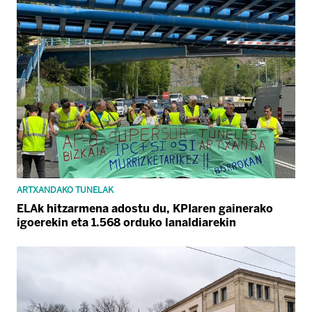
ARTXANDAKO TUNELAK
ELAk hitzarmena adostu du, KPIaren gainerako
igoerekin eta 1.568 orduko lanaldiarekin