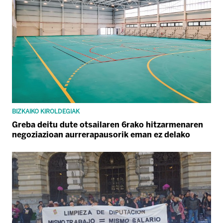
BIZKAIKO KIROLDEGIAK
Greba deitu dute otsailaren 6rako hitzarmenaren
negoziazioan aurrerapausorik eman ez delako