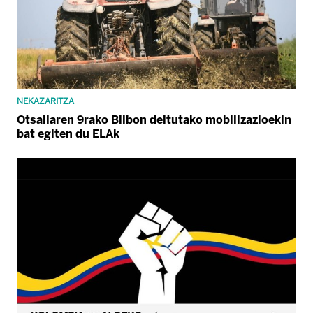
NEKAZARITZA
Otsailaren 9rako Bilbon deitutako mobilizazioekin
bat egiten du ELAk