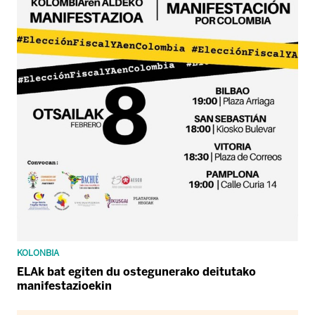
KOLONBIA
ELAk bat egiten du ostegunerako deitutako
manifestazioekin