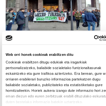
GARRAIO PUBLIKOA
ELAk deskontuak mantentzeko aldarrikapena
helburu duen kontzentrazioan parte hartu du
Web orri honek cookieak erabiltzen ditu
Cookieak erabiltzen ditugu edukiak eta iragarkiak
pertsonalizatzeko, baliabide sozialetako funtzionaltasunak
eskaintzeko eta gure trafikoa aztertzeko. Era berean, gure 
orriaren erabilerari buruzko informazioa partekatzen dugu
baliabide sozialetako, publizitateko eta estatistiketako gure
hornitzaileekin. Horiek aukera izango dute informazio hori z
eman diezun edo euren zerbitzuak erabili dituzulako eskurat
MANGO
duten bestelako informazio batekin uztartzeko.