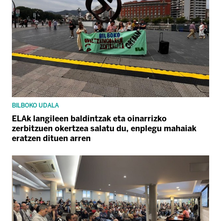
BILBOKO UDALA
ELAk langileen baldintzak eta oinarrizko
zerbitzuen okertzea salatu du, enplegu mahaiak
eratzen dituen arren