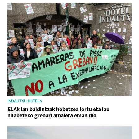
INDAUTXU HOTELA
ELAk lan baldintzak hobetzea lortu eta lau
hilabeteko grebari amaiera eman dio