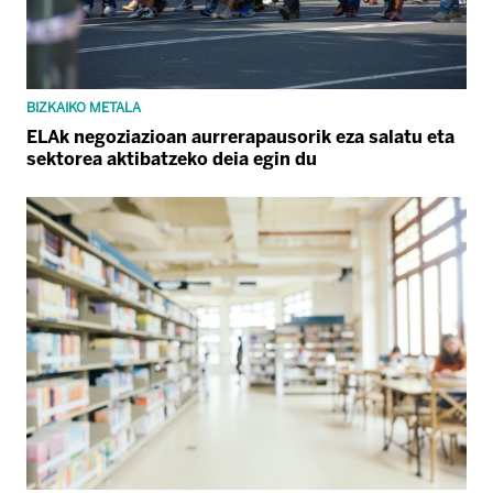
BIZKAIKO METALA
ELAk negoziazioan aurrerapausorik eza salatu eta
sektorea aktibatzeko deia egin du