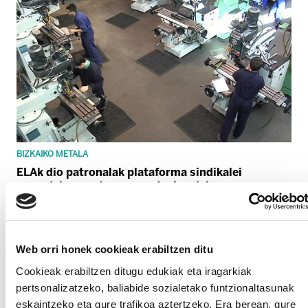
BIZKAIKO METALA
ELAk dio patronalak plataforma sindikalei
emandako erantzuna onartezina dela
Web orri honek cookieak erabiltzen ditu
Cookieak erabiltzen ditugu edukiak eta iragarkiak
pertsonalizatzeko, baliabide sozialetako funtzionaltasunak
eskaintzeko eta gure trafikoa aztertzeko. Era berean, gure