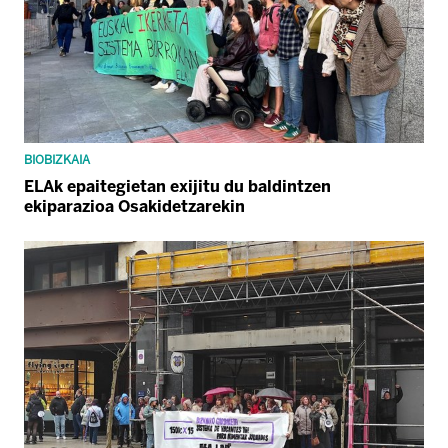
BIOBIZKAIA
ELAk epaitegietan exijitu du baldintzen
ekiparazioa Osakidetzarekin