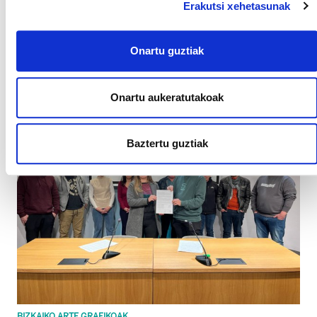
Erakutsi xehetasunak
BIZKAIKO ERRESIDENTZIAK
ELAk bilerak eskatuko dizkie hainbat erakunderi
Onartu guztiak
langileen eta egoiliarren oinarrizko eskubideak
jokoan daudelako
Onartu aukeratutakoak
Baztertu guztiak
BIZKAIKO ARTE GRAFIKOAK