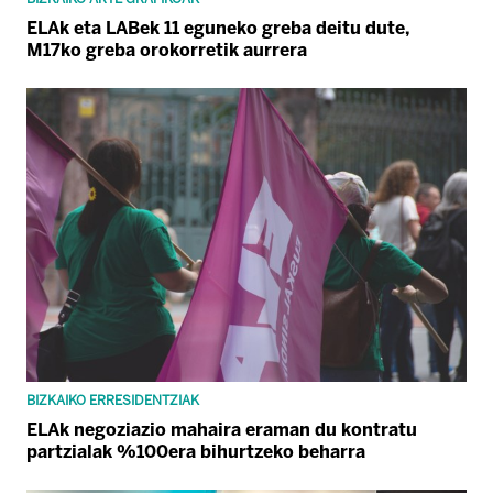
ELAk eta LABek 11 eguneko greba deitu dute,
M17ko greba orokorretik aurrera
BIZKAIKO ERRESIDENTZIAK
ELAk negoziazio mahaira eraman du kontratu
partzialak %100era bihurtzeko beharra