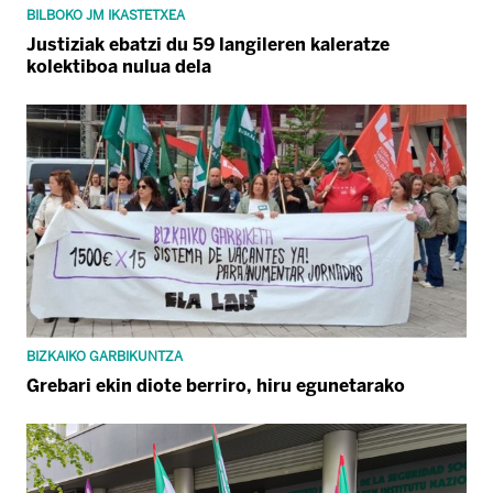
BILBOKO JM IKASTETXEA
Justiziak ebatzi du 59 langileren kaleratze
kolektiboa nulua dela
BIZKAIKO GARBIKUNTZA
Grebari ekin diote berriro, hiru egunetarako