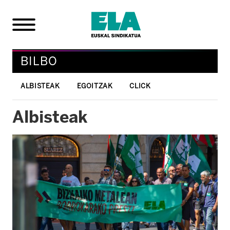
BILBO
ALBISTEAK
EGOITZAK
CLICK
Albisteak