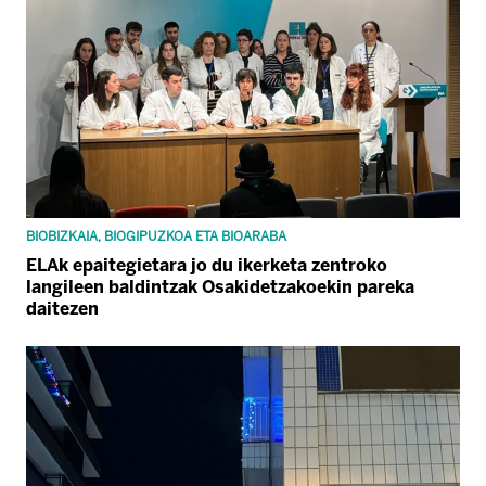
BIOBIZKAIA, BIOGIPUZKOA ETA BIOARABA
ELAk epaitegietara jo du ikerketa zentroko
langileen baldintzak Osakidetzakoekin pareka
daitezen