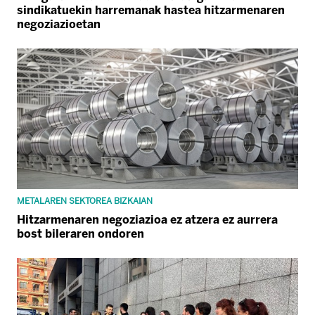
sindikatuekin harremanak hastea hitzarmenaren
negoziazioetan
METALAREN SEKTOREA BIZKAIAN
Hitzarmenaren negoziazioa ez atzera ez aurrera
bost bileraren ondoren