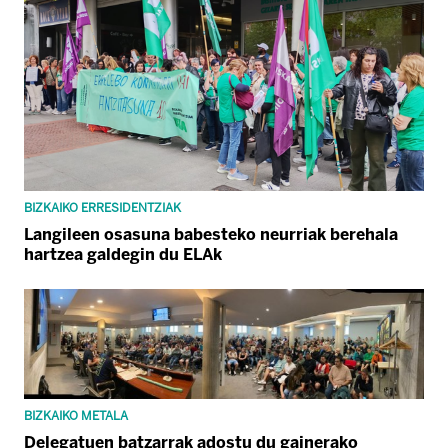
BIZKAIKO ERRESIDENTZIAK
Langileen osasuna babesteko neurriak berehala
hartzea galdegin du ELAk
BIZKAIKO METALA
Delegatuen batzarrak adostu du gainerako