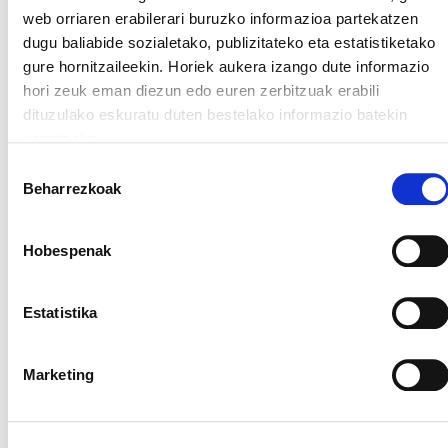
web orriaren erabilerari buruzko informazioa partekatzen
dugu baliabide sozialetako, publizitateko eta estatistiketako
gure hornitzaileekin. Horiek aukera izango dute informazio
hori zeuk eman diezun edo euren zerbitzuak erabili
BIZKAIKO BULEGOETAKO SEKTOREA
dituzulako eskuratu duten bestelako informazio batekin
CEBEK patronalak ez ditu soldatak eguneratu nahi
uztartzeko.
Irakurri cookien politika
Baimena
Beharrezkoak
hautatzea
Hobespenak
Estatistika
Marketing