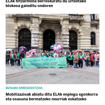
ELAk hitzarmena berreskuratu du urteetako
blokeoa gainditu ondoren
BIZKAIKO ERRESIDENTZIAK
Mobilizazioak abiatu ditu ELAk enplegu egonkorra
eta osasuna bermatzeko neurriak eskatzeko