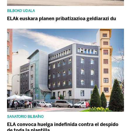
BILBOKO UDALA
ELAk euskara planen pribatizazioa geldiarazi du
SANATORIO BILBAÍNO
ELA convoca huelga indefinida contra el despido
de toda la plantilla