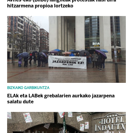
hitzarmena propioa lortzeko
BIZKAIKO GARBIKUNTZA
ELAk eta LABek grebalarien aurkako jazarpena
salatu dute