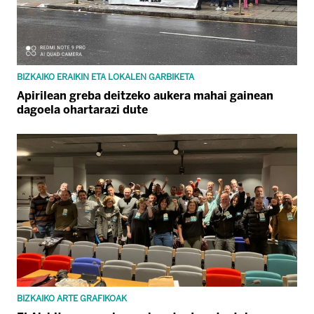
BIZKAIKO ERAIKIN ETA LOKALEN GARBIKETA
Apirilean greba deitzeko aukera mahai gainean
dagoela ohartarazi dute
BIZKAIKO ARTE GRAFIKOAK