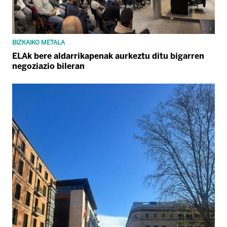
BIZKAIKO METALA
ELAk bere aldarrikapenak aurkeztu ditu bigarren
negoziazio bileran