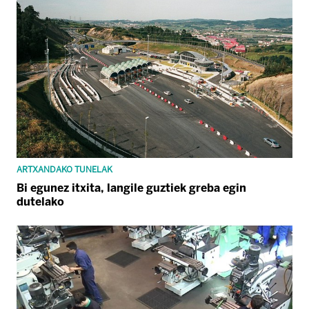
ARTXANDAKO TUNELAK
Bi egunez itxita, langile guztiek greba egin
dutelako