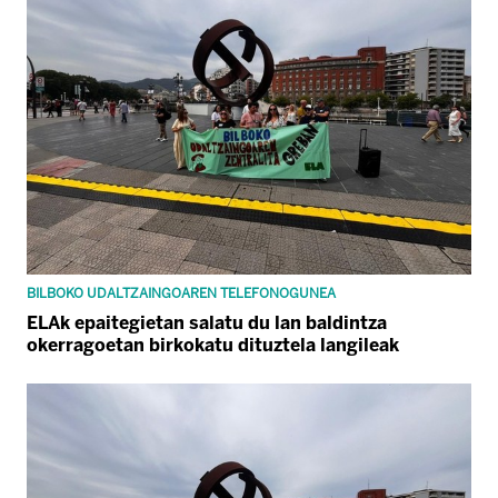
BILBOKO UDALTZAINGOAREN TELEFONOGUNEA
ELAk epaitegietan salatu du lan baldintza
okerragoetan birkokatu dituztela langileak