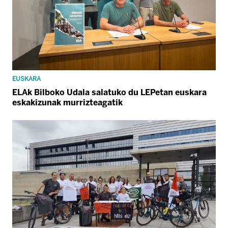
EUSKARA
ELAk Bilboko Udala salatuko du LEPetan euskara
eskakizunak murrizteagatik