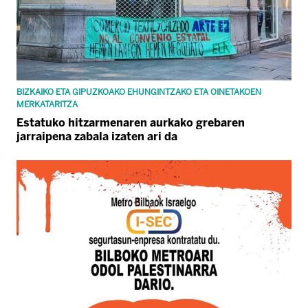
BIZKAIKO ETA GIPUZKOAKO EHUNGINTZAKO ETA OINETAKOEN
MERKATARITZA
Estatuko hitzarmenaren aurkako grebaren
jarraipena zabala izaten ari da