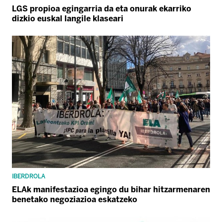
LGS propioa egingarria da eta onurak ekarriko
dizkio euskal langile klaseari
IBERDROLA
ELAk manifestazioa egingo du bihar hitzarmenaren
benetako negoziazioa eskatzeko