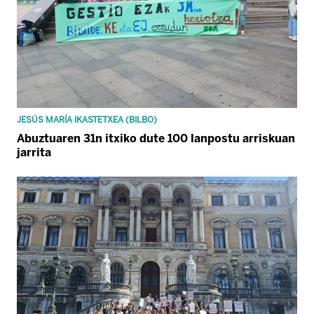
JESÚS MARÍA IKASTETXEA (BILBO)
Abuztuaren 31n itxiko dute 100 lanpostu arriskuan
jarrita