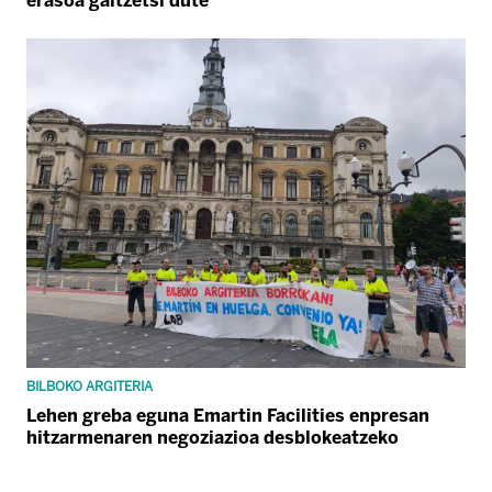
erasoa gaitzetsi dute
BILBOKO ARGITERIA
Lehen greba eguna Emartin Facilities enpresan
hitzarmenaren negoziazioa desblokeatzeko