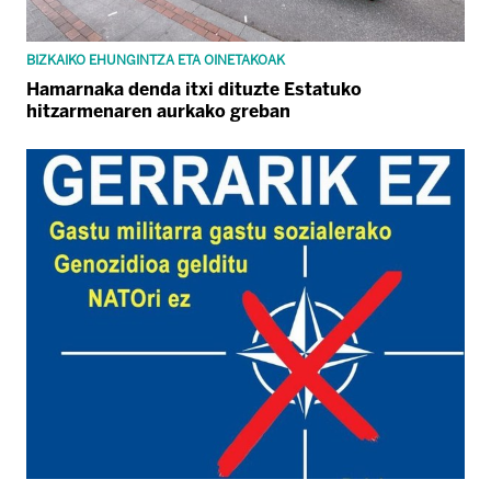
BIZKAIKO EHUNGINTZA ETA OINETAKOAK
Hamarnaka denda itxi dituzte Estatuko
hitzarmenaren aurkako greban