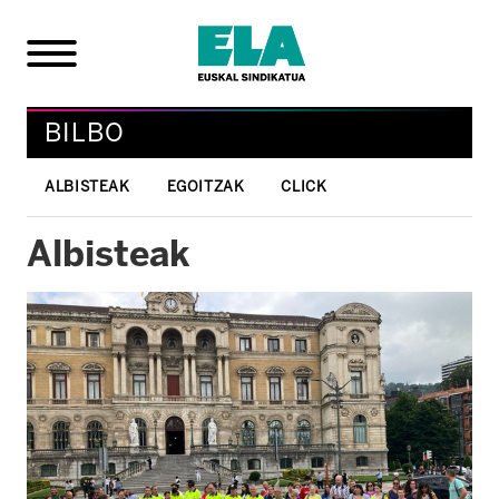
BILBO
ALBISTEAK
EGOITZAK
CLICK
Albisteak