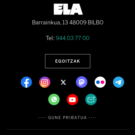
Barrainkua, 13 48009 BILBO
Tel:
944 03 77 00
EGOITZAK
---- GUNE PRIBATUA ----