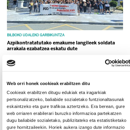
BILBOKO UDALEKO GARBIKUNTZA
Azpikontratatutako emakume langileek soldata
arrakala ezabatzea eskatu dute
Web orri honek cookieak erabiltzen ditu
Cookieak erabiltzen ditugu edukiak eta iragarkiak
pertsonalizatzeko, baliabide sozialetako funtzionaltasunak
eskaintzeko eta gure trafikoa aztertzeko. Era berean, gure
web orriaren erabilerari buruzko informazioa partekatzen
dugu baliabide sozialetako, publizitateko eta estatistiketako
gure hornitzaileekin. Horiek aukera izango dute informazio