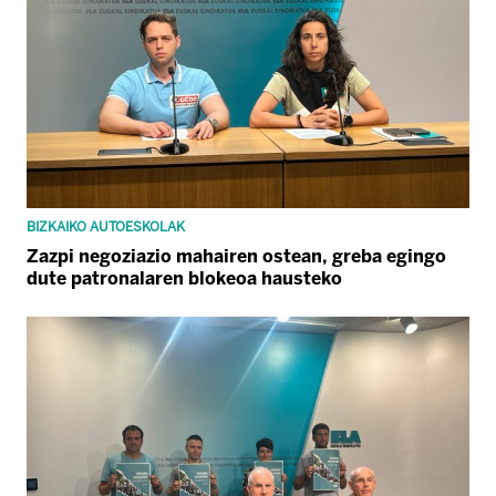
BIZKAIKO AUTOESKOLAK
Zazpi negoziazio mahairen ostean, greba egingo
dute patronalaren blokeoa hausteko