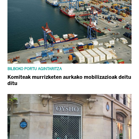
BILBOKO PORTU AGINTARITZA
Komiteak murrizketen aurkako mobilizazioak deitu
ditu