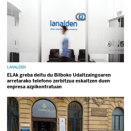
LANALDEN
ELAk greba deitu du Bilboko Udaltzaingoaren
arretarako telefono zerbitzua eskaitzen duen
enpresa azpikontratuan