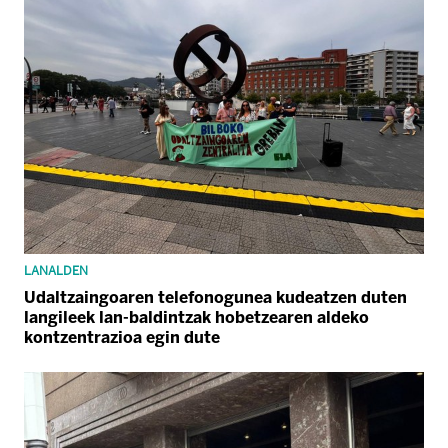
LANALDEN
Udaltzaingoaren telefonogunea kudeatzen duten
langileek lan-baldintzak hobetzearen aldeko
kontzentrazioa egin dute