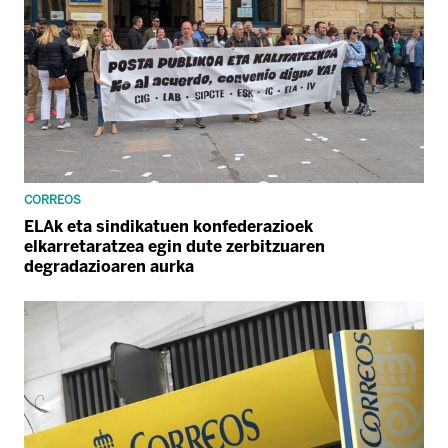
CORREOS
ELAk eta sindikatuen konfederazioek
elkarretaratzea egin dute zerbitzuaren
degradazioaren aurka