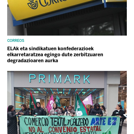
CORREOS
ELAk eta sindikatuen konfederazioek
elkarretaratzea egingo dute zerbitzuaren
degradazioaren aurka