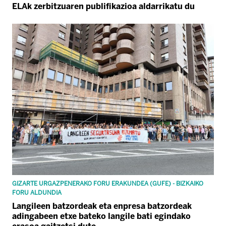
ELAk zerbitzuaren publifikazioa aldarrikatu du
GIZARTE URGAZPENERAKO FORU ERAKUNDEA (GUFE) - BIZKAIKO
FORU ALDUNDIA
Langileen batzordeak eta enpresa batzordeak
adingabeen etxe bateko langile bati egindako