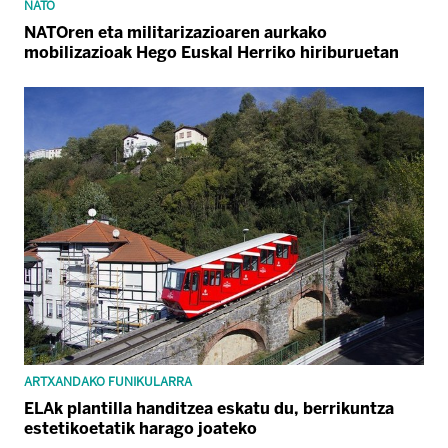
NATO
NATOren eta militarizazioaren aurkako
mobilizazioak Hego Euskal Herriko hiriburuetan
ARTXANDAKO FUNIKULARRA
ELAk plantilla handitzea eskatu du, berrikuntza
estetikoetatik harago joateko